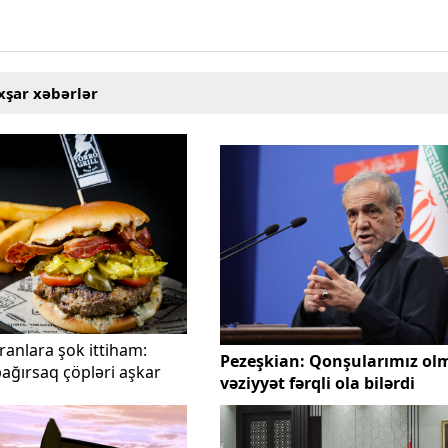
xşar xəbərlər
anlara şok ittiham:
Pezeşkian: Qonşularımız ol
ağırsaq çöpləri aşkar
vəziyyət fərqli ola bilərdi