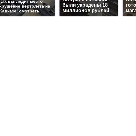
Как выглядит место
были украдены 18
гот
крушение вертолета на
миллионов рублей
маг
Кавказе: смотреть