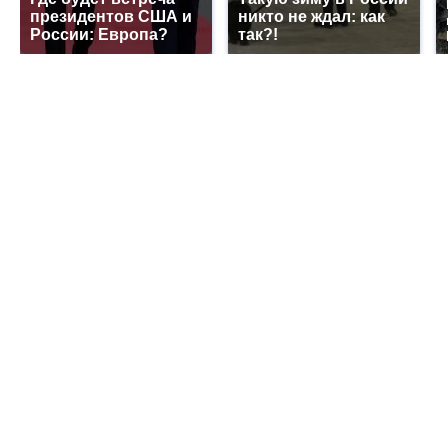
президентов США и
никто не ждал: как
России: Европа?
так?!