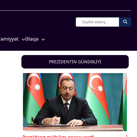
Cəmiyyət
Əlaqə
Crossmedia.az - 1 yaş
Missiyamız
Siyasət
PREZİDENTİN GÜNDƏLİYİ
Məhkəmə və hüquq
yasət
Ekologiya
Zəfər - 5
Gənclər və İdman
a və
Media və QHT
Hadisə
Sağlamlıq