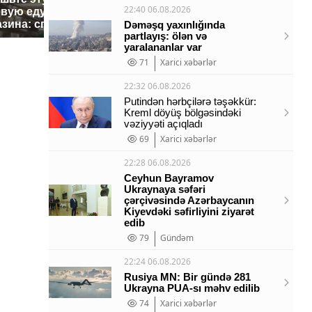
Все ново
22:40 06.08.2026
овую еду из
жестокое убийство
падению 
азина: список
криптомиллионера
Dəməşq yaxınlığında
Кавказе:
partlayış: ölən və
yaralananlar var
71
Xarici xəbərlər
22:32 06.08.2026
Putindən hərbçilərə təşəkkür:
Kreml döyüş bölgəsindəki
vəziyyəti açıqladı
69
Xarici xəbərlər
22:28 06.08.2026
Ceyhun Bayramov
Ukraynaya səfəri
çərçivəsində Azərbaycanın
Kiyevdəki səfirliyini ziyarət
edib
79
Gündəm
22:24 06.08.2026
Rusiya MN: Bir gündə 281
Ukrayna PUA-sı məhv edilib
74
Xarici xəbərlər