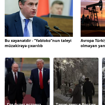
Bu xəyanətdir - “Yabloko”nun taleyi
Avropa Türki
müzakirəyə çıxarılıb
olmayan yana
Где будет встреча
Такую зиму в России