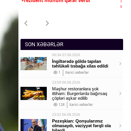
İlham Əliyev ona yüksək dövlət
Pr
Sosium
mükafatı verdi
ye
Mənəvi dəyərlər
Texnologiya
Mətbuat-150
SON XƏBƏRLƏR
06:34 07.08.2026
İngiltərədə göldə tapılan
təhlükəli tısbağa xilas edildi
1
Xarici xəbərlər
23:59 06.08.2026
Məşhur restoranlara şok
ittiham: Burgerlərdə bağırsaq
çöpləri aşkar edilib
128
Xarici xəbərlər
23:52 06.08.2026
Pezeşkian: Qonşularımız
olmasaydı, vəziyyət fərqli ola
bilərdi