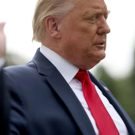
opa Şurası yanında
Prezident mühüm qərar verdi
 geri çağırılıb