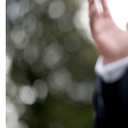
Azərbaycanın Avr
Siyasi
daimi nümayəndəsi
Geosiyasi
İqtisadi
Sosioloji
Araşdırma
Multimedia
Foto
Video
İnfoqrafika
Podcast
Humanitar
Elm və təhsil
Mədəniyyət
Diaspor
Yüksəliş hekayəsi
Mədəniyyətimizin Zəfəri
Zəfər Diasporu
Səhiyyə
Ailə və uşaq
Turizm