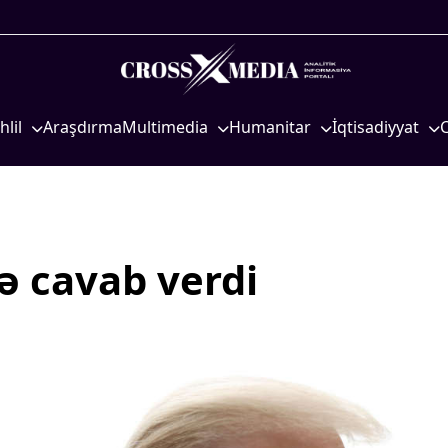
hlil
Araşdırma
Multimedia
Humanitar
İqtisadiyyat
iyasi
Foto
Elm və təhsil
İqtisadi xəbərlər
eosiyasi
Video
Mədəniyyət
Energetika
qtisadi
İnfoqrafika
Diaspor
Neft-qaz
osioloji
Podcast
Yüksəliş hekayəsi
Əmək və sosial si
ə cavab verdi
Mədəniyyətimizin Zəfəri
Kənd təsərrüfatı
Zəfər Diasporu
Hərbi sənaye
Səhiyyə
Telekommunikasiy
nəqliyyat
Ailə və uşaq
COP29
Turizm