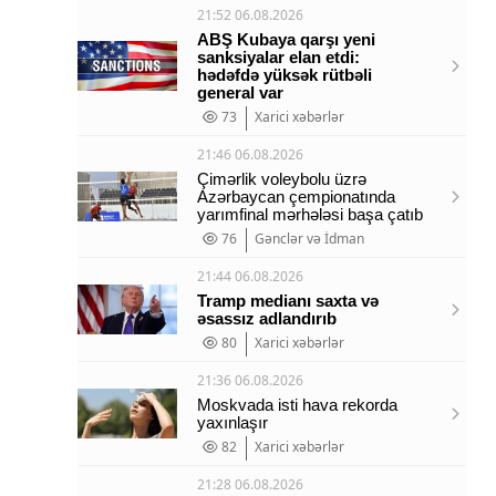
21:52 06.08.2026
ABŞ Kubaya qarşı yeni
sanksiyalar elan etdi:
hədəfdə yüksək rütbəli
general var
73
Xarici xəbərlər
21:46 06.08.2026
Çimərlik voleybolu üzrə
Azərbaycan çempionatında
yarımfinal mərhələsi başa çatıb
76
Gənclər və İdman
21:44 06.08.2026
Tramp medianı saxta və
əsassız adlandırıb
80
Xarici xəbərlər
21:36 06.08.2026
Moskvada isti hava rekorda
yaxınlaşır
82
Xarici xəbərlər
21:28 06.08.2026