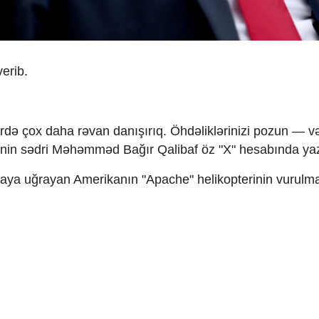
erib.
illərdə çox daha rəvan danışırıq. Öhdəliklərinizi pozun — v
ntinin sədri Məhəmməd Bağır Qalibaf öz "X" hesabında ya
ya uğrayan Amerikanın "Apache" helikopterinin vurulm