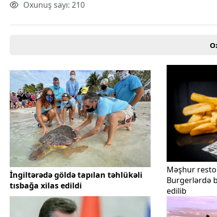
Oxunuş sayı: 210
Texnologiya
Mətbuat-150
Əlaqə
Missiyamız
O
Məşhur restor
İngiltərədə göldə tapılan təhlükəli
Burgerlərdə b
tısbağa xilas edildi
edilib