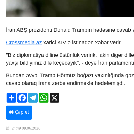
İqtisadiyyat
İqtisadi xəbərlər
Energetika
Neft-qaz
Əmək və sosial siyasət
İran ABŞ prezidenti Donald Trampın hədəsinə cavab v
Kənd təsərrüfatı
Hərbi sənaye
Crossmedia.az
xarici KİV-ə istinadən xəbər verir.
Telekommunikasiya və nəqliyyat
COP29
"Biz diplomatiya dilinə üstünlük veririk, lakin digər d
Cəmiyyət
yaxşı bildiyimiz dilə keçəcəyik", - deyə İran parlame
Crossmedia.az - 1 yaş
Siyasət
Bundan əvvəl Tramp Hörmüz boğazı yaxınlığında qəza
Məhkəmə və hüquq
cavab olaraq İrana zərbə endirməklə hədələmişdi.
Ekologiya
Zəfər - 5
Share
Facebook
Telegram
WhatsApp
X
Gənclər və İdman
Media və QHT
🖨 Çap et
Hadisə
Sağlamlıq
Sosium
21:49 09.06.2026
Mənəvi dəyərlər