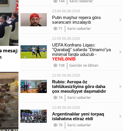
144
Xarici xəbərlər
23:04 06.08.2026
Putin məşhur reperə görə
sərəncam imzalayıb
71
Xarici xəbərlər
22:59 06.08.2026
UEFA Konfrans Liqası:
"Qarabağ" səfərdə "Dinamo"ya
ə mesaj:
minimal fərqlə uduzub -
n
YENİLƏNİB
108
Gənclər və İdman
22:56 06.08.2026
Rubio: Avropa öz
təhlükəsizliyinə görə daha
çox məsuliyyət daşımalıdır
74
Xarici xəbərlər
22:48 06.08.2026
Argentinalılar yeni torpaq
islahatına etiraz etdi
76
Xarici xəbərlər
ешьте эту
В ОАЭ произошло