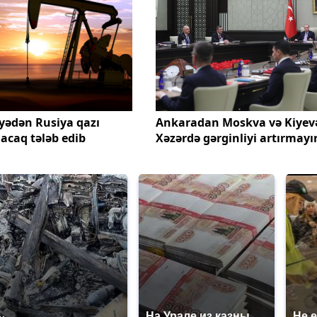
yədən Rusiya qazı
Ankaradan Moskva və Kiyev
caq tələb edib
Xəzərdə gərginliyi artırmayı
На Урале из казны
Не 