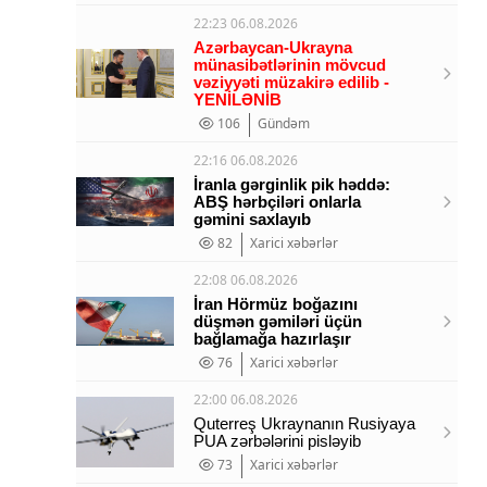
22:23 06.08.2026
Azərbaycan-Ukrayna
münasibətlərinin mövcud
vəziyyəti müzakirə edilib -
YENİLƏNİB
106
Gündəm
22:16 06.08.2026
İranla gərginlik pik həddə:
ABŞ hərbçiləri onlarla
gəmini saxlayıb
82
Xarici xəbərlər
22:08 06.08.2026
İran Hörmüz boğazını
düşmən gəmiləri üçün
bağlamağa hazırlaşır
76
Xarici xəbərlər
22:00 06.08.2026
Quterreş Ukraynanın Rusiyaya
PUA zərbələrini pisləyib
73
Xarici xəbərlər