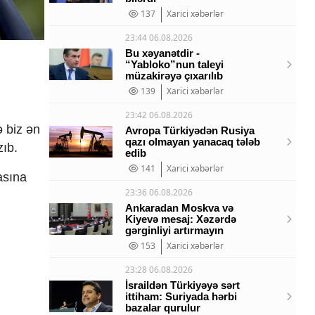
137
Xarici xəbərlər
23:44 06.08.2026
Bu xəyanətdir -
“Yabloko”nun taleyi
müzakirəyə çıxarılıb
139
Xarici xəbərlər
23:42 06.08.2026
ə biz ən
Avropa Türkiyədən Rusiya
qazı olmayan yanacaq tələb
zıb.
edib
141
Xarici xəbərlər
asına
23:36 06.08.2026
Ankaradan Moskva və
Kiyevə mesaj: Xəzərdə
gərginliyi artırmayın
153
Xarici xəbərlər
23:28 06.08.2026
İsraildən Türkiyəyə sərt
ittiham: Suriyada hərbi
bazalar qurulur