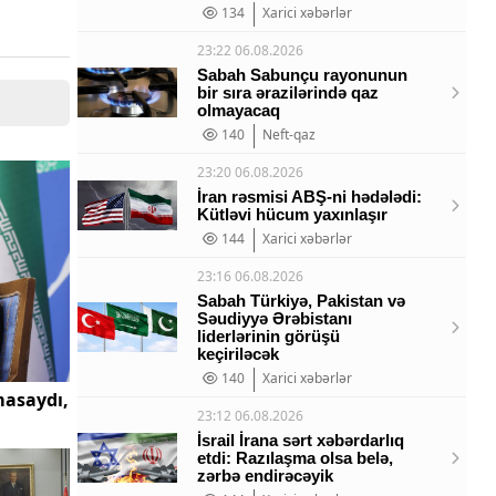
134
Xarici xəbərlər
23:22 06.08.2026
Sabah Sabunçu rayonunun
bir sıra ərazilərində qaz
olmayacaq
140
Neft-qaz
23:20 06.08.2026
İran rəsmisi ABŞ-ni hədələdi:
Kütləvi hücum yaxınlaşır
144
Xarici xəbərlər
23:16 06.08.2026
Sabah Türkiyə, Pakistan və
Səudiyyə Ərəbistanı
liderlərinin görüşü
keçiriləcək
140
Xarici xəbərlər
masaydı,
23:12 06.08.2026
İsrail İrana sərt xəbərdarlıq
etdi: Razılaşma olsa belə,
zərbə endirəcəyik