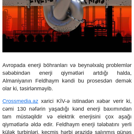
Çarpaz baxış
Təhlil
Siyasi
Geosiyasi
İqtisadi
Sosioloji
Araşdırma
Multimedia
Avropada enerji böhranları və beynəlxalq problemlər
Foto
səbəbindən enerji qiymətləri artdığı halda,
Video
Almaniyanın Feldhaym kəndi bu prosesdən demək
İnfoqrafika
olar ki, təsirlənməyib.
Podcast
Humanitar
Crossmedia.az
xarici KİV-ə istinadən xəbər verir ki,
cəmi 130 nəfərin yaşadığı kənd enerji baxımından
Elm və təhsil
tam müstəqildir və elektrik enerjisini çox aşağı
Mədəniyyət
qiymətlərlə əldə edir. Feldhaym enerji tələbatını yerli
Diaspor
Yüksəliş hekayəsi
külək turbinləri, keçmiş hərbi ərazidə salınmış günəş