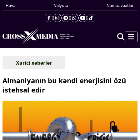
Hava
Valyuta
Namaz vaxtları
Prezidentin gündəliyi
Xarici xəbərlər
Gündəm
Dünya
Almaniyanın bu kəndi enerjisini özü
Xarici xəbərlər
istehsal edir
Cənubi Qafqaz
Türk Dünyası
Yaxın Şərq
Avropa
Amerika
Asiya
Afrika