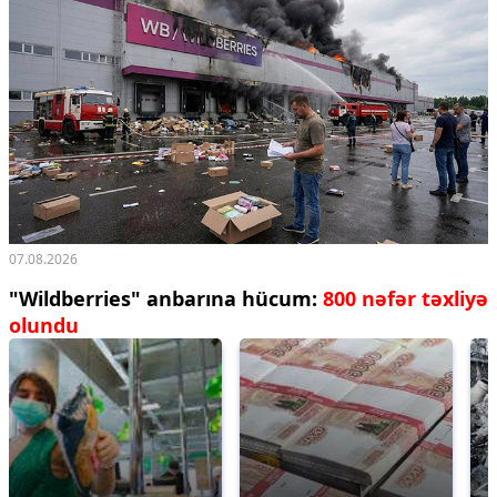
07.08.2026
"Wildberries" anbarına hücum:
800 nəfər təxliyə
olundu