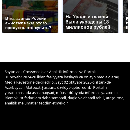
На Урале из казны
В магазинах России
К
были украдены 18
ажиотаж из-за этого
к
миллионов рублей
продукта: что купить?
К
Saytın adı: Crossmedia.az Analitik İnformasiya Portalı
01 noyabr 2024-cü ildən fəaliyyətə başlayıb və onlayn media olaraq
Media Reyestrinə daxil edilib. Sayt 02 oktyabr 2025-ci il tarixdə
Azərbaycan Mətbuat Şurasına üzvlüyə qəbul edilib. Portalın
yaradılmasında əsas məqsəd, müasir dünyada informasiya axınını
izləmək, istifadəçilərə daha səmərəli, dəqiq və əhatəli təhlil, araşdırma,
analitik məlumatlar təqdim etməkdir.