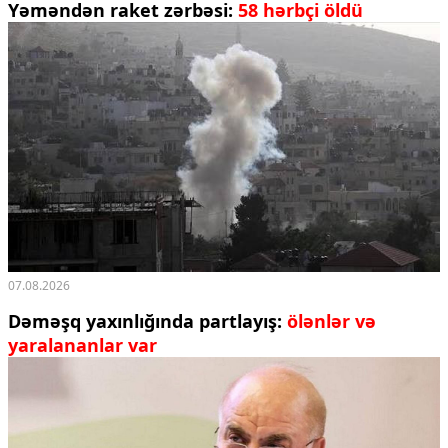
Yəməndən raket zərbəsi:
58 hərbçi öldü
07.08.2026
Dəməşq yaxınlığında partlayış:
ölənlər və
yaralananlar var