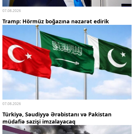
07.08.2026
Tramp: Hörmüz boğazına nəzarət edirik
07.08.2026
Türkiyə, Səudiyyə Ərəbistanı və Pakistan
müdafiə sazişi imzalayacaq