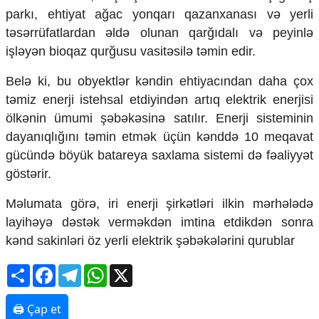
Mədəniyyətimizin Zəfəri
parkı, ehtiyat ağac yonqarı qazanxanası və yerli
Zəfər Diasporu
təsərrüfatlardan əldə olunan qarğıdalı və peyinlə
Səhiyyə
işləyən bioqaz qurğusu vasitəsilə təmin edir.
Ailə və uşaq
Turizm
Belə ki, bu obyektlər kəndin ehtiyacından daha çox
İqtisadiyyat
təmiz enerji istehsal etdiyindən artıq elektrik enerjisi
ölkənin ümumi şəbəkəsinə satılır. Enerji sisteminin
İqtisadi xəbərlər
dayanıqlığını təmin etmək üçün kənddə 10 meqavat
Energetika
gücündə böyük batareya saxlama sistemi də fəaliyyət
Neft-qaz
Əmək və sosial siyasət
göstərir.
Kənd təsərrüfatı
Hərbi sənaye
Məlumata görə, iri enerji şirkətləri ilkin mərhələdə
Telekommunikasiya və nəqliyyat
layihəyə dəstək verməkdən imtina etdikdən sonra
COP29
kənd sakinləri öz yerli elektrik şəbəkələrini qurublar
Cəmiyyət
Share
Facebook
Telegram
WhatsApp
X
Crossmedia.az - 1 yaş
Siyasət
🖨 Çap et
Məhkəmə və hüquq