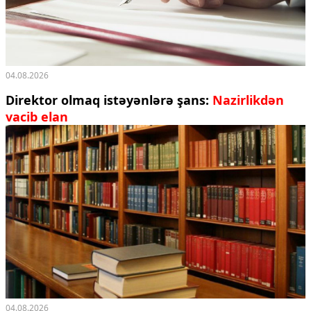
04.08.2026
Direktor olmaq istəyənlərə şans:
Nazirlikdən
vacib elan
04.08.2026