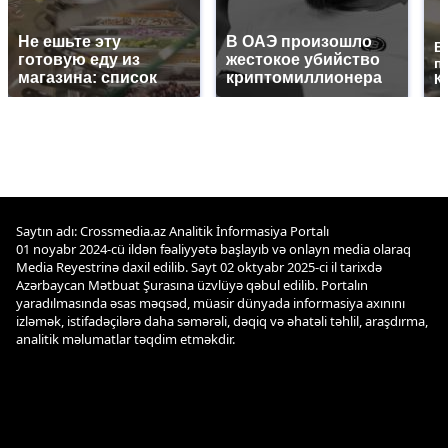
Не ешьте эту
В ОАЭ произошло
В
готовую еду из
жестокое убийство
п
магазина: список
криптомиллионера
К
Saytın adı: Crossmedia.az Analitik İnformasiya Portalı
01 noyabr 2024-cü ildən fəaliyyətə başlayıb və onlayn media olaraq
Media Reyestrinə daxil edilib. Sayt 02 oktyabr 2025-ci il tarixdə
Azərbaycan Mətbuat Şurasına üzvlüyə qəbul edilib. Portalın
yaradılmasında əsas məqsəd, müasir dünyada informasiya axınını
izləmək, istifadəçilərə daha səmərəli, dəqiq və əhatəli təhlil, araşdırma,
analitik məlumatlar təqdim etməkdir.