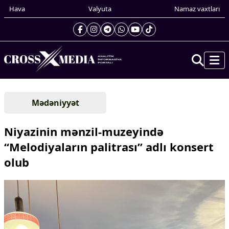
Hava
Valyuta
Namaz vaxtları
Prezidentin gündəliyi
Mədəniyyət
Gündəm
Dünya
Niyazinin mənzil-muzeyində
Xarici xəbərlər
“Melodiyaların palitrası” adlı konsert
Cənubi Qafqaz
olub
Türk Dünyası
Yaxın Şərq
Avropa
Amerika
Asiya
Afrika