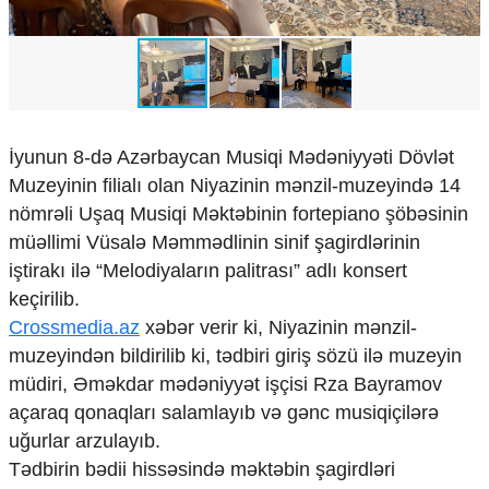
Mədəniyyətimizin Zəfəri
Zəfər Diasporu
Səhiyyə
Ailə və uşaq
Turizm
İqtisadiyyat
İyunun 8-də Azərbaycan Musiqi Mədəniyyəti Dövlət
Muzeyinin filialı olan Niyazinin mənzil-muzeyində 14
İqtisadi xəbərlər
nömrəli Uşaq Musiqi Məktəbinin fortepiano şöbəsinin
Energetika
Neft-qaz
müəllimi Vüsalə Məmmədlinin sinif şagirdlərinin
Əmək və sosial siyasət
iştirakı ilə “Melodiyaların palitrası” adlı konsert
Kənd təsərrüfatı
keçirilib.
Hərbi sənaye
Crossmedia.az
xəbər verir ki, Niyazinin mənzil-
Telekommunikasiya və nəqliyyat
muzeyindən bildirilib ki, tədbiri giriş sözü ilə muzeyin
COP29
müdiri, Əməkdar mədəniyyət işçisi Rza Bayramov
Cəmiyyət
açaraq qonaqları salamlayıb və gənc musiqiçilərə
Crossmedia.az - 1 yaş
uğurlar arzulayıb.
Siyasət
Tədbirin bədii hissəsində məktəbin şagirdləri
Məhkəmə və hüquq