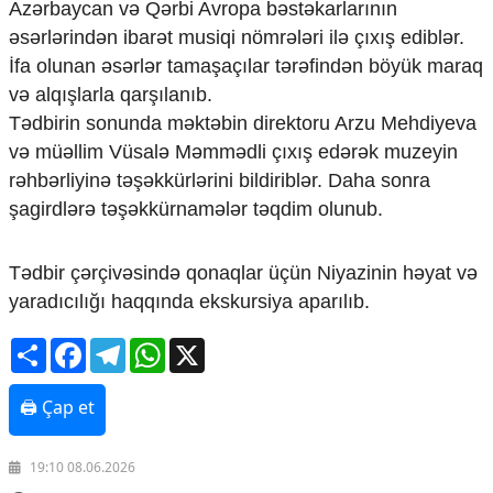
Azərbaycan və Qərbi Avropa bəstəkarlarının
Ekologiya
əsərlərindən ibarət musiqi nömrələri ilə çıxış ediblər.
Zəfər - 5
İfa olunan əsərlər tamaşaçılar tərəfindən böyük maraq
Gənclər və İdman
və alqışlarla qarşılanıb.
Media və QHT
Hadisə
Tədbirin sonunda məktəbin direktoru Arzu Mehdiyeva
Sağlamlıq
və müəllim Vüsalə Məmmədli çıxış edərək muzeyin
Sosium
rəhbərliyinə təşəkkürlərini bildiriblər. Daha sonra
Mənəvi dəyərlər
şagirdlərə təşəkkürnamələr təqdim olunub.
Texnologiya
Mətbuat-150
Tədbir çərçivəsində qonaqlar üçün Niyazinin həyat və
Əlaqə
yaradıcılığı haqqında ekskursiya aparılıb.
Missiyamız
Share
Facebook
Telegram
WhatsApp
X
🖨 Çap et
19:10 08.06.2026