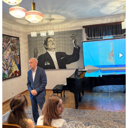
Çarpaz baxış
Təhlil
Siyasi
Geosiyasi
İqtisadi
Sosioloji
Araşdırma
Multimedia
Foto
Video
İnfoqrafika
Podcast
Humanitar
Elm və təhsil
Mədəniyyət
Diaspor
Yüksəliş hekayəsi