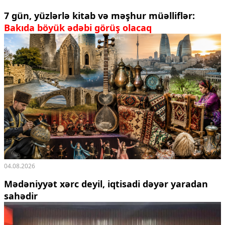
7 gün, yüzlərlə kitab və məşhur müəlliflər:
Bakıda böyük ədəbi görüş olacaq
04.08.2026
Mədəniyyət xərc deyil, iqtisadi dəyər yaradan
sahədir