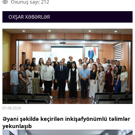
Oxunuş sayı: 212
OXŞAR XƏBƏRLƏR
07.08.2026
Əyani şəkildə keçirilən inkişafyönümlü təlimlər
yekunlaşıb