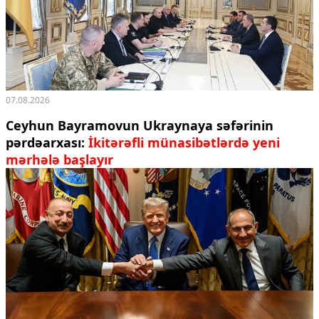
07.08.2026
Ceyhun Bayramovun Ukraynaya səfərinin
pərdəarxası:
İkitərəfli münasibətlərdə yeni
mərhələ başlayır