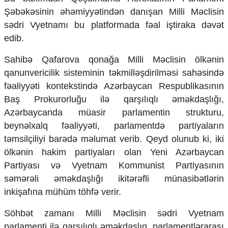
Ekologiya
Şəbəkəsinin əhəmiyyətindən danışan Milli Məclisin
Zəfər - 5
sədri Vyetnamı bu platformada fəal iştiraka dəvət
Gənclər və İdman
edib.
Media və QHT
Hadisə
Sahibə Qafarova qonağa Milli Məclisin ölkənin
Sağlamlıq
qanunvericilik sisteminin təkmilləşdirilməsi sahəsində
Sosium
fəaliyyəti kontekstində Azərbaycan Respublikasının
Mənəvi dəyərlər
Baş Prokurorluğu ilə qarşılıqlı əməkdaşlığı,
Texnologiya
Mətbuat-150
Azərbaycanda müasir parlamentin strukturu,
beynəlxalq fəaliyyəti, parlamentdə partiyaların
Əlaqə
təmsilçiliyi barədə məlumat verib. Qeyd olunub ki, iki
Missiyamız
ölkənin hakim partiyaları olan Yeni Azərbaycan
Partiyası və Vyetnam Kommunist Partiyasının
səmərəli əməkdaşlığı ikitərəfli münasibətlərin
inkişafına mühüm töhfə verir.
Söhbət zamanı Milli Məclisin sədri Vyetnam
parlamenti ilə qarşılıqlı əməkdaşlıq, parlamentlərarası