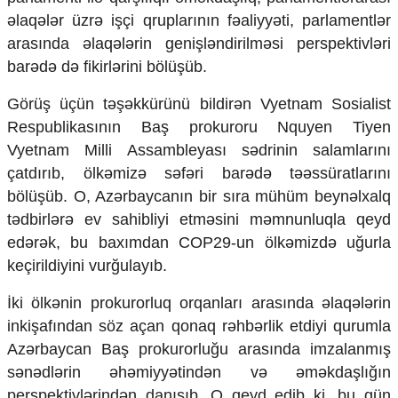
əlaqələr üzrə işçi qruplarının fəaliyyəti, parlamentlər
arasında əlaqələrin genişləndirilməsi perspektivləri
barədə də fikirlərini bölüşüb.
Görüş üçün təşəkkürünü bildirən Vyetnam Sosialist
Respublikasının Baş prokuroru Nquyen Tiyen
Vyetnam Milli Assambleyası sədrinin salamlarını
çatdırıb, ölkəmizə səfəri barədə təəssüratlarını
bölüşüb. O, Azərbaycanın bir sıra mühüm beynəlxalq
tədbirlərə ev sahibliyi etməsini məmnunluqla qeyd
edərək, bu baxımdan COP29-un ölkəmizdə uğurla
keçirildiyini vurğulayıb.
İki ölkənin prokurorluq orqanları arasında əlaqələrin
inkişafından söz açan qonaq rəhbərlik etdiyi qurumla
Azərbaycan Baş prokurorluğu arasında imzalanmış
sənədlərin əhəmiyyətindən və əməkdaşlığın
perspektivlərindən danışıb. O qeyd edib ki, bu gün