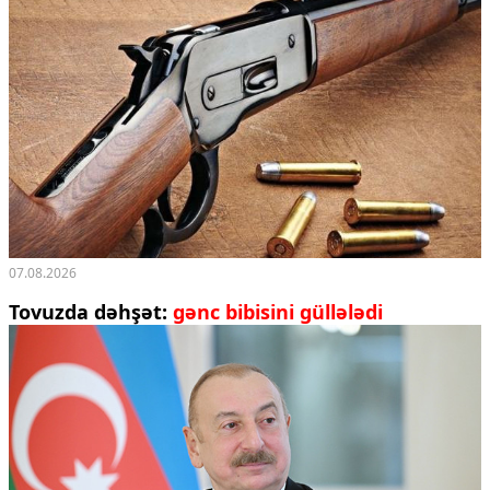
07.08.2026
Tovuzda dəhşət:
gənc bibisini güllələdi