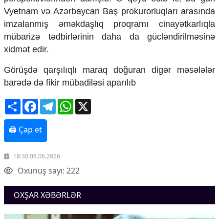
Vyetnam və Azərbaycan Baş prokurorluqları arasında
imzalanmış əməkdaşlıq proqramı cinayətkarlıqla
mübarizə tədbirlərinin daha da gücləndirilməsinə
xidmət edir.
Görüşdə qarşılıqlı maraq doğuran digər məsələlər
barədə də fikir mübadiləsi aparılıb
Share
Facebook
Telegram
WhatsApp
X
🖨 Çap et
18:30 08.06.2026
Oxunuş sayı: 222
OXŞAR XƏBƏRLƏR