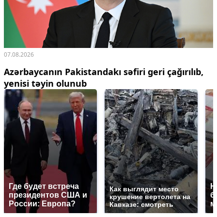
07.08.2026
Azərbaycanın Pakistandakı səfiri geri çağırılıb,
yenisi təyin olunub
Где будет встреча
Н
Как выглядит место
президентов США и
б
крушение вертолета на
России: Европа?
м
Кавказе: смотреть