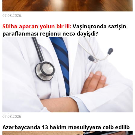
07.08.2026
Sülhə aparan yolun bir ili:
Vaşinqtonda sazişin
paraflanması regionu necə dəyişdi?
07.08.2026
Azərbaycanda 13 həkim məsuliyyətə cəlb edilib