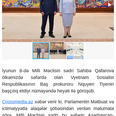
Çarpaz baxış
Təhlil
Siyasi
Geosiyasi
İqtisadi
Sosioloji
Araşdırma
Multimedia
Foto
Video
İyunun 8-də Milli Məclisin sədri Sahibə Qafarova
İnfoqrafika
Podcast
ölkəmizdə səfərdə olan Vyetnam Sosialist
Respublikasının Baş prokuroru Nquyen Tiyenin
Humanitar
başçılıq etdiyi nümayəndə heyəti ilə görüşüb.
Elm və təhsil
Crossmedia.az
xəbər verir ki, Parlamentin Mətbuat və
Mədəniyyət
Diaspor
ictimaiyyətlə əlaqələr şöbəsindən verilən məlumata
Yüksəliş hekayəsi
görə, Milli Məclisin sədri bu səfərin Azərbaycan-