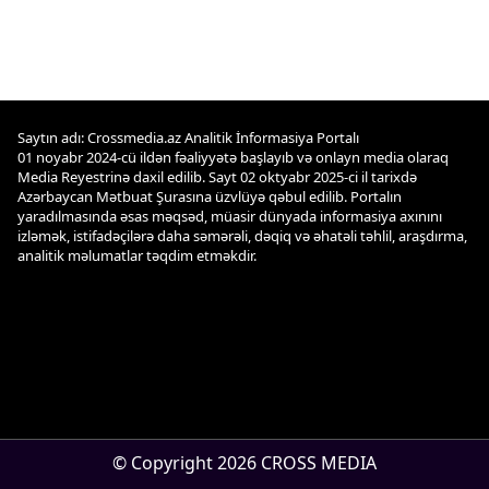
Saytın adı: Crossmedia.az Analitik İnformasiya Portalı
01 noyabr 2024-cü ildən fəaliyyətə başlayıb və onlayn media olaraq
Media Reyestrinə daxil edilib. Sayt 02 oktyabr 2025-ci il tarixdə
Azərbaycan Mətbuat Şurasına üzvlüyə qəbul edilib. Portalın
yaradılmasında əsas məqsəd, müasir dünyada informasiya axınını
izləmək, istifadəçilərə daha səmərəli, dəqiq və əhatəli təhlil, araşdırma,
analitik məlumatlar təqdim etməkdir.
© Copyright 2026 CROSS MEDIA