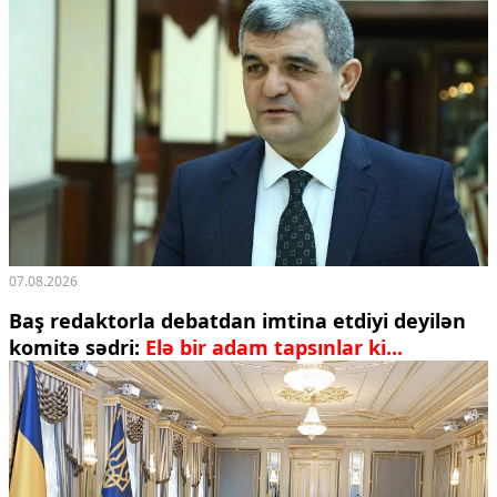
07.08.2026
Baş redaktorla debatdan imtina etdiyi deyilən
komitə sədri:
Elə bir adam tapsınlar ki...