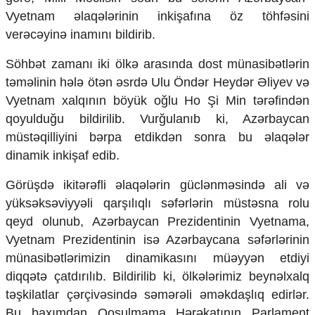
Mədəniyyətimizin Zəfəri
Vyetnam əlaqələrinin inkişafına öz töhfəsini
Zəfər Diasporu
verəcəyinə inamını bildirib.
Səhiyyə
Ailə və uşaq
Söhbət zamanı iki ölkə arasında dost münasibətlərin
Turizm
təməlinin hələ ötən əsrdə Ulu Öndər Heydər Əliyev və
İqtisadiyyat
Vyetnam xalqının böyük oğlu Ho Şi Min tərəfindən
qoyulduğu bildirilib. Vurğulanıb ki, Azərbaycan
İqtisadi xəbərlər
müstəqilliyini bərpa etdikdən sonra bu əlaqələr
Energetika
Neft-qaz
dinamik inkişaf edib.
Əmək və sosial siyasət
Kənd təsərrüfatı
Görüşdə ikitərəfli əlaqələrin güclənməsində ali və
Hərbi sənaye
yüksəksəviyyəli qarşılıqlı səfərlərin müstəsna rolu
Telekommunikasiya və nəqliyyat
qeyd olunub, Azərbaycan Prezidentinin Vyetnama,
COP29
Vyetnam Prezidentinin isə Azərbaycana səfərlərinin
Cəmiyyət
münasibətlərimizin dinamikasını müəyyən etdiyi
diqqətə çatdırılıb. Bildirilib ki, ölkələrimiz beynəlxalq
Crossmedia.az - 1 yaş
təşkilatlar çərçivəsində səmərəli əməkdaşlıq edirlər.
Siyasət
Bu baxımdan Qoşulmama Hərəkatının Parlament
Məhkəmə və hüquq