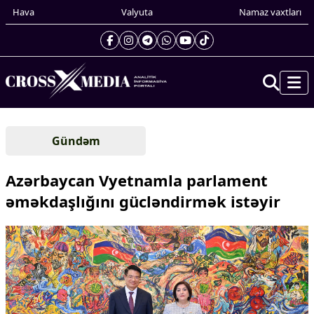
Hava
Valyuta
Namaz vaxtları
Prezidentin gündəliyi
Gündəm
Gündəm
Dünya
Azərbaycan Vyetnamla parlament
Xarici xəbərlər
əməkdaşlığını gücləndirmək istəyir
Cənubi Qafqaz
Türk Dünyası
Yaxın Şərq
Avropa
Amerika
Asiya
Afrika