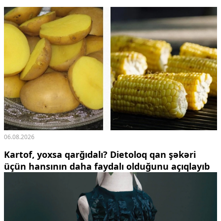
Ekologiya
Zəfər - 5
Gənclər və İdman
Media və QHT
Hadisə
Sağlamlıq
Sosium
Mənəvi dəyərlər
Texnologiya
Mətbuat-150
Əlaqə
06.08.2026
Missiyamız
Kartof, yoxsa qarğıdalı? Dietoloq qan şəkəri
üçün hansının daha faydalı olduğunu açıqlayıb