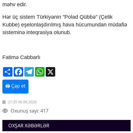
Mədəniyyətimizin Zəfəri
məhv edir.
Zəfər Diasporu
Səhiyyə
Hər üç sistem Türkiyənin "Polad Qübbə" (Çelik
Ailə və uşaq
Kubbe) eşelonlaşdırılmış hava hücumundan müdafiə
Turizm
sisteminə inteqrasiya olunub.
İqtisadiyyat
İqtisadi xəbərlər
Fatimə Cabbarlı
Energetika
Neft-qaz
Share
Facebook
Telegram
WhatsApp
X
Əmək və sosial siyasət
Kənd təsərrüfatı
Hərbi sənaye
🖨 Çap et
Telekommunikasiya və nəqliyyat
COP29
21:35 06.06.2026
Cəmiyyət
Oxunuş sayı: 417
Crossmedia.az - 1 yaş
OXŞAR XƏBƏRLƏR
Siyasət
Məhkəmə və hüquq