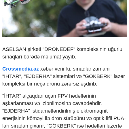
Çarpaz baxış
Təhlil
Siyasi
Geosiyasi
İqtisadi
Sosioloji
ASELSAN şirkəti "DRONEDEF" kompleksinin uğurlu
Araşdırma
Multimedia
sınaqları barədə məlumat yayıb.
Foto
Crossmedia.az
xəbər verir ki, sınaqlar zamanı
Video
"İHTAR", "EJDERHA" sistemləri və "GÖKBERK" lazer
İnfoqrafika
kompleksi bir neçə dronu zərərsizləşdirib.
Podcast
"İHTAR" alçaqdan uçan FPV hədəflərinin
Humanitar
aşkarlanması və izlənilməsinə cavabdehdir.
Elm və təhsil
"EJDERHA" istiqamətləndirilmiş elektromaqnit
Mədəniyyət
enerjisinin köməyi ilə dron sürübünü və optik-lifli PUA-
Diaspor
ları sıradan çıxarır, "GÖKBERK" isə hədəfləri lazerlə
Yüksəliş hekayəsi