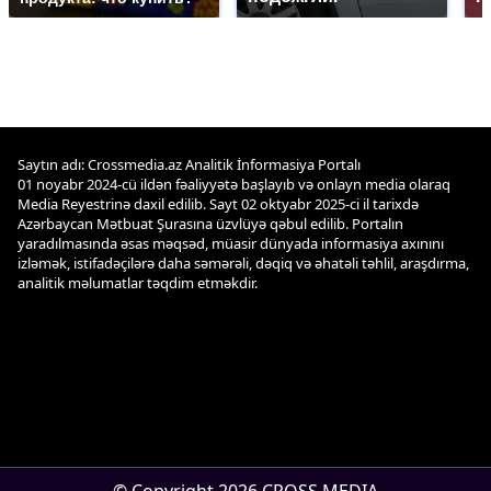
Saytın adı: Crossmedia.az Analitik İnformasiya Portalı
01 noyabr 2024-cü ildən fəaliyyətə başlayıb və onlayn media olaraq
Media Reyestrinə daxil edilib. Sayt 02 oktyabr 2025-ci il tarixdə
Azərbaycan Mətbuat Şurasına üzvlüyə qəbul edilib. Portalın
yaradılmasında əsas məqsəd, müasir dünyada informasiya axınını
izləmək, istifadəçilərə daha səmərəli, dəqiq və əhatəli təhlil, araşdırma,
analitik məlumatlar təqdim etməkdir.