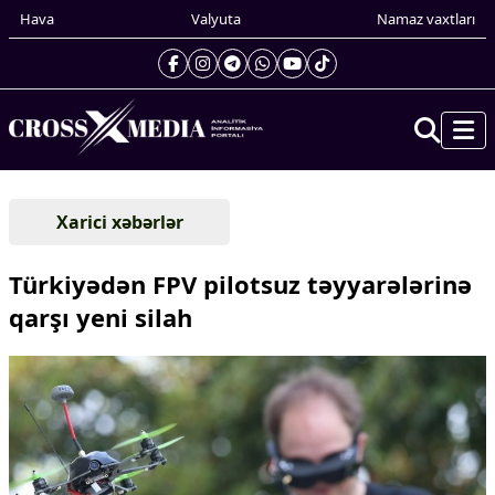
Hava
Valyuta
Namaz vaxtları
Prezidentin gündəliyi
Xarici xəbərlər
Gündəm
Dünya
Türkiyədən FPV pilotsuz təyyarələrinə
Xarici xəbərlər
qarşı yeni silah
Cənubi Qafqaz
Türk Dünyası
Yaxın Şərq
Avropa
Amerika
Asiya
Afrika