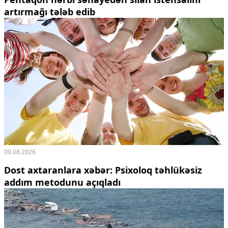
artırmağı tələb edib
09.08.2026
Dost axtaranlara xəbər: Psixoloq təhlükəsiz
addım metodunu açıqladı