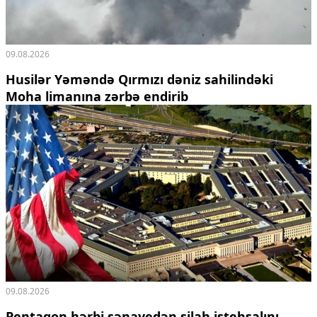
09.08.2026
Husilər Yəməndə Qırmızı dəniz sahilindəki
Moha limanına zərbə endirib
09.08.2026
Pentaqon hərbi sənayedən silah istehsalını