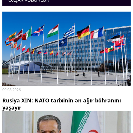
OXŞAR XƏBƏRLƏR
Ekologiya
Zəfər - 5
Gənclər və İdman
Media və QHT
Hadisə
Sağlamlıq
Sosium
Mənəvi dəyərlər
Texnologiya
Mətbuat-150
Əlaqə
Missiyamız
09.08.2026
Rusiya XİN: NATO tarixinin ən ağır böhranını
yaşayır