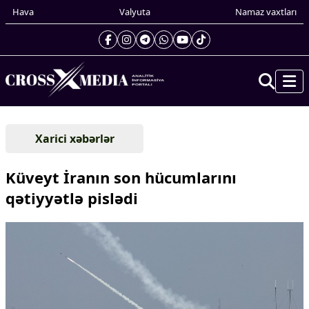
Hava
Valyuta
Namaz vaxtları
Prezidentin gündəliyi
Xarici xəbərlər
Gündəm
Dünya
Küveyt İranın son hücumlarını
Xarici xəbərlər
qətiyyətlə pislədi
Cənubi Qafqaz
Türk Dünyası
Yaxın Şərq
Avropa
Amerika
Asiya
Afrika