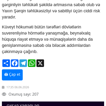
Mədəniyyətimizin Zəfəri
gərginliyin təhlükəli şəkildə artmasına səbəb olub və
Zəfər Diasporu
Yaxın Şərqin təhlükəsizliyi və sabitliyi üçün ciddi risk
Səhiyyə
yaradır.
Ailə və uşaq
Turizm
Küveyt hökuməti bütün tərəfləri dövlətlərin
İqtisadiyyat
suverenliyinə hörmətlə yanaşmağa, beynəlxalq
hüquqa riayət etməyə və münaqişələrin daha da
İqtisadi xəbərlər
genişlənməsinə səbəb ola biləcək addımlardan
Energetika
çəkinməyə çağırıb.
Neft-qaz
Əmək və sosial siyasət
Share
Facebook
Telegram
WhatsApp
X
Kənd təsərrüfatı
Hərbi sənaye
Telekommunikasiya və nəqliyyat
🖨 Çap et
COP29
Cəmiyyət
17:35 06.06.2026
Oxunuş sayı: 207
Crossmedia.az - 1 yaş
Siyasət
Məhkəmə və hüquq