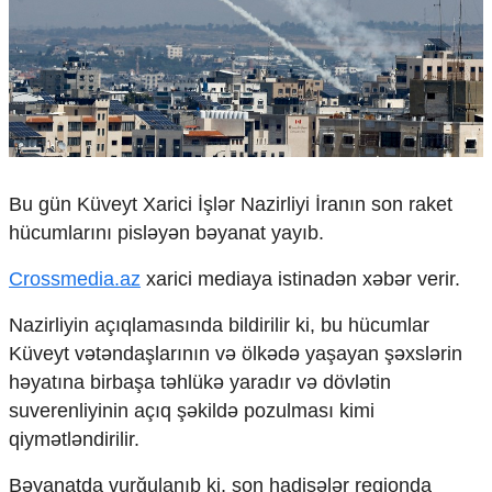
Çarpaz baxış
Təhlil
Siyasi
Geosiyasi
İqtisadi
Sosioloji
Araşdırma
Bu gün Küveyt Xarici İşlər Nazirliyi İranın son raket
Multimedia
hücumlarını pisləyən bəyanat yayıb.
Foto
Crossmedia.az
xarici mediaya istinadən xəbər verir.
Video
İnfoqrafika
Nazirliyin açıqlamasında bildirilir ki, bu hücumlar
Podcast
Küveyt vətəndaşlarının və ölkədə yaşayan şəxslərin
Humanitar
həyatına birbaşa təhlükə yaradır və dövlətin
Elm və təhsil
suverenliyinin açıq şəkildə pozulması kimi
Mədəniyyət
qiymətləndirilir.
Diaspor
Yüksəliş hekayəsi
Bəyanatda vurğulanıb ki, son hadisələr regionda