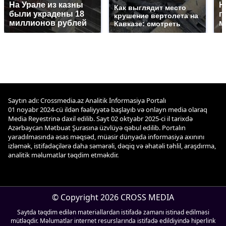
На Урале из казны
Н
Как выглядит место
были украдены 18
г
крушение вертолета на
миллионов рублей
м
Кавказе: смотреть
Saytın adı: Crossmedia.az Analitik İnformasiya Portalı
01 noyabr 2024-cü ildən fəaliyyətə başlayıb və onlayn media olaraq
Media Reyestrinə daxil edilib. Sayt 02 oktyabr 2025-ci il tarixdə
Azərbaycan Mətbuat Şurasına üzvlüyə qəbul edilib. Portalın
yaradılmasında əsas məqsəd, müasir dünyada informasiya axınını
izləmək, istifadəçilərə daha səmərəli, dəqiq və əhatəli təhlil, araşdırma,
analitik məlumatlar təqdim etməkdir.
© Copyright 2026 CROSS MEDIA
Saytda təqdim edilən materiallardan istifadə zamanı istinad edilməsi
mütləqdir. Məlumatlar internet resurslarında istifadə edildiyində hiperlink