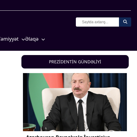
Cəmiyyət
Əlaqə
Crossmedia.az - 1 yaş
Missiyamız
Siyasət
PREZİDENTİN GÜNDƏLİYİ
Məhkəmə və hüquq
yasət
Ekologiya
Zəfər - 5
Gənclər və İdman
a və
Media və QHT
Hadisə
Sağlamlıq