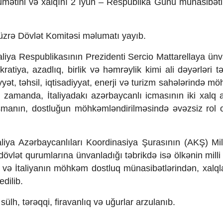
ökumətini və xalqını 2 İyun – Respublika Günü münasibətil
 üzrə Dövlət Komitəsi məlumatı yayıb.
taliya Respublikasının Prezidenti Sercio Mattarellaya ünv
iya, azadlıq, birlik və həmrəylik kimi ali dəyərləri 
yət, təhsil, iqtisadiyyat, enerji və turizm sahələrində m
i zamanda, İtaliyadakı azərbaycanlı icmasının iki xalq 
aşmanın, dostluğun möhkəmləndirilməsində əvəzsiz rol 
liya Azərbaycanlıları Koordinasiya Şurasının (AKŞ) Mi
övlət qurumlarına ünvanladığı təbrikdə isə ölkənin milli 
n və İtaliyanın möhkəm dostluq münasibətlərindən, xalql
dilib.
ülh, tərəqqi, firavanlıq və uğurlar arzulanıb.