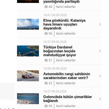
yaxınlığında partlayıb
44
Xarici xəbərlər
16:41 08.08.2026
Etna püskürdü: Kataniya
hava limanı uçuşları
dayandırdı
56
Xarici xəbərlər
16:37 08.08.2026
Türkiyə Dardanel
boğazından keçidə
məhdudiyyət qoyur
57
Xarici xəbərlər
16:36 08.08.2026
Avtomobilin rəngi sahibinin
xarakterindən xəbər verir?
53
Xarici xəbərlər
16:27 08.08.2026
Gelencikdə bütün çimərliklər
bağlandı
59
Xarici xəbərlər