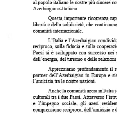
İqtisadiyyat
İqtisadi xəbərlər
Energetika
Neft-qaz
Əmək və sosial siyasət
Kənd təsərrüfatı
Hərbi sənaye
Telekommunikasiya və nəqliyyat
COP29
Cəmiyyət
Crossmedia.az - 1 yaş
Siyasət
Məhkəmə və hüquq
Ekologiya
Zəfər - 5
Gənclər və İdman
Media və QHT
Hadisə
Sağlamlıq
Sosium
Mənəvi dəyərlər