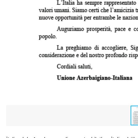
Texnologiya
Mətbuat-150
Əlaqə
Missiyamız