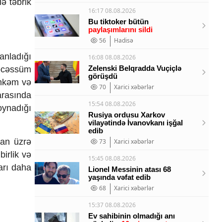
ə təbrik
16:17 08.08.2026
Bu tiktoker bütün
paylaşımlarını sildi
56
Hadisə
anladığı
16:08 08.08.2026
Zelenski Belqradda Vuçiçlə
təcəssüm
görüşdü
öhkəm və
70
Xarici xəbərlər
arasında
15:54 08.08.2026
oynadığı
Rusiya ordusu Xarkov
vilayətində İvanovkanı işğal
edib
lan üzrə
73
Xarici xəbərlər
birlik və
15:45 08.08.2026
arı daha
Lionel Messinin atası 68
yaşında vəfat edib
68
Xarici xəbərlər
15:37 08.08.2026
Ev sahibinin olmadığı anı