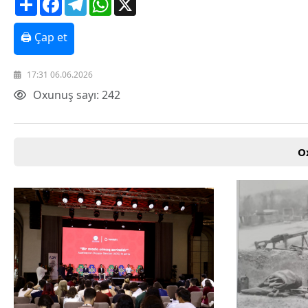
🖨 Çap et
17:31 06.06.2026
Oxunuş sayı: 242
O