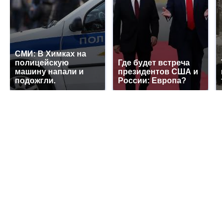
СМИ: В Химках на
полицейскую
Где будет встреча
машину напали и
президентов США и
подожгли.
России: Европа?