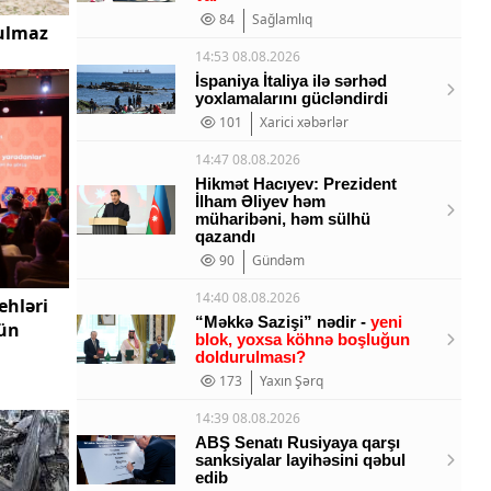
84
Sağlamlıq
ulmaz
14:53 08.08.2026
İspaniya İtaliya ilə sərhəd
yoxlamalarını gücləndirdi
101
Xarici xəbərlər
14:47 08.08.2026
Hikmət Hacıyev: Prezident
İlham Əliyev həm
müharibəni, həm sülhü
qazandı
90
Gündəm
14:40 08.08.2026
ehləri
“Məkkə Sazişi” nədir -
yeni
çün
blok, yoxsa köhnə boşluğun
doldurulması?
173
Yaxın Şərq
14:39 08.08.2026
ABŞ Senatı Rusiyaya qarşı
sanksiyalar layihəsini qəbul
edib