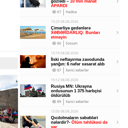
gözlədi –
10 min manat
APARDI
67
Hadisə
15:25 08.08.2026
Çimərliyə gedənlərə
XƏBƏRDARLIQ: Bunları
etməyin
80
Sosium
15:19 08.08.2026
İlski neftayırma zavodunda
yanğın: 6 nəfər xəsarət alıb
87
Xarici xəbərlər
15:12 08.08.2026
Rusiya MN: Ukrayna
ordusunun 1 375 hərbçisi
öldürülüb
89
Xarici xəbərlər
15:00 08.08.2026
Qıcılolmaların səbəbləri
nələrdir?-
Ölüm təhlükəsi də
var