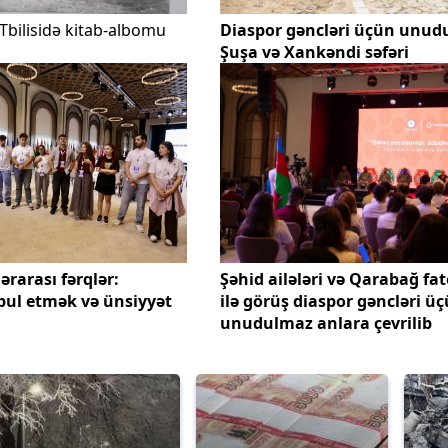
Tbilisidə kitab-albomu
Diaspor gəncləri üçün unud
Şuşa və Xankəndi səfəri
rarası fərqlər:
Şəhid ailələri və Qarabağ fat
ul etmək və ünsiyyət
ilə görüş diaspor gəncləri ü
unudulmaz anlara çevrilib