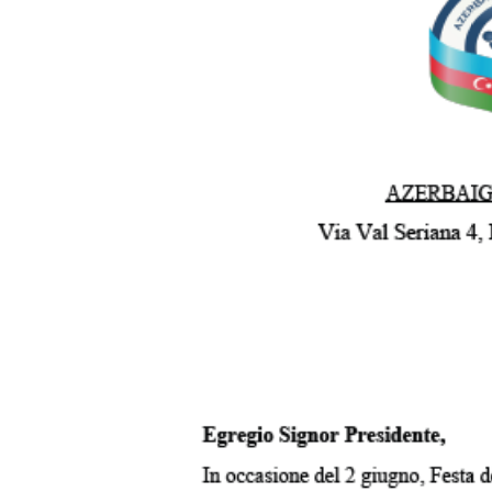
Nikol Paşinyan Pr
Siyasi
zəng edib
- YENİL
Geosiyasi
İqtisadi
Sosioloji
Araşdırma
Multimedia
Foto
Video
İnfoqrafika
Podcast
Humanitar
Elm və təhsil
Mədəniyyət
Diaspor
Yüksəliş hekayəsi
Mədəniyyətimizin Zəfəri
Zəfər Diasporu
Səhiyyə
Ailə və uşaq
Turizm