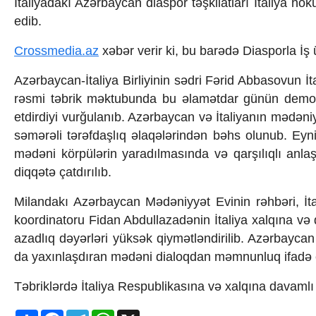
İtaliyadakı Azərbaycan diaspor təşkilatları İtaliya h
edib.
Crossmedia.az
xəbər verir ki, bu barədə Diasporla İş
Azərbaycan-İtaliya Birliyinin sədri Fərid Abbasovun İ
rəsmi təbrik məktubunda bu əlamətdar günün demokrat
etdirdiyi vurğulanıb. Azərbaycan və İtaliyanın mədəniy
səmərəli tərəfdaşlıq əlaqələrindən bəhs olunub. Eyn
mədəni körpülərin yaradılmasında və qarşılıqlı anl
diqqətə çatdırılıb.
Milandakı Azərbaycan Mədəniyyət Evinin rəhbəri, İta
koordinatoru Fidan Abdullazadənin İtaliya xalqına və d
azadlıq dəyərləri yüksək qiymətləndirilib. Azərbayca
da yaxınlaşdıran mədəni dialoqdan məmnunluq ifadə e
Təbriklərdə İtaliya Respublikasına və xalqına davamlı s
Share
Facebook
Telegram
WhatsApp
X