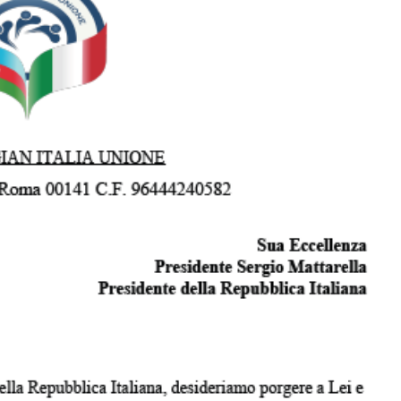
ezident İlham Əliyevə
Azərbaycan Beynəlxalq İnvestis
ƏNİB
Forumunun Təşkilat Komitəsi y