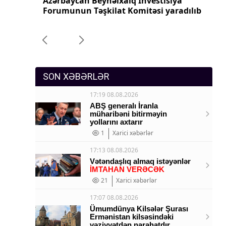
iya
Azərbaycanın Malayziyadakı səfiri geri
Az
Sosium
aradılıb
çağırılıb, yenisi təyin olunub
ça
Mənəvi dəyərlər
Texnologiya
Mətbuat-150
SON XƏBƏRLƏR
17:19 08.08.2026
ABŞ generalı İranla
müharibəni bitirməyin
yollarını axtarır
1
Xarici xəbərlər
17:13 08.08.2026
Vətəndaşlıq almaq istəyənlər
İMTAHAN VERƏCƏK
21
Xarici xəbərlər
17:07 08.08.2026
Ümumdünya Kilsələr Şurası
Ermənistan kilsəsindəki
vəziyyətdən narahatdır