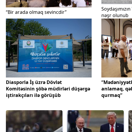
Soydaşımızın 
“Bir arada olmaq sevincdir”
nəşr olunub
Diasporla İş üzrə Dövlət
“Mədəniyyətlə
Komitəsinin şöbə müdirləri düşərgə
anlamaq, qəb
iştirakçıları ilə görüşüb
qurmaq”