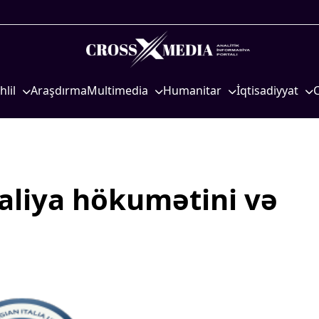
hlil
Araşdırma
Multimedia
Humanitar
İqtisadiyyat
iyasi
Foto
Elm və təhsil
İqtisadi xəbərlər
eosiyasi
Video
Mədəniyyət
Energetika
qtisadi
İnfoqrafika
Diaspor
Neft-qaz
osioloji
Podcast
Yüksəliş hekayəsi
Əmək və sosial si
İtaliya hökumətini və
Mədəniyyətimizin Zəfəri
Kənd təsərrüfatı
Zəfər Diasporu
Hərbi sənaye
Səhiyyə
Telekommunikasiy
nəqliyyat
Ailə və uşaq
COP29
Turizm