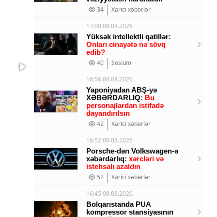
34
Xarici xəbərlər
17:00 08.08.2026
Yüksək intellektli qatillər:
Onları cinayətə nə sövq
edib?
40
Sosium
16:56 08.08.2026
Yaponiyadan ABŞ-yə
XƏBƏRDARLIQ:
Bu
personajlardan istifadə
dayandırılsın
42
Xarici xəbərlər
16:52 08.08.2026
Porsche-dən Volkswagen-ə
xəbərdarlıq:
xərcləri və
istehsalı azaldın
52
Xarici xəbərlər
16:45 08.08.2026
Bolqarıstanda PUA
kompressor stansiyasının