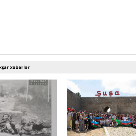
xşar xəbərlər