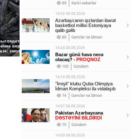
89
Xarici xəbərlər
14:32 08.08.2026
Azərbaycanın qızlardan ibarət
basketbol millisi Estoniyaya
qalib gəlib
80
Gənclər və İdman
Не ешьте эту
В ОАЭ 
выглядит место
готовую еду из
жестоко
ение вертолета на
14:24 08.08.2026
магазина: список
крипто
азе: смотреть
Bazar günü hava necə
olacaq? -
PROQNOZ
100
Gündəm
14:14 08.08.2026
"İmişli" klubu Quba Olimpiya
İdman Kompleksi ilə vidalaşıb
74
Gənclər və İdman
14:07 08.08.2026
Pakistan Azərbaycana
DƏSTƏYİNİ BİLDİRDİ
70
Gündəm
14:00 08.08.2026