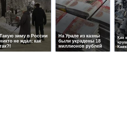
Такую зиму в России
На Урале из казны
Как 
никто не ждал: как
были украдены 18
круш
так?!
миллионов рублей
Кавк