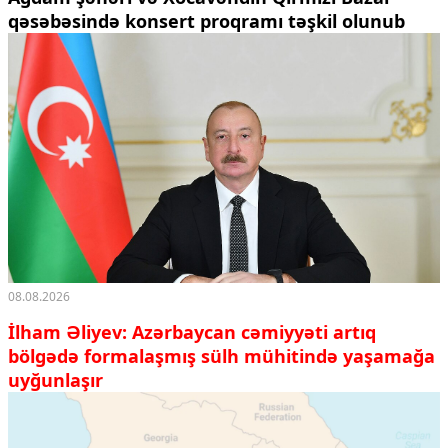
qəsəbəsində konsert proqramı təşkil olunub
08.08.2026
İlham Əliyev: Azərbaycan cəmiyyəti artıq
bölgədə formalaşmış sülh mühitində yaşamağa
uyğunlaşır