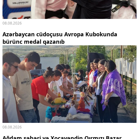
08.08.2026
Azərbaycan cüdoçusu Avropa Kubokunda
bürünc medal qazanıb
08.08.2026
Ağdam şəhəri və Xocavəndin Qırmızı Bazar