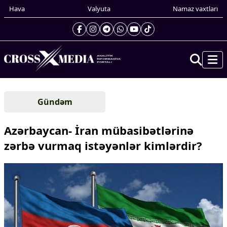
Hava
Valyuta
Namaz vaxtları
Prezidentin gündəliyi
Gündəm
Gündəm
Dünya
Azərbaycan- İran mübasibətlərinə
Xarici xəbərlər
zərbə vurmaq istəyənlər kimlərdir?
Cənubi Qafqaz
Türk Dünyası
Yaxın Şərq
Avropa
Amerika
Asiya
Afrika