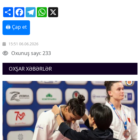
Share
Facebook
Telegram
WhatsApp
X
🖨 Çap et
15:51 06.06.2026
Oxunuş sayı: 233
OXŞAR XƏBƏRLƏR