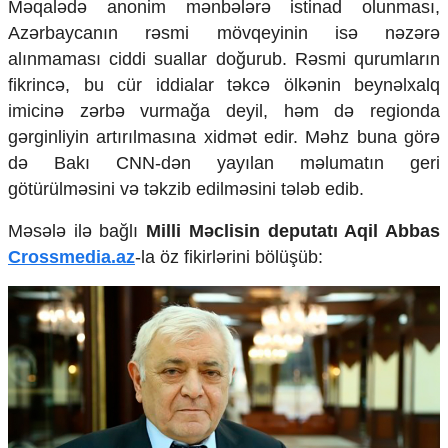
Məqalədə anonim mənbələrə istinad olunması,
Mədəniyyətimizin Zəfəri
Azərbaycanın rəsmi mövqeyinin isə nəzərə
Zəfər Diasporu
Səhiyyə
alınmaması ciddi suallar doğurub. Rəsmi qurumların
Ailə və uşaq
fikrincə, bu cür iddialar təkcə ölkənin beynəlxalq
Turizm
imicinə zərbə vurmağa deyil, həm də regionda
gərginliyin artırılmasına xidmət edir. Məhz buna görə
İqtisadiyyat
də Bakı CNN-dən yayılan məlumatın geri
İqtisadi xəbərlər
götürülməsini və təkzib edilməsini tələb edib.
Energetika
Neft-qaz
Məsələ ilə bağlı
Milli Məclisin deputatı Aqil Abbas
Əmək və sosial siyasət
Crossmedia.az
-la öz fikirlərini bölüşüb:
Kənd təsərrüfatı
Hərbi sənaye
Telekommunikasiya və nəqliyyat
COP29
Cəmiyyət
Crossmedia.az - 1 yaş
Siyasət
Məhkəmə və hüquq