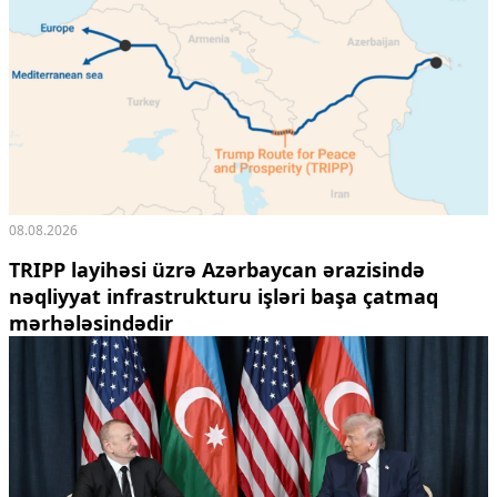
08.08.2026
TRIPP layihəsi üzrə Azərbaycan ərazisində
nəqliyyat infrastrukturu işləri başa çatmaq
mərhələsindədir