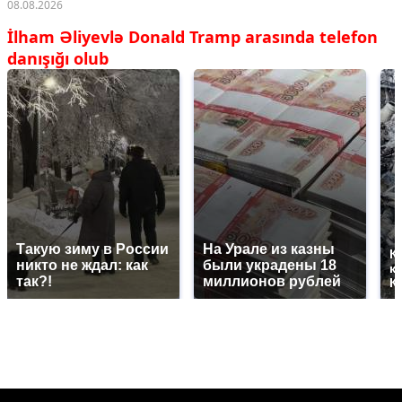
08.08.2026
İlham Əliyevlə Donald Tramp arasında telefon
danışığı olub
Такую зиму в России
На Урале из казны
К
никто не ждал: как
были украдены 18
к
так?!
миллионов рублей
К