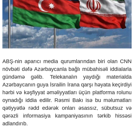
Çarpaz baxış
Təhlil
Siyasi
Geosiyasi
İqtisadi
Sosioloji
Araşdırma
Multimedia
ABŞ-nin aparıcı media qurumlarından biri olan CNN
növbəti dəfə Azərbaycanla bağlı mübahisəli iddialarla
Foto
Video
gündəmə gəlib. Telekanalın yaydığı materialda
İnfoqrafika
Azərbaycanın guya İsrailin İrana qarşı həyata keçirdiyi
Podcast
hərbi və kəşfiyyat əməliyyatları üçün platforma rolunu
oynadığı iddia edilir. Rəsmi Bakı isə bu məlumatları
Humanitar
qətiyyətlə rədd edərək onları əsassız, sübutsuz və
Elm və təhsil
qərəzli informasiya kampaniyasının tərkib hissəsi
Mədəniyyət
adlandırıb.
Diaspor
Yüksəliş hekayəsi