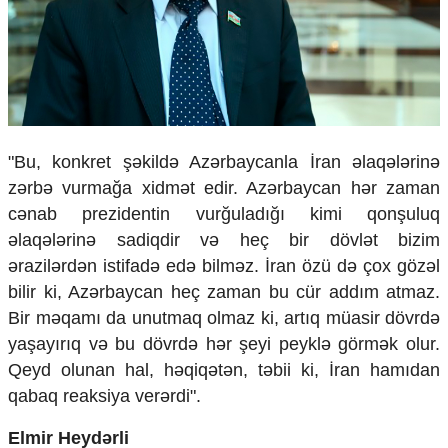
Ekologiya
Zəfər - 5
Gənclər və İdman
Media və QHT
Hadisə
Sağlamlıq
Sosium
"Bu, konkret şəkildə Azərbaycanla İran əlaqələrinə
Mənəvi dəyərlər
zərbə vurmağa xidmət edir. Azərbaycan hər zaman
Texnologiya
cənab prezidentin vurğuladığı kimi qonşuluq
Mətbuat-150
əlaqələrinə sadiqdir və heç bir dövlət bizim
Əlaqə
ərazilərdən istifadə edə bilməz. İran özü də çox gözəl
bilir ki, Azərbaycan heç zaman bu cür addım atmaz.
Missiyamız
Bir məqamı da unutmaq olmaz ki, artıq müasir dövrdə
yaşayırıq və bu dövrdə hər şeyi peyklə görmək olur.
Qeyd olunan hal, həqiqətən, təbii ki, İran hamıdan
qabaq reaksiya verərdi".
Elmir Heydərli