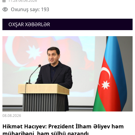
11:28 06.06.2026
Oxunuş sayı: 193
OXŞAR XƏBƏRLƏR
08.08.2026
Hikmət Hacıyev: Prezident İlham Əliyev həm
müharibəni, həm sülhü qazandı