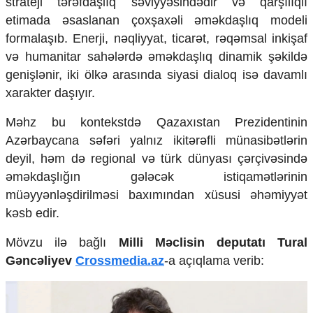
strateji tərəfdaşlıq səviyyəsindədir və qarşılıqlı
Mədəniyyətimizin Zəfəri
etimada əsaslanan çoxşaxəli əməkdaşlıq modeli
Zəfər Diasporu
formalaşıb. Enerji, nəqliyyat, ticarət, rəqəmsal inkişaf
Səhiyyə
Ailə və uşaq
və humanitar sahələrdə əməkdaşlıq dinamik şəkildə
Turizm
genişlənir, iki ölkə arasında siyasi dialoq isə davamlı
xarakter daşıyır.
İqtisadiyyat
İqtisadi xəbərlər
Məhz bu kontekstdə Qazaxıstan Prezidentinin
Energetika
Azərbaycana səfəri yalnız ikitərəfli münasibətlərin
Neft-qaz
deyil, həm də regional və türk dünyası çərçivəsində
Əmək və sosial siyasət
əməkdaşlığın gələcək istiqamətlərinin
Kənd təsərrüfatı
müəyyənləşdirilməsi baxımından xüsusi əhəmiyyət
Hərbi sənaye
kəsb edir.
Telekommunikasiya və nəqliyyat
COP29
Mövzu ilə bağlı
Milli Məclisin deputatı Tural
Cəmiyyət
Gəncəliyev
Crossmedia.az
-a açıqlama verib:
Crossmedia.az - 1 yaş
Siyasət
Məhkəmə və hüquq