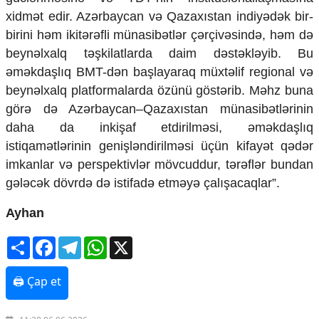
xidmət edir. Azərbaycan və Qazaxıstan indiyədək bir-
birini həm ikitərəfli münasibətlər çərçivəsində, həm də
beynəlxalq təşkilatlarda daim dəstəkləyib. Bu
əməkdaşlıq BMT-dən başlayaraq müxtəlif regional və
beynəlxalq platformalarda özünü göstərib. Məhz buna
görə də Azərbaycan–Qazaxıstan münasibətlərinin
daha da inkişaf etdirilməsi, əməkdaşlıq
istiqamətlərinin genişləndirilməsi üçün kifayət qədər
imkanlar və perspektivlər mövcuddur, tərəflər bundan
gələcək dövrdə də istifadə etməyə çalışacaqlar”.
Ayhan
Share
Facebook
Telegram
WhatsApp
X
🖨 Çap et