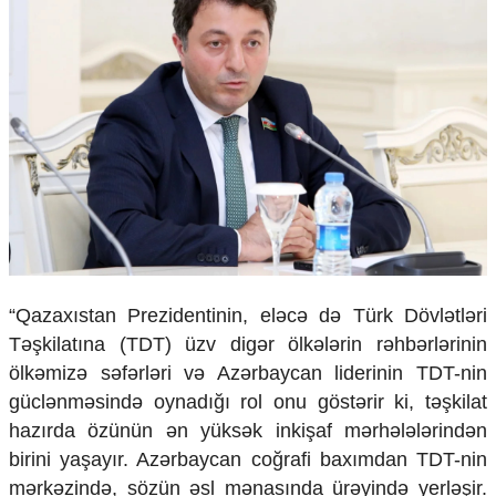
Ekologiya
Zəfər - 5
Gənclər və İdman
Media və QHT
Hadisə
Sağlamlıq
Sosium
Mənəvi dəyərlər
Texnologiya
Mətbuat-150
Əlaqə
“Qazaxıstan Prezidentinin, eləcə də Türk Dövlətləri
Missiyamız
Təşkilatına (TDT) üzv digər ölkələrin rəhbərlərinin
ölkəmizə səfərləri və Azərbaycan liderinin TDT-nin
güclənməsində oynadığı rol onu göstərir ki, təşkilat
hazırda özünün ən yüksək inkişaf mərhələlərindən
birini yaşayır. Azərbaycan coğrafi baxımdan TDT-nin
mərkəzində, sözün əsl mənasında ürəyində yerləşir.