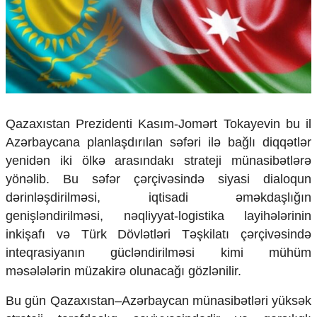
Çarpaz baxış
Təhlil
Siyasi
Geosiyasi
İqtisadi
Sosioloji
Araşdırma
Qazaxıstan Prezidenti Kasım-Jomərt Tokayevin bu il
Multimedia
Azərbaycana planlaşdırılan səfəri ilə bağlı diqqətlər
yenidən iki ölkə arasındakı strateji münasibətlərə
Foto
yönəlib. Bu səfər çərçivəsində siyasi dialoqun
Video
İnfoqrafika
dərinləşdirilməsi, iqtisadi əməkdaşlığın
Podcast
genişləndirilməsi, nəqliyyat-logistika layihələrinin
inkişafı və Türk Dövlətləri Təşkilatı çərçivəsində
Humanitar
inteqrasiyanın gücləndirilməsi kimi mühüm
Elm və təhsil
məsələlərin müzakirə olunacağı gözlənilir.
Mədəniyyət
Diaspor
Bu gün Qazaxıstan–Azərbaycan münasibətləri yüksək
Yüksəliş hekayəsi