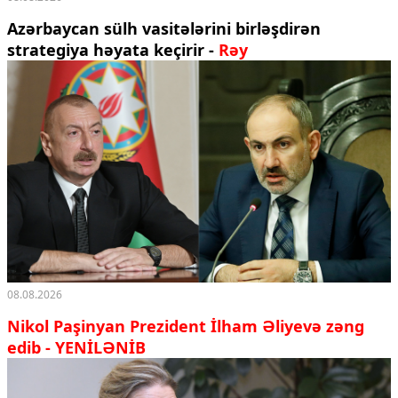
Azərbaycan sülh vasitələrini birləşdirən
strategiya həyata keçirir -
Rəy
08.08.2026
Nikol Paşinyan Prezident İlham Əliyevə zəng
edib
- YENİLƏNİB