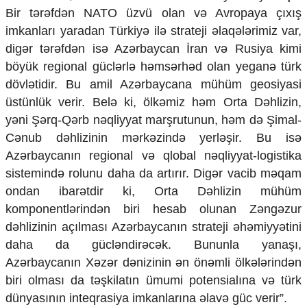
Bir tərəfdən NATO üzvü olan və Avropaya çıxış
imkanları yaradan Türkiyə ilə strateji əlaqələrimiz var,
digər tərəfdən isə Azərbaycan İran və Rusiya kimi
böyük regional güclərlə həmsərhəd olan yeganə türk
dövlətidir. Bu amil Azərbaycana mühüm geosiyasi
üstünlük verir. Belə ki, ölkəmiz həm Orta Dəhlizin,
yəni Şərq-Qərb nəqliyyat marşrutunun, həm də Şimal-
Cənub dəhlizinin mərkəzində yerləşir. Bu isə
Azərbaycanın regional və qlobal nəqliyyat-logistika
sistemində rolunu daha da artırır. Digər vacib məqam
ondan ibarətdir ki, Orta Dəhlizin mühüm
komponentlərindən biri hesab olunan Zəngəzur
dəhlizinin açılması Azərbaycanın strateji əhəmiyyətini
daha da gücləndirəcək. Bununla yanaşı,
Azərbaycanın Xəzər dənizinin ən önəmli ölkələrindən
biri olması da təşkilatın ümumi potensialına və türk
dünyasının inteqrasiya imkanlarına əlavə güc verir”.