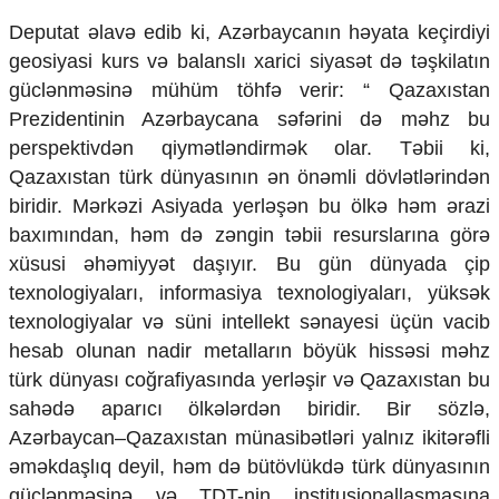
Deputat əlavə edib ki, Azərbaycanın həyata keçirdiyi
geosiyasi kurs və balanslı xarici siyasət də təşkilatın
güclənməsinə mühüm töhfə verir: “ Qazaxıstan
Prezidentinin Azərbaycana səfərini də məhz bu
perspektivdən qiymətləndirmək olar. Təbii ki,
Qazaxıstan türk dünyasının ən önəmli dövlətlərindən
biridir. Mərkəzi Asiyada yerləşən bu ölkə həm ərazi
baxımından, həm də zəngin təbii resurslarına görə
xüsusi əhəmiyyət daşıyır. Bu gün dünyada çip
texnologiyaları, informasiya texnologiyaları, yüksək
texnologiyalar və süni intellekt sənayesi üçün vacib
hesab olunan nadir metalların böyük hissəsi məhz
türk dünyası coğrafiyasında yerləşir və Qazaxıstan bu
sahədə aparıcı ölkələrdən biridir. Bir sözlə,
Azərbaycan–Qazaxıstan münasibətləri yalnız ikitərəfli
əməkdaşlıq deyil, həm də bütövlükdə türk dünyasının
güclənməsinə və TDT-nin institusionallaşmasına