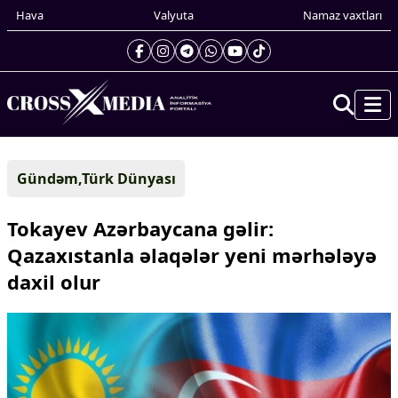
Hava
Valyuta
Namaz vaxtları
Prezidentin gündəliyi
Gündəm,Türk Dünyası
Gündəm
Dünya
Tokayev Azərbaycana gəlir:
Xarici xəbərlər
Qazaxıstanla əlaqələr yeni mərhələyə
Cənubi Qafqaz
daxil olur
Türk Dünyası
Yaxın Şərq
Avropa
Amerika
Asiya
Afrika