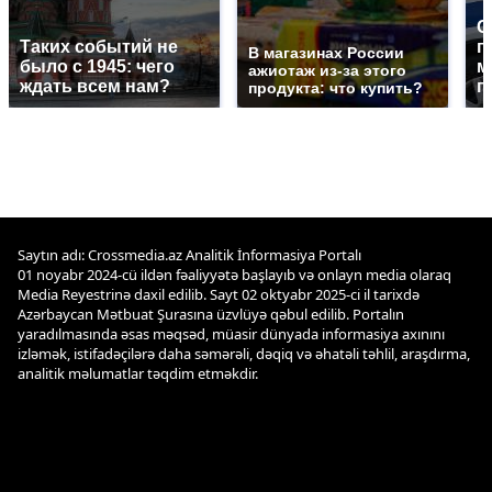
С
Таких событий не
п
В магазинах России
было с 1945: чего
м
ажиотаж из-за этого
ждать всем нам?
п
продукта: что купить?
Saytın adı: Crossmedia.az Analitik İnformasiya Portalı
01 noyabr 2024-cü ildən fəaliyyətə başlayıb və onlayn media olaraq
Media Reyestrinə daxil edilib. Sayt 02 oktyabr 2025-ci il tarixdə
Azərbaycan Mətbuat Şurasına üzvlüyə qəbul edilib. Portalın
yaradılmasında əsas məqsəd, müasir dünyada informasiya axınını
izləmək, istifadəçilərə daha səmərəli, dəqiq və əhatəli təhlil, araşdırma,
analitik məlumatlar təqdim etməkdir.