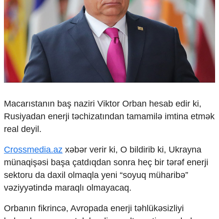
Çarpaz baxış
Təhlil
Siyasi
Geosiyasi
İqtisadi
Sosioloji
Araşdırma
Multimedia
Macarıstanın baş naziri Viktor Orban hesab edir ki,
Foto
Rusiyadan enerji təchizatından tamamilə imtina etmək
Video
real deyil.
İnfoqrafika
Podcast
Crossmedia.az
xəbər verir ki, O bildirib ki, Ukrayna
münaqişəsi başa çatdıqdan sonra heç bir tərəf enerji
Humanitar
sektoru da daxil olmaqla yeni “soyuq müharibə”
Elm və təhsil
vəziyyətində maraqlı olmayacaq.
Mədəniyyət
Diaspor
Orbanın fikrincə, Avropada enerji təhlükəsizliyi
Yüksəliş hekayəsi