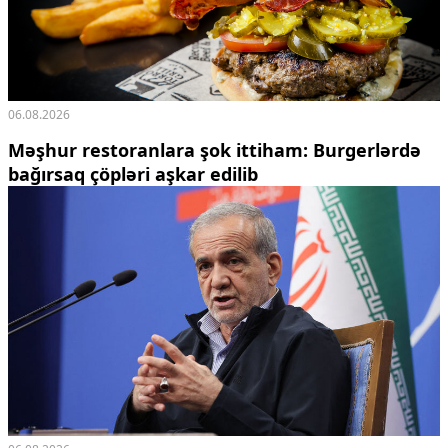
Ekologiya
Zəfər - 5
Gənclər və İdman
Media və QHT
Hadisə
06.08.2026
Sağlamlıq
Məşhur restoranlara şok ittiham: Burgerlərdə
Sosium
bağırsaq çöpləri aşkar edilib
Mənəvi dəyərlər
Texnologiya
Mətbuat-150
Əlaqə
Missiyamız