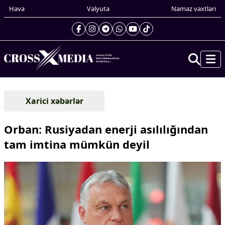
Hava
Valyuta
Namaz vaxtları
Prezidentin gündəliyi
Xarici xəbərlər
Gündəm
Dünya
Orban: Rusiyadan enerji asılılığından
Xarici xəbərlər
tam imtina mümkün deyil
Cənubi Qafqaz
Türk Dünyası
Yaxın Şərq
Avropa
Amerika
Asiya
Afrika