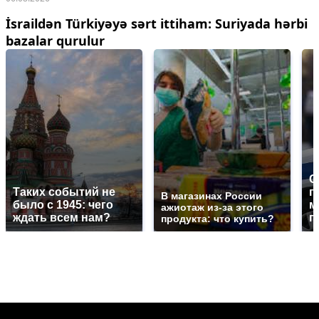
İsraildən Türkiyəyə sərt ittiham: Suriyada hərbi
bazalar qurulur
С
Таких событий не
п
В магазинах России
было с 1945: чего
м
ажиотаж из-за этого
ждать всем нам?
п
продукта: что купить?