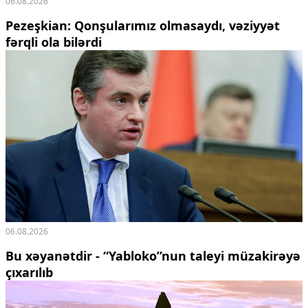
06.08.2026
Pezeşkian: Qonşularımız olmasaydı, vəziyyət
fərqli ola bilərdi
06.08.2026
Bu xəyanətdir - “Yabloko”nun taleyi müzakirəyə
çıxarılıb