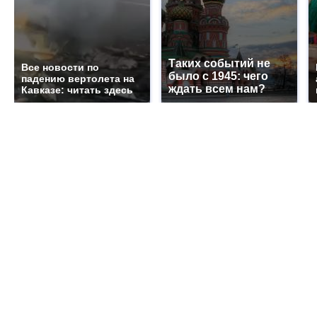
Таких событий не
Все новости по
было с 1945: чего
падению вертолета на
ждать всем нам?
Кавказе: читать здесь