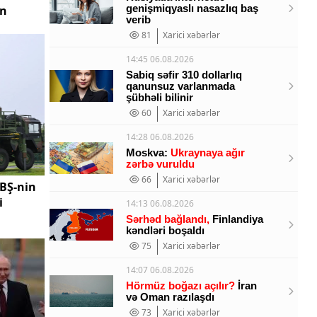
genişmiqyaslı nasazlıq baş
on
verib
81
Xarici xəbərlər
14:45 06.08.2026
Sabiq səfir 310 dollarlıq
qanunsuz varlanmada
şübhəli bilinir
60
Xarici xəbərlər
14:28 06.08.2026
Moskva:
Ukraynaya ağır
zərbə vuruldu
66
Xarici xəbərlər
ABŞ-nin
i
14:13 06.08.2026
Sərhəd bağlandı,
Finlandiya
kəndləri boşaldı
75
Xarici xəbərlər
14:07 06.08.2026
Hörmüz boğazı açılır?
İran
və Oman razılaşdı
73
Xarici xəbərlər