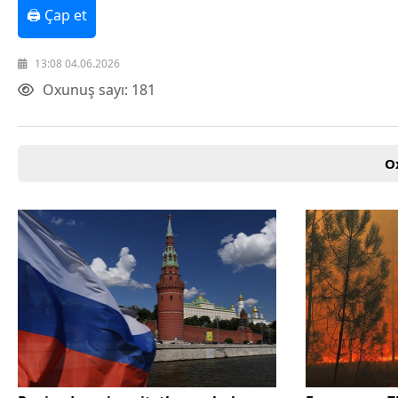
🖨 Çap et
13:08 04.06.2026
Oxunuş sayı: 181
O