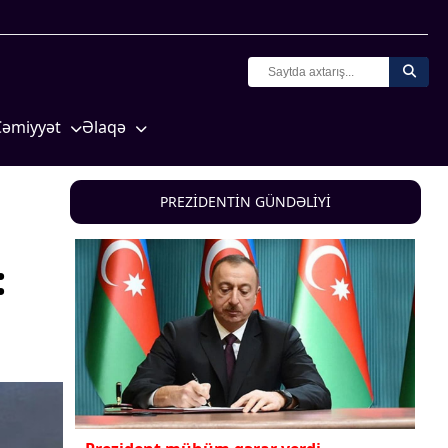
Cəmiyyət
Əlaqə
Crossmedia.az - 1 yaş
Missiyamız
Siyasət
PREZİDENTİN GÜNDƏLİYİ
Məhkəmə və hüquq
yasət
Ekologiya
:
Zəfər - 5
Gənclər və İdman
a və
Media və QHT
Hadisə
Sağlamlıq