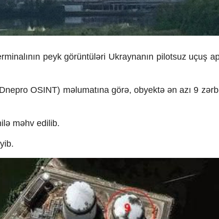
rminalının peyk görüntüləri Ukraynanın pilotsuz uçuş ap
in (Dnepro OSINT) məlumatına görə, obyektə ən azı 9 zər
ilə məhv edilib.
yib.