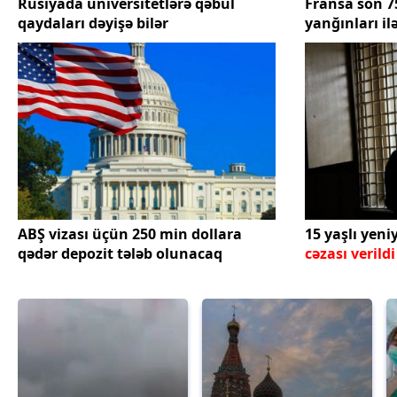
Rusiyada universitetlərə qəbul
Fransa son 75
qaydaları dəyişə bilər
yanğınları il
ABŞ vizası üçün 250 min dollara
15 yaşlı yen
qədər depozit tələb olunacaq
cəzası verildi