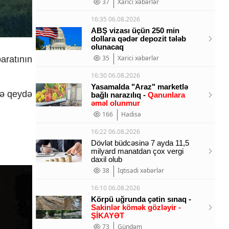
37
Xarici xəbərlər
16:35 06.08.2026
ABŞ vizası üçün 250 min
dollara qədər depozit tələb
olunacaq
35
Xarici xəbərlər
aratının
16:30 06.08.2026
Yasamalda "Araz" marketlə
bə qeydə
bağlı narazılıq -
Qanunlara
əməl olunmur
166
Hadisə
16:22 06.08.2026
Dövlət büdcəsinə 7 ayda 11,5
milyard manatdan çox vergi
daxil olub
38
İqtisadi xəbərlər
16:10 06.08.2026
Körpü uğrunda çətin sınaq -
Sakinlər kömək gözləyir -
ŞİKAYƏT
73
Gündəm