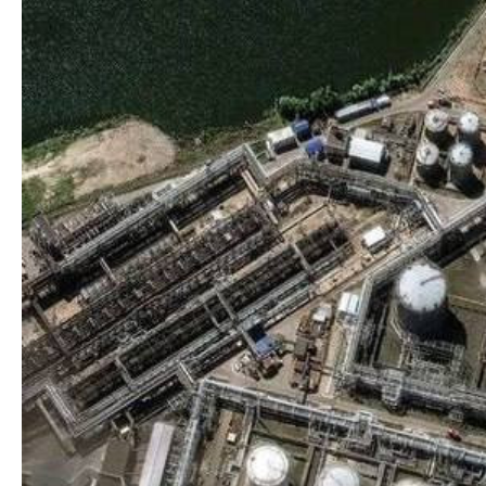
Texnologiya
Mətbuat-150
Əlaqə
Missiyamız