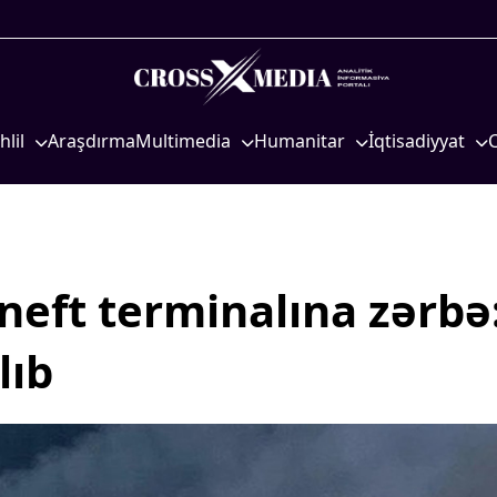
hlil
Araşdırma
Multimedia
Humanitar
İqtisadiyyat
iyasi
Foto
Elm və təhsil
İqtisadi xəbərlər
eosiyasi
Video
Mədəniyyət
Energetika
qtisadi
İnfoqrafika
Diaspor
Neft-qaz
osioloji
Podcast
Yüksəliş hekayəsi
Əmək və sosial si
neft terminalına zərbə
Mədəniyyətimizin Zəfəri
Kənd təsərrüfatı
lıb
Zəfər Diasporu
Hərbi sənaye
Səhiyyə
Telekommunikasiy
nəqliyyat
Ailə və uşaq
COP29
Turizm