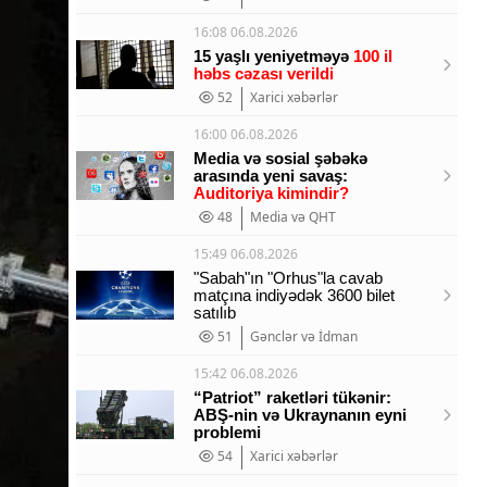
16:08 06.08.2026
15 yaşlı yeniyetməyə
100 il
həbs cəzası verildi
52
Xarici xəbərlər
16:00 06.08.2026
Media və sosial şəbəkə
arasında yeni savaş:
Auditoriya kimindir?
48
Media və QHT
15:49 06.08.2026
"Sabah"ın "Orhus"la cavab
matçına indiyədək 3600 bilet
satılıb
51
Gənclər və İdman
15:42 06.08.2026
“Patriot” raketləri tükənir:
ABŞ-nin və Ukraynanın eyni
problemi
54
Xarici xəbərlər