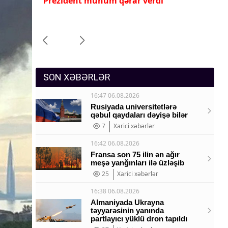
İlham Əliyev ona yüksək dövlət
Pr
Sosium
mükafatı verdi
ye
Mənəvi dəyərlər
Texnologiya
Mətbuat-150
SON XƏBƏRLƏR
16:47 06.08.2026
Rusiyada universitetlərə
qəbul qaydaları dəyişə bilər
7
Xarici xəbərlər
16:42 06.08.2026
Fransa son 75 ilin ən ağır
meşə yanğınları ilə üzləşib
25
Xarici xəbərlər
16:38 06.08.2026
Almaniyada Ukrayna
təyyarəsinin yanında
partlayıcı yüklü dron tapıldı