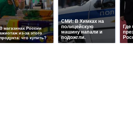
СМИ: В Химках на
полицейскую
Где
В магазинах России
машину напали и
пре
ажиотаж из-за этого
подожгли.
Рос
продукта: что купить?