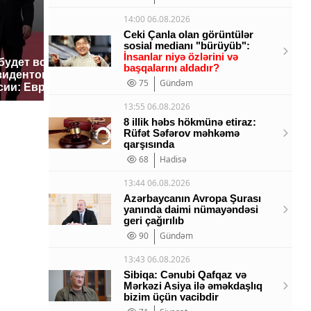
14:00 06.08.2026
Ceki Çanla olan görüntülər
sosial medianı "bürüyüb":
İnsanlar niyə özlərini və
 будет встреча
На Урале из казны
Как выгл
başqalarını aldadır?
зидентов США и
были украдены 18
крушение
75
Gündəm
сии: Европа?
миллионов рублей
Кавказе:
13:55 06.08.2026
8 illik həbs hökmünə etiraz:
Rüfət Səfərov məhkəmə
qarşısında
68
Hadisə
13:44 06.08.2026
Azərbaycanın Avropa Şurası
yanında daimi nümayəndəsi
geri çağırılıb
90
Gündəm
13:43 06.08.2026
Sibiqa: Cənubi Qafqaz və
Mərkəzi Asiya ilə əməkdaşlıq
bizim üçün vacibdir