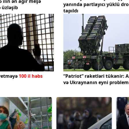
 ilin ən ağır meşə
yanında partlayıcı yüklü dr
ə üzləşib
tapıldı
iyetməyə
100 il həbs
“Patriot” raketləri tükənir: 
və Ukraynanın eyni problem