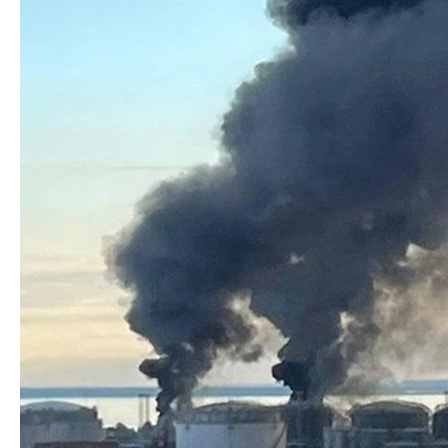
Azərbaycanın Avr
Siyasi
daimi nümayəndəsi
Geosiyasi
İqtisadi
Sosioloji
Araşdırma
Multimedia
Foto
Video
İnfoqrafika
Podcast
Humanitar
Elm və təhsil
Mədəniyyət
Diaspor
Yüksəliş hekayəsi
Mədəniyyətimizin Zəfəri
Zəfər Diasporu
Səhiyyə
Ailə və uşaq
Turizm