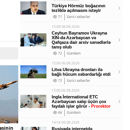
Türkiyə Hörmüz boğazının
tezliklə açılmasını istəyir
71
Xarici xəbərlər
15:08 06.08.2026
Ceyhun Bayramov Ukrayna
XİN-də Azərbaycan və
Qafqaza dair arxiv sənədlərlə
tanış olub
72
Gündəm
15:06 06.08.2026
Litva Ukrayna dronları ilə
bağlı hücum xəbərdarlığı etdi
72
Xarici xəbərlər
15:00 06.08.2026
Ingla İnternational ETC
Azərbaycan xalqı üçün çox
faydalı işlər görür -
Prorektor
66
Gündəm
14:54 06.08.2026
əsinin
Rusiyada internetdə