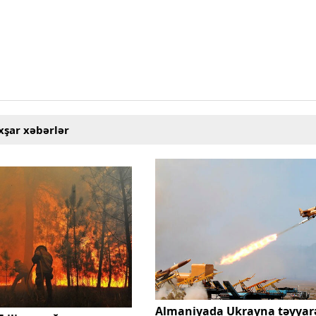
xşar xəbərlər
Almaniyada Ukrayna təyyar