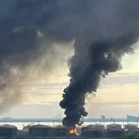
opa Şurası yanında
Prezident mühüm qərar verdi
 geri çağırılıb