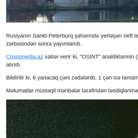
İqtisadiyyat
İqtisadi xəbərlər
Energetika
Neft-qaz
Əmək və sosial siyasət
Kənd təsərrüfatı
Rusiyanın Sankt-Peterburq şəhərində yerləşən neft te
Hərbi sənaye
zərbəsindən sonra yayımlanıb.
Telekommunikasiya və nəqliyyat
COP29
Crossmedia.az
xəbər verir ki, "OSINT" analitiklərin
Cəmiyyət
alınıb.
Crossmedia.az - 1 yaş
Siyasət
Bildirilir ki, 6 yanacaq çəni zədələnib, 1 çən isə tamam
Məhkəmə və hüquq
Ekologiya
Məlumatlar müstəqil mənbələr tərəfindən təsdiqlənmə
Zəfər - 5
Gənclər və İdman
Media və QHT
Hadisə
Sağlamlıq
Sosium
Mənəvi dəyərlər