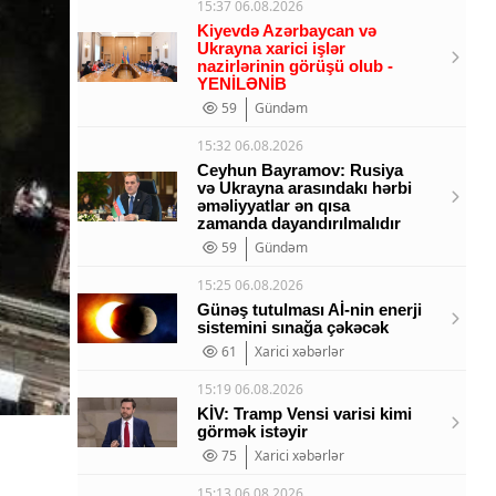
15:37 06.08.2026
Kiyevdə Azərbaycan və
Ukrayna xarici işlər
nazirlərinin görüşü olub -
YENİLƏNİB
59
Gündəm
15:32 06.08.2026
Ceyhun Bayramov: Rusiya
və Ukrayna arasındakı hərbi
əməliyyatlar ən qısa
zamanda dayandırılmalıdır
59
Gündəm
15:25 06.08.2026
Günəş tutulması Aİ-nin enerji
sistemini sınağa çəkəcək
61
Xarici xəbərlər
15:19 06.08.2026
KİV: Tramp Vensi varisi kimi
görmək istəyir
75
Xarici xəbərlər
15:13 06.08.2026