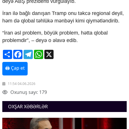
deyə ABŞ prezidenti vurğulayıb.
Mədəniyyətimizin Zəfəri
Zəfər Diasporu
İran
ilə bağlı danışan Tramp onu təkcə regional deyil,
Səhiyyə
həm də qlobal təhlükə mənbəyi kimi qiymətləndirib.
Ailə və uşaq
Turizm
“İran əsl problem, böyük problem, hətta qlobal
İqtisadiyyat
problemdir”, – deyə o əlavə edib.
İqtisadi xəbərlər
Share
Facebook
Telegram
WhatsApp
X
Energetika
Neft-qaz
🖨 Çap et
Əmək və sosial siyasət
Kənd təsərrüfatı
Hərbi sənaye
11:54 04.06.2026
Telekommunikasiya və nəqliyyat
Oxunuş sayı: 179
COP29
Cəmiyyət
OXŞAR XƏBƏRLƏR
Crossmedia.az - 1 yaş
Siyasət
Məhkəmə və hüquq