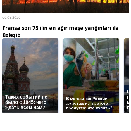
06.08.2026
Fransa son 75 ilin ən ağır meşə yanğınları ilə
üzləşib
С
Таких событий не
п
В магазинах России
было с 1945: чего
м
ажиотаж из-за этого
ждать всем нам?
п
продукта: что купить?