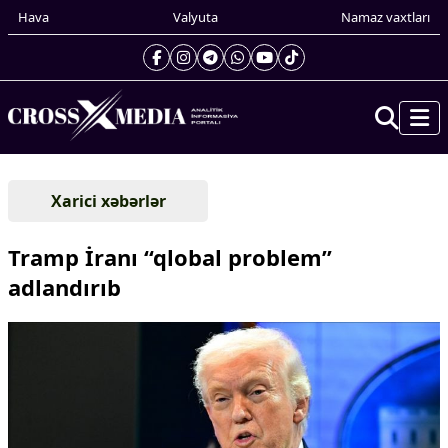
Hava
Valyuta
Namaz vaxtları
Prezidentin gündəliyi
Xarici xəbərlər
Gündəm
Dünya
Tramp İranı “qlobal problem”
Xarici xəbərlər
adlandırıb
Cənubi Qafqaz
Türk Dünyası
Yaxın Şərq
Avropa
Amerika
Asiya
Afrika