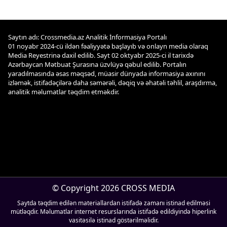
Saytın adı: Crossmedia.az Analitik İnformasiya Portalı
01 noyabr 2024-cü ildən fəaliyyətə başlayıb və onlayn media olaraq
Media Reyestrinə daxil edilib. Sayt 02 oktyabr 2025-ci il tarixdə
Azərbaycan Mətbuat Şurasına üzvlüyə qəbul edilib. Portalın
yaradılmasında əsas məqsəd, müasir dünyada informasiya axınını
izləmək, istifadəçilərə daha səmərəli, dəqiq və əhatəli təhlil, araşdırma,
analitik məlumatlar təqdim etməkdir.
© Copyright 2026 CROSS MEDIA
Saytda təqdim edilən materiallardan istifadə zamanı istinad edilməsi
mütləqdir. Məlumatlar internet resurslarında istifadə edildiyində hiperlink
vasitəsilə istinad göstərilməlidir.