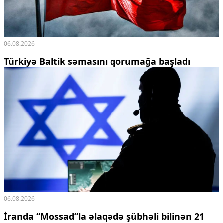
06.08.2026
Türkiyə Baltik səmasını qorumağa başladı
06.08.2026
İranda “Mossad”la əlaqədə şübhəli bilinən 21