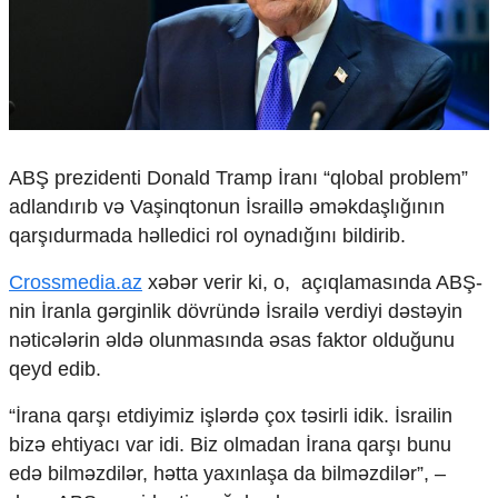
Çarpaz baxış
Təhlil
Siyasi
Geosiyasi
İqtisadi
Sosioloji
ABŞ prezidenti
Donald Tramp
İranı “qlobal problem”
Araşdırma
adlandırıb və Vaşinqtonun İsraillə əməkdaşlığının
Multimedia
qarşıdurmada həlledici rol oynadığını bildirib.
Foto
Crossmedia.az
xəbər verir ki, o, açıqlamasında ABŞ-
Video
İnfoqrafika
nin İranla gərginlik dövründə İsrailə verdiyi dəstəyin
Podcast
nəticələrin əldə olunmasında əsas faktor olduğunu
qeyd edib.
Humanitar
Elm və təhsil
“İrana qarşı etdiyimiz işlərdə çox təsirli idik. İsrailin
Mədəniyyət
bizə ehtiyacı var idi. Biz olmadan İrana qarşı bunu
Diaspor
edə bilməzdilər, hətta yaxınlaşa da bilməzdilər”, –
Yüksəliş hekayəsi