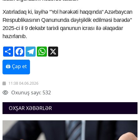
Xatırladaq ki, layihə "Yol hərəkəti haqqında" Azərbaycan
Respublikasının Qanununda dəyişiklik edilməsi barədə"
2025-ci il 9 dekabr tarixli qanunun icrası ilə əlaqədar
hazırlanıb.
Share
Facebook
Telegram
WhatsApp
X
🖨 Çap et
11:38 04.06.2026
Oxunuş sayı: 532
OXŞAR XƏBƏRLƏR