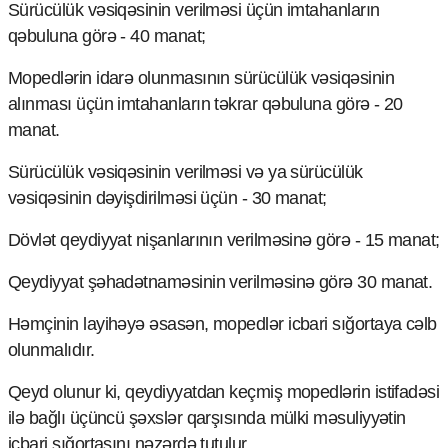
Sürücülük vəsiqəsinin verilməsi üçün imtahanların
Ekologiya
qəbuluna görə - 40 manat;
Zəfər - 5
Gənclər və İdman
Mopedlərin idarə olunmasının sürücülük vəsiqəsinin
Media və QHT
alınması üçün imtahanların təkrar qəbuluna görə - 20
Hadisə
manat.
Sağlamlıq
Sosium
Sürücülük vəsiqəsinin verilməsi və ya sürücülük
Mənəvi dəyərlər
Texnologiya
vəsiqəsinin dəyişdirilməsi üçün - 30 manat;
Mətbuat-150
Dövlət qeydiyyat nişanlarının verilməsinə görə - 15 manat;
Əlaqə
Qeydiyyat şəhadətnaməsinin verilməsinə görə 30 manat.
Missiyamız
Həmçinin layihəyə əsasən, mopedlər icbari sığortaya cəlb
olunmalıdır.
Qeyd olunur ki, qeydiyyatdan keçmiş mopedlərin istifadəsi
ilə bağlı üçüncü şəxslər qarşısında mülki məsuliyyətin
icbari sığortasını nəzərdə tutulur.