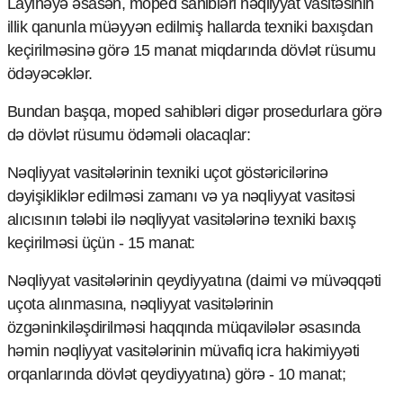
Layihəyə əsasən, moped sahibləri nəqliyyat vasitəsinin
Mədəniyyətimizin Zəfəri
illik qanunla müəyyən edilmiş hallarda texniki baxışdan
Zəfər Diasporu
keçirilməsinə görə 15 manat miqdarında dövlət rüsumu
Səhiyyə
Ailə və uşaq
ödəyəcəklər.
Turizm
Bundan başqa, moped sahibləri digər prosedurlara görə
İqtisadiyyat
də dövlət rüsumu ödəməli olacaqlar:
İqtisadi xəbərlər
Nəqliyyat vasitələrinin texniki uçot göstəricilərinə
Energetika
dəyişikliklər edilməsi zamanı və ya nəqliyyat vasitəsi
Neft-qaz
Əmək və sosial siyasət
alıcısının tələbi ilə nəqliyyat vasitələrinə texniki baxış
Kənd təsərrüfatı
keçirilməsi üçün - 15 manat:
Hərbi sənaye
Telekommunikasiya və nəqliyyat
Nəqliyyat vasitələrinin qeydiyyatına (daimi və müvəqqəti
COP29
uçota alınmasına, nəqliyyat vasitələrinin
özgəninkiləşdirilməsi haqqında müqavilələr əsasında
Cəmiyyət
həmin nəqliyyat vasitələrinin müvafiq icra hakimiyyəti
Crossmedia.az - 1 yaş
orqanlarında dövlət qeydiyyatına) görə - 10 manat;
Siyasət
Məhkəmə və hüquq