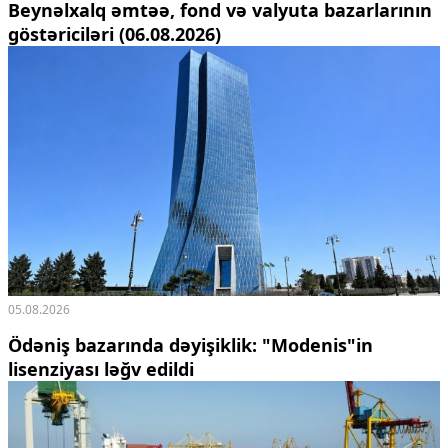
Beynəlxalq əmtəə, fond və valyuta bazarlarının
göstəriciləri (06.08.2026)
05.08.2026
Ödəniş bazarında dəyişiklik: "Modenis"in
lisenziyası ləğv edildi