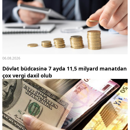
06.08.2026
Dövlət büdcəsinə 7 ayda 11,5 milyard manatdan
çox vergi daxil olub