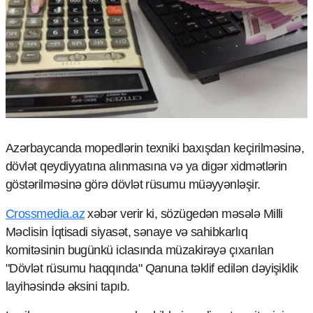
Çarpaz baxış
Təhlil
Siyasi
Geosiyasi
İqtisadi
Sosioloji
Araşdırma
Multimedia
Azərbaycanda mopedlərin texniki baxışdan keçirilməsinə,
Foto
dövlət qeydiyyatına alınmasına və ya digər xidmətlərin
Video
göstərilməsinə görə dövlət rüsumu müəyyənləşir.
İnfoqrafika
Podcast
Crossmedia.az
xəbər verir ki, sözügedən məsələ Milli
Məclisin İqtisadi siyasət, sənaye və sahibkarlıq
Humanitar
komitəsinin bugünkü iclasında müzakirəyə çıxarılan
Elm və təhsil
"Dövlət rüsumu haqqında" Qanuna təklif edilən dəyişiklik
Mədəniyyət
layihəsində əksini tapıb.
Diaspor
Yüksəliş hekayəsi