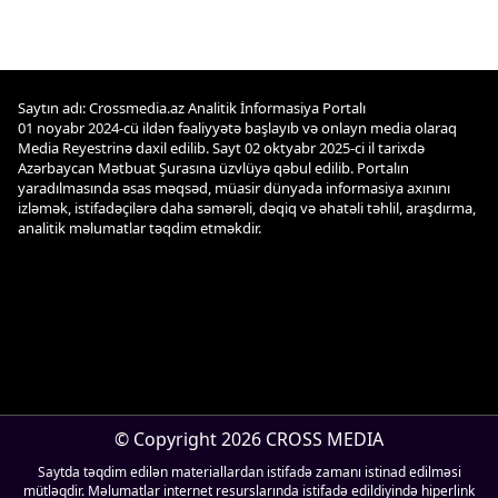
Saytın adı: Crossmedia.az Analitik İnformasiya Portalı
01 noyabr 2024-cü ildən fəaliyyətə başlayıb və onlayn media olaraq
Media Reyestrinə daxil edilib. Sayt 02 oktyabr 2025-ci il tarixdə
Azərbaycan Mətbuat Şurasına üzvlüyə qəbul edilib. Portalın
yaradılmasında əsas məqsəd, müasir dünyada informasiya axınını
izləmək, istifadəçilərə daha səmərəli, dəqiq və əhatəli təhlil, araşdırma,
analitik məlumatlar təqdim etməkdir.
© Copyright 2026 CROSS MEDIA
Saytda təqdim edilən materiallardan istifadə zamanı istinad edilməsi
mütləqdir. Məlumatlar internet resurslarında istifadə edildiyində hiperlink