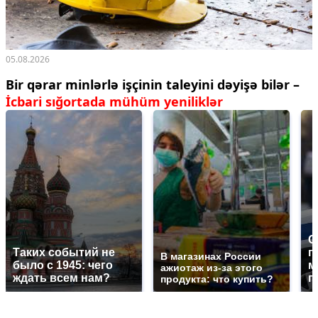
05.08.2026
Bir qərar minlərlə işçinin taleyini dəyişə bilər –
İcbari sığortada mühüm yeniliklər
С
Таких событий не
п
В магазинах России
было с 1945: чего
м
ажиотаж из-за этого
ждать всем нам?
п
продукта: что купить?