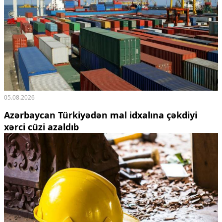
05.08.2026
Azərbaycan Türkiyədən mal idxalına çəkdiyi
xərci cüzi azaldıb