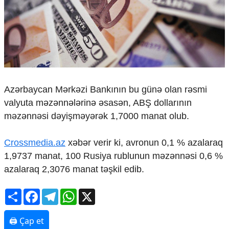
Çarpaz baxış
Təhlil
Siyasi
Geosiyasi
İqtisadi
Sosioloji
Araşdırma
Azərbaycan Mərkəzi Bankının bu günə olan rəsmi
Multimedia
valyuta məzənnələrinə əsasən, ABŞ dollarının
məzənnəsi dəyişməyərək 1,7000 manat olub.
Foto
Video
İnfoqrafika
Crossmedia.az
xəbər verir ki, avronun 0,1 % azalaraq
Podcast
1,9737 manat, 100 Rusiya rublunun məzənnəsi 0,6 %
azalaraq 2,3076 manat təşkil edib.
Humanitar
Elm və təhsil
Share
Facebook
Telegram
WhatsApp
X
Mədəniyyət
Diaspor
🖨 Çap et
Yüksəliş hekayəsi