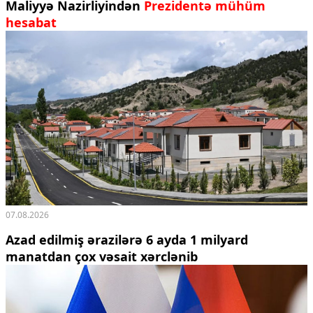
Maliyyə Nazirliyindən
Prezidentə mühüm
Ekologiya
hesabat
Zəfər - 5
Gənclər və İdman
Media və QHT
Hadisə
Sağlamlıq
Sosium
Mənəvi dəyərlər
Texnologiya
Mətbuat-150
Əlaqə
Missiyamız
07.08.2026
Azad edilmiş ərazilərə 6 ayda 1 milyard
manatdan çox vəsait xərclənib