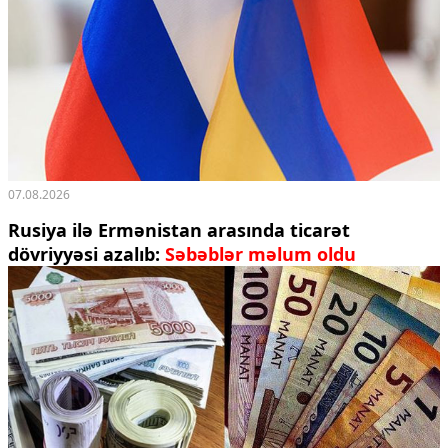
07.08.2026
Rusiya ilə Ermənistan arasında ticarət
dövriyyəsi azalıb:
Səbəblər məlum oldu