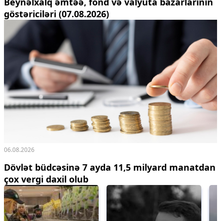
Beynəlxalq əmtəə, fond və valyuta bazarlarının
göstəriciləri (07.08.2026)
06.08.2026
Dövlət büdcəsinə 7 ayda 11,5 milyard manatdan
çox vergi daxil olub