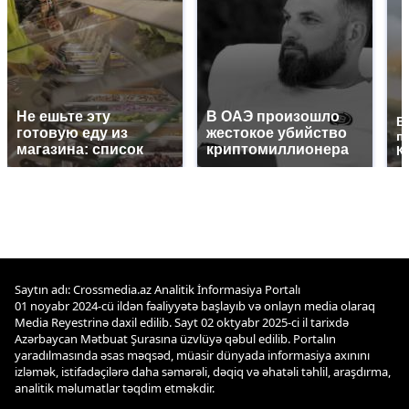
Не ешьте эту
В ОАЭ произошло
В
готовую еду из
жестокое убийство
п
магазина: список
криптомиллионера
К
Saytın adı: Crossmedia.az Analitik İnformasiya Portalı
01 noyabr 2024-cü ildən fəaliyyətə başlayıb və onlayn media olaraq
Media Reyestrinə daxil edilib. Sayt 02 oktyabr 2025-ci il tarixdə
Azərbaycan Mətbuat Şurasına üzvlüyə qəbul edilib. Portalın
yaradılmasında əsas məqsəd, müasir dünyada informasiya axınını
izləmək, istifadəçilərə daha səmərəli, dəqiq və əhatəli təhlil, araşdırma,
analitik məlumatlar təqdim etməkdir.