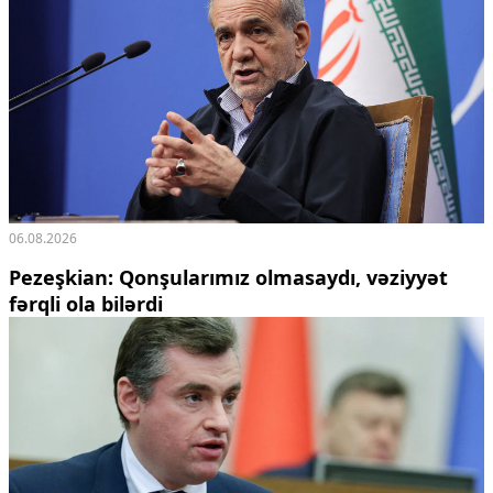
06.08.2026
Pezeşkian: Qonşularımız olmasaydı, vəziyyət
fərqli ola bilərdi