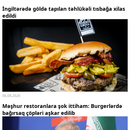
İngiltərədə göldə tapılan təhlükəli tısbağa xilas
edildi
06.08.2026
Məşhur restoranlara şok ittiham: Burgerlərdə
bağırsaq çöpləri aşkar edilib