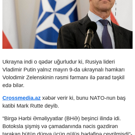
Çarpaz baxış
Təhlil
Siyasi
Geosiyasi
İqtisadi
Sosioloji
Araşdırma
Multimedia
Ukrayna indi o qədər uğurludur ki, Rusiya lideri
Vladimir Putin yalnız mayın 9-da ukraynalı həmkarı
Foto
Video
Volodimir Zelenskinin rəsmi fərmanı ilə parad təşkil
İnfoqrafika
edə bilər.
Podcast
Crossmedia.az
xəbər verir ki, bunu NATO-nun baş
Humanitar
katibi Mark Rutte deyib.
Elm və təhsil
"Birgə Hərbi Əməliyyatlar (BHƏ) beşinci ilində idi.
Mədəniyyət
Diaspor
Botoksla şişmiş və çamadanında nəcis gəzdirən
Yüksəliş hekayəsi
tarakan bütün dünya üçün gülüş hədəfinə çevrilmişdi"-