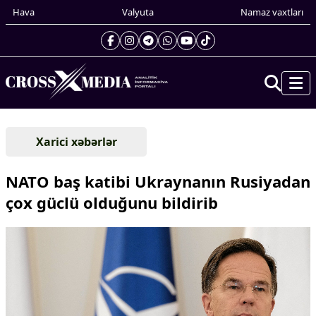
Hava
Valyuta
Namaz vaxtları
Prezidentin gündəliyi
Xarici xəbərlər
Gündəm
Dünya
NATO baş katibi Ukraynanın Rusiyadan
Xarici xəbərlər
çox güclü olduğunu bildirib
Cənubi Qafqaz
Türk Dünyası
Yaxın Şərq
Avropa
Amerika
Asiya
Afrika