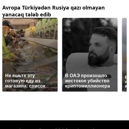
Avropa Türkiyədən Rusiya qazı olmayan
yanacaq tələb edib
Не ешьте эту
В ОАЭ произошло
В
готовую еду из
жестокое убийство
п
магазина: список
криптомиллионера
К