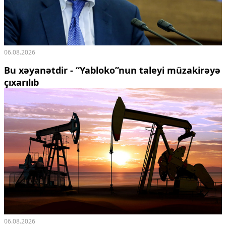
06.08.2026
Bu xəyanətdir - “Yabloko”nun taleyi müzakirəyə
çıxarılıb
06.08.2026