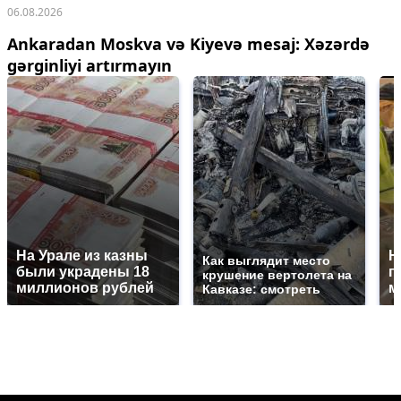
06.08.2026
Ankaradan Moskva və Kiyevə mesaj: Xəzərdə
gərginliyi artırmayın
На Урале из казны
Н
Как выглядит место
были украдены 18
г
крушение вертолета на
миллионов рублей
м
Кавказе: смотреть