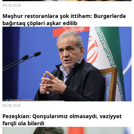
06.08.2026
Məşhur restoranlara şok ittiham: Burgerlərdə
bağırsaq çöpləri aşkar edilib
06.08.2026
Pezeşkian: Qonşularımız olmasaydı, vəziyyət
fərqli ola bilərdi