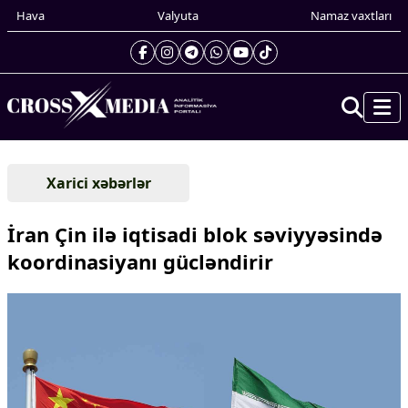
Hava
Valyuta
Namaz vaxtları
Prezidentin gündəliyi
Xarici xəbərlər
Gündəm
Dünya
İran Çin ilə iqtisadi blok səviyyəsində
Xarici xəbərlər
koordinasiyanı gücləndirir
Cənubi Qafqaz
Türk Dünyası
Yaxın Şərq
Avropa
Amerika
Asiya
Afrika