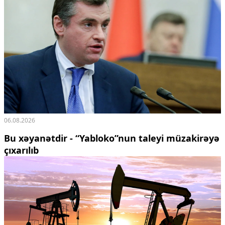
06.08.2026
Bu xəyanətdir - “Yabloko”nun taleyi müzakirəyə
çıxarılıb