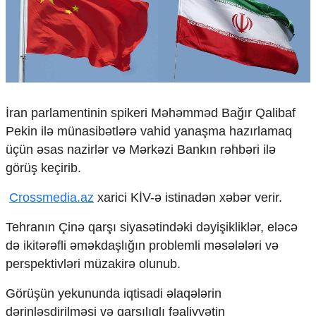
Çarpaz baxış
Təhlil
Siyasi
Geosiyasi
İqtisadi
Sosioloji
İran parlamentinin spikeri Məhəmməd Bağır Qalibaf
Araşdırma
Pekin ilə münasibətlərə vahid yanaşma hazırlamaq
Multimedia
üçün əsas nazirlər və Mərkəzi Bankın rəhbəri ilə
Foto
görüş keçirib.
Video
İnfoqrafika
Crossmedia.az
xarici KİV-ə istinadən xəbər verir.
Podcast
Tehranın Çinə qarşı siyasətindəki dəyişikliklər, eləcə
Humanitar
də ikitərəfli əməkdaşlığın problemli məsələləri və
Elm və təhsil
perspektivləri müzakirə olunub.
Mədəniyyət
Görüşün yekununda iqtisadi əlaqələrin
Diaspor
Yüksəliş hekayəsi
dərinləşdirilməsi və qarşılıqlı fəaliyyətin