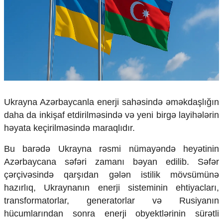
Çarpaz baxış
Təhlil
Siyasi
Geosiyasi
İqtisadi
Sosioloji
Araşdırma
Multimedia
Ukrayna Azərbaycanla enerji sahəsində əməkdaşlığın
daha da inkişaf etdirilməsində və yeni birgə layihələrin
Foto
Video
həyata keçirilməsində maraqlıdır.
İnfoqrafika
Podcast
​Bu barədə Ukrayna rəsmi nümayəndə heyətinin
Azərbaycana səfəri zamanı bəyan edilib. Səfər
Humanitar
çərçivəsində qarşıdan gələn istilik mövsümünə
Elm və təhsil
hazırlıq, Ukraynanın enerji sisteminin ehtiyacları,
Mədəniyyət
transformatorlar, generatorlar və Rusiyanın
Diaspor
hücumlarından sonra enerji obyektlərinin sürətli
Yüksəliş hekayəsi