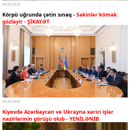
06.08.2026
Körpü uğrunda çətin sınaq -
Sakinlər kömək
gözləyir - ŞİKAYƏT
06.08.2026
Kiyevdə Azərbaycan və Ukrayna xarici işlər
nazirlərinin görüşü olub - YENİLƏNİB