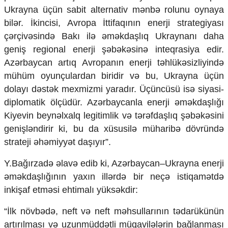
Ukrayna üçün sabit alternativ mənbə rolunu oynaya
bilər. İkincisi, Avropa İttifaqının enerji strategiyası
çərçivəsində Bakı ilə əməkdaşlıq Ukraynanı daha
geniş regional enerji şəbəkəsinə inteqrasiya edir.
Azərbaycan artıq Avropanın enerji təhlükəsizliyində
mühüm oyunçulardan biridir və bu, Ukrayna üçün
dolayı dəstək mexmizmi yaradır. Üçüncüsü isə siyasi-
diplomatik ölçüdür. Azərbaycanla enerji əməkdaşlığı
Kiyevin beynəlxalq legitimlik və tərəfdaşlıq şəbəkəsini
genişləndirir ki, bu da xüsusilə müharibə dövründə
strateji əhəmiyyət daşıyır”.
​Y.Bağırzadə əlavə edib ki, Azərbaycan–Ukrayna enerji
əməkdaşlığının yaxın illərdə bir neçə istiqamətdə
inkişaf etməsi ehtimalı yüksəkdir:
​“İlk növbədə, neft və neft məhsullarının tədarükünün
artırılması və uzunmüddətli müqavilələrin bağlanması