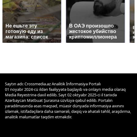
Не ешьте эту
В ОАЭ произошло
В
готовую еду из
жестокое убийство
п
магазина: список
криптомиллионера
К
Saytın adı: Crossmedia.az Analitik İnformasiya Portalı
01 noyabr 2024-cü ildən fəaliyyətə başlayıb və onlayn media olaraq
Media Reyestrinə daxil edilib. Sayt 02 oktyabr 2025-ci il tarixdə
Azərbaycan Mətbuat Şurasına üzvlüyə qəbul edilib. Portalın
yaradılmasında əsas məqsəd, müasir dünyada informasiya axınını
izləmək, istifadəçilərə daha səmərəli, dəqiq və əhatəli təhlil, araşdırma,
analitik məlumatlar təqdim etməkdir.