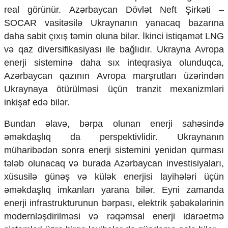
real görünür. Azərbaycan Dövlət Neft Şirkəti –
SOCAR vasitəsilə Ukraynanın yanacaq bazarına
daha sabit çıxış təmin oluna bilər. İkinci istiqamət LNG
və qaz diversifikasiyası ile bağlıdır. Ukrayna Avropa
enerji sisteminə daha sıx inteqrasiya olunduqca,
Azərbaycan qazının Avropa marşrutları üzərindən
Ukraynaya ötürülməsi üçün tranzit mexanizmləri
inkişaf edə bilər.
​Bundan əlavə, bərpa olunan enerji sahəsində
əməkdaşlıq da perspektivlidir. Ukraynanın
müharibədən sonra enerji sistemini yenidən qurması
tələb olunacaq və burada Azərbaycan investisiyaları,
xüsusilə günəş və külək enerjisi layihələri üçün
əməkdaşlıq imkanları yarana bilər. Eyni zamanda
enerji infrastrukturunun bərpası, elektrik şəbəkələrinin
modernləşdirilməsi və rəqəmsal enerji idarəetmə