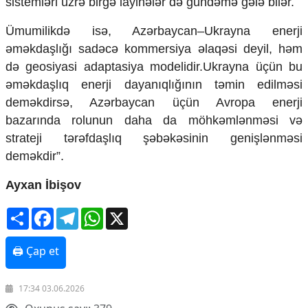
sistemləri üzrə birgə layihələr də gündəmə gələ bilər.
​Ümumilikdə isə, Azərbaycan–Ukrayna enerji
əməkdaşlığı sadəcə kommersiya əlaqəsi deyil, həm
də geosiyasi adaptasiya modelidir.Ukrayna üçün bu
əməkdaşlıq enerji dayanıqlığının təmin edilməsi
deməkdirsə, Azərbaycan üçün Avropa enerji
bazarında rolunun daha da möhkəmlənməsi və
strateji tərəfdaşlıq şəbəkəsinin genişlənməsi
deməkdir”.
Ayxan İbişov
Share
Facebook
Telegram
WhatsApp
X
🖨 Çap et
17:34 03.06.2026