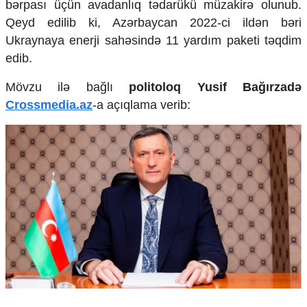
bərpası üçün avadanlıq tədarükü müzakirə olunub.
Mədəniyyətimizin Zəfəri
Qeyd edilib ki, Azərbaycan 2022-ci ildən bəri
Zəfər Diasporu
Səhiyyə
Ukraynaya enerji sahəsində 11 yardım paketi təqdim
Ailə və uşaq
edib.
Turizm
​Mövzu ilə bağlı
politoloq Yusif Bağırzadə
İqtisadiyyat
Crossmedia.az
-a açıqlama verib:
İqtisadi xəbərlər
Energetika
Neft-qaz
Əmək və sosial siyasət
Kənd təsərrüfatı
Hərbi sənaye
Telekommunikasiya və nəqliyyat
COP29
Cəmiyyət
Crossmedia.az - 1 yaş
Siyasət
Məhkəmə və hüquq