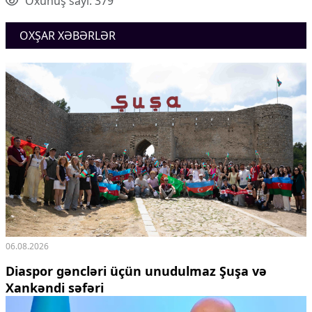
Oxunuş sayı: 379
OXŞAR XƏBƏRLƏR
06.08.2026
Diaspor gəncləri üçün unudulmaz Şuşa və
Xankəndi səfəri