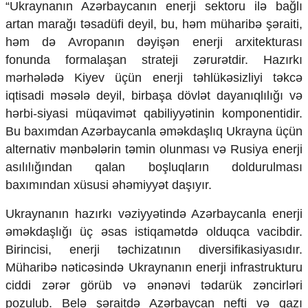
​“Ukraynanın Azərbaycanın enerji sektoru ilə bağlı
Ekologiya
artan marağı təsadüfi deyil, bu, həm müharibə şəraiti,
Zəfər - 5
həm də Avropanın dəyişən enerji arxitekturası
Gənclər və İdman
Media və QHT
fonunda formalaşan strateji zərurətdir. Hazırkı
Hadisə
mərhələdə Kiyev üçün enerji təhlükəsizliyi təkcə
Sağlamlıq
iqtisadi məsələ deyil, birbaşa dövlət dayanıqlılığı və
Sosium
hərbi-siyasi müqavimət qabiliyyətinin komponentidir.
Mənəvi dəyərlər
Bu baxımdan Azərbaycanla əməkdaşlıq Ukrayna üçün
Texnologiya
alternativ mənbələrin təmin olunması və Rusiya enerji
Mətbuat-150
asılılığından qalan boşluqların doldurulması
Əlaqə
baxımından xüsusi əhəmiyyət daşıyır.
Missiyamız
​Ukraynanın hazırkı vəziyyətində Azərbaycanla enerji
əməkdaşlığı üç əsas istiqamətdə olduqca vacibdir.
Birincisi, enerji təchizatının diversifikasiyasıdır.
Müharibə nəticəsində Ukraynanın enerji infrastrukturu
ciddi zərər görüb və ənənəvi tədarük zəncirləri
pozulub. Belə şəraitdə Azərbaycan nefti və qazı