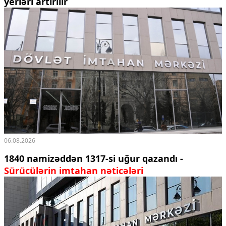
yerləri artırılır
06.08.2026
1840 namizəddən 1317-si uğur qazandı -
Sürücülərin imtahan nəticələri