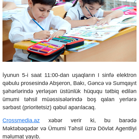
Çarpaz baxış
Təhlil
Siyasi
Geosiyasi
İqtisadi
Sosioloji
Araşdırma
Multimedia
Foto
İyunun 5-i saat 11:00-dan uşaqların I sinfə elektron
Video
qəbulu prosesində Abşeron, Bakı, Gəncə və Sumqayıt
İnfoqrafika
şəhərlərində yerləşən üstünlük hüququ tətbiq edilən
Podcast
ümumi təhsil müəssisələrində boş qalan yerlərə
Humanitar
sərbəst (prioritetsiz) qəbul aparılacaq.
Elm və təhsil
Crossmedia.az
xəbər verir ki, bu barədə
Mədəniyyət
Məktəbəqədər və Ümumi Təhsil üzrə Dövlət Agentliyi
Diaspor
Yüksəliş hekayəsi
məlumat yayıb.