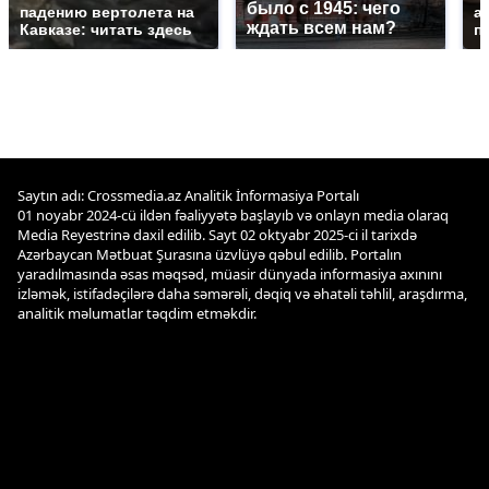
было с 1945: чего
падению вертолета на
а
ждать всем нам?
Кавказе: читать здесь
п
Saytın adı: Crossmedia.az Analitik İnformasiya Portalı
01 noyabr 2024-cü ildən fəaliyyətə başlayıb və onlayn media olaraq
Media Reyestrinə daxil edilib. Sayt 02 oktyabr 2025-ci il tarixdə
Azərbaycan Mətbuat Şurasına üzvlüyə qəbul edilib. Portalın
yaradılmasında əsas məqsəd, müasir dünyada informasiya axınını
izləmək, istifadəçilərə daha səmərəli, dəqiq və əhatəli təhlil, araşdırma,
analitik məlumatlar təqdim etməkdir.