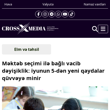
Hava
Valyuta
Namaz vaxtları
Prezidentin gündəliyi
Elm və təhsil
Gündəm
Dünya
Məktəb seçimi ilə bağlı vacib
Xarici xəbərlər
dəyişiklik: iyunun 5-dən yeni qaydalar
Cənubi Qafqaz
qüvvəyə minir
Türk Dünyası
Yaxın Şərq
Avropa
Amerika
Asiya
Afrika