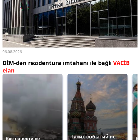
06.08.2026
DİM-dən rezidentura imtahanı ilə bağlı
VACİB
elan
Таких событий не
Все новости по
В