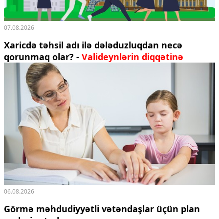
07.08.2026
Xaricdə təhsil adı ilə dələduzluqdan necə
qorunmaq olar? -
Valideynlərin diqqətinə
06.08.2026
Görmə məhdudiyyətli vətəndaşlar üçün plan