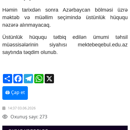
Mədəniyyətimizin Zəfəri
Həmin tarixdən sonra Azərbaycan bölməsi üzrə
Zəfər Diasporu
Səhiyyə
məktəb və müəllim seçimində üstünlük hüququ
Ailə və uşaq
nəzərə alınmayacaq.
Turizm
Üstünlük hüququ tətbiq edilən ümumi təhsil
İqtisadiyyat
müəssisələrinin siyahısı mektebeqebul.edu.az
İqtisadi xəbərlər
saytında təqdim olunub.
Energetika
Neft-qaz
Əmək və sosial siyasət
Share
Facebook
Telegram
WhatsApp
X
Kənd təsərrüfatı
Hərbi sənaye
Telekommunikasiya və nəqliyyat
🖨 Çap et
COP29
Cəmiyyət
14:37 03.06.2026
Oxunuş sayı: 273
Crossmedia.az - 1 yaş
Siyasət
Məhkəmə və hüquq