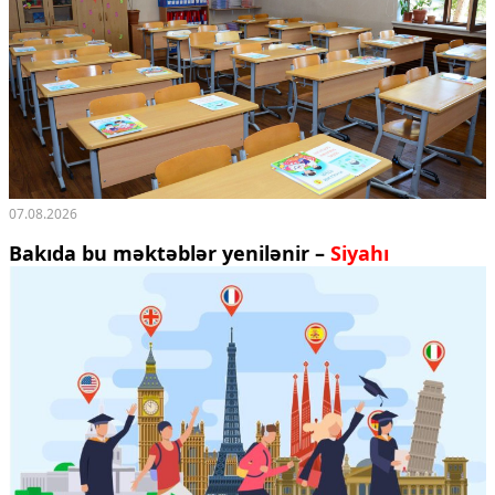
07.08.2026
Bakıda bu məktəblər yenilənir –
Siyahı