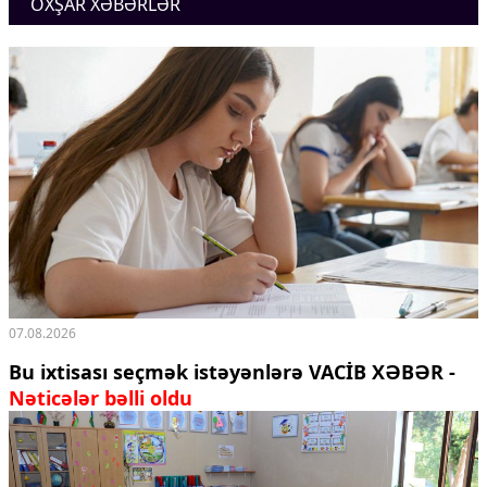
OXŞAR XƏBƏRLƏR
Ekologiya
Zəfər - 5
Gənclər və İdman
Media və QHT
Hadisə
Sağlamlıq
Sosium
Mənəvi dəyərlər
Texnologiya
Mətbuat-150
Əlaqə
Missiyamız
07.08.2026
Bu ixtisası seçmək istəyənlərə VACİB XƏBƏR -
Nəticələr bəlli oldu