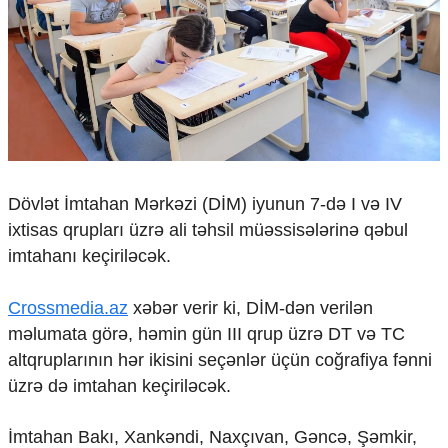
Çarpaz baxış
Təhlil
Siyasi
Geosiyasi
İqtisadi
Sosioloji
Araşdırma
Multimedia
Dövlət İmtahan Mərkəzi (DİM) iyunun 7-də I və IV
ixtisas qrupları üzrə ali təhsil müəssisələrinə qəbul
Foto
Video
imtahanı keçiriləcək.
İnfoqrafika
Podcast
Crossmedia.az
xəbər verir ki, DİM-dən verilən
məlumata görə, həmin gün III qrup üzrə DT və TC
Humanitar
altqruplarının hər ikisini seçənlər üçün coğrafiya fənni
Elm və təhsil
üzrə də imtahan keçiriləcək.
Mədəniyyət
Diaspor
İmtahan Bakı, Xankəndi, Naxçıvan, Gəncə, Şəmkir,
Yüksəliş hekayəsi