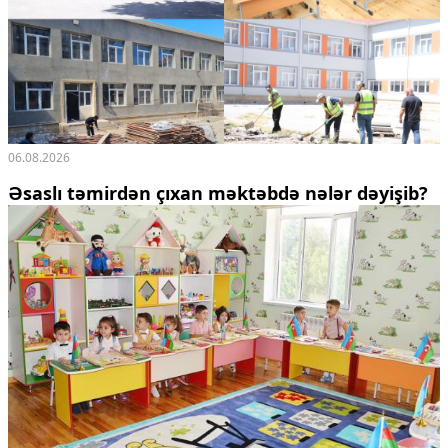
06.08.2026
Əsaslı təmirdən çıxan məktəbdə nələr dəyişib?