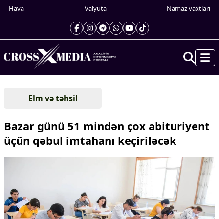
Hava
Valyuta
Namaz vaxtları
Prezidentin gündəliyi
Elm və təhsil
Gündəm
Dünya
Bazar günü 51 mindən çox abituriyent
Xarici xəbərlər
üçün qəbul imtahanı keçiriləcək
Cənubi Qafqaz
Türk Dünyası
Yaxın Şərq
Avropa
Amerika
Asiya
Afrika