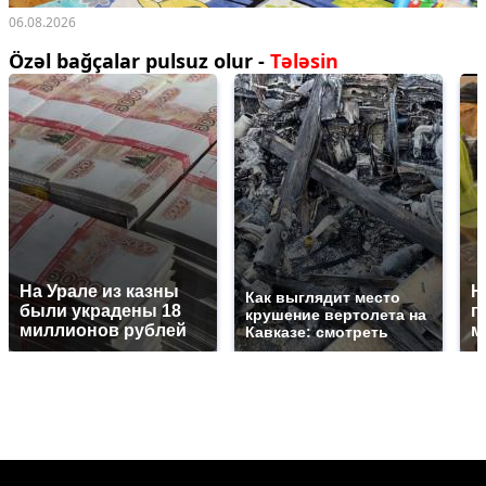
06.08.2026
Özəl bağçalar pulsuz olur -
Tələsin
На Урале из казны
Н
Как выглядит место
были украдены 18
г
крушение вертолета на
миллионов рублей
м
Кавказе: смотреть