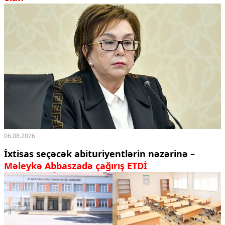
06.08.2026
İxtisas seçəcək abituriyentlərin nəzərinə –
Məleykə Abbaszadə çağırış ETDİ