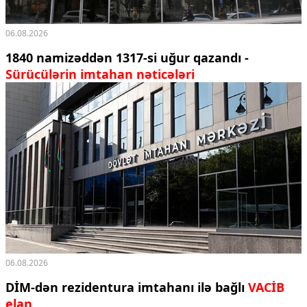
06.08.2026
1840 namizəddən 1317-si uğur qazandı -
Sürücülərin imtahan nəticələri
06.08.2026
DİM-dən rezidentura imtahanı ilə bağlı
VACİB
elan