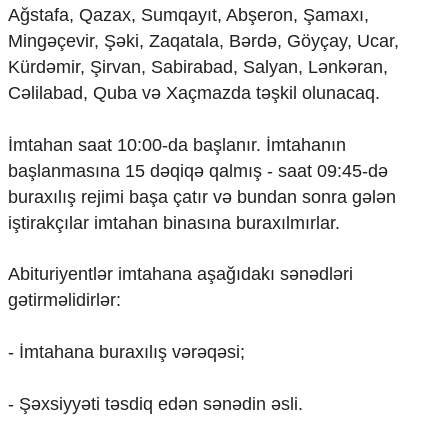
Mədəniyyətimizin Zəfəri
Ağstafa, Qazax, Sumqayıt, Abşeron, Şamaxı,
Zəfər Diasporu
Mingəçevir, Şəki, Zaqatala, Bərdə, Göyçay, Ucar,
Səhiyyə
Kürdəmir, Şirvan, Sabirabad, Salyan, Lənkəran,
Ailə və uşaq
Cəlilabad, Quba və Xaçmazda təşkil olunacaq.
Turizm
İqtisadiyyat
İmtahan saat 10:00-da başlanır. İmtahanın
başlanmasına 15 dəqiqə qalmış - saat 09:45-də
İqtisadi xəbərlər
Energetika
buraxılış rejimi başa çatır və bundan sonra gələn
Neft-qaz
iştirakçılar imtahan binasına buraxılmırlar.
Əmək və sosial siyasət
Kənd təsərrüfatı
Abituriyentlər imtahana aşağıdakı sənədləri
Hərbi sənaye
gətirməlidirlər:
Telekommunikasiya və nəqliyyat
COP29
- İmtahana buraxılış vərəqəsi;
Cəmiyyət
Crossmedia.az - 1 yaş
- Şəxsiyyəti təsdiq edən sənədin əsli.
Siyasət
Məhkəmə və hüquq