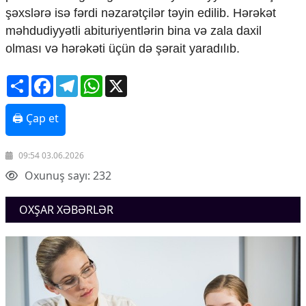
şəxslərə isə fərdi nəzarətçilər təyin edilib. Hərəkət
məhdudiyyətli abituriyentlərin bina və zala daxil
olması və hərəkəti üçün də şərait yaradılıb.
Share
Facebook
Telegram
WhatsApp
X
🖨 Çap et
09:54 03.06.2026
Oxunuş sayı: 232
OXŞAR XƏBƏRLƏR