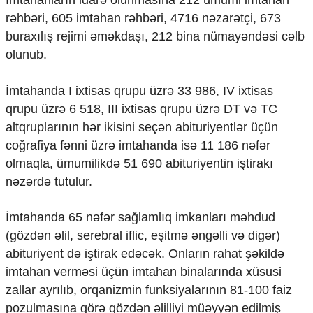
rəhbəri, 605 imtahan rəhbəri, 4716 nəzarətçi, 673
buraxılış rejimi əməkdaşı, 212 bina nümayəndəsi cəlb
olunub.
İmtahanda I ixtisas qrupu üzrə 33 986, IV ixtisas
qrupu üzrə 6 518, III ixtisas qrupu üzrə DT və TC
altqruplarının hər ikisini seçən abituriyentlər üçün
coğrafiya fənni üzrə imtahanda isə 11 186 nəfər
olmaqla, ümumilikdə 51 690 abituriyentin iştirakı
nəzərdə tutulur.
İmtahanda 65 nəfər sağlamlıq imkanları məhdud
(gözdən əlil, serebral iflic, eşitmə əngəlli və digər)
abituriyent də iştirak edəcək. Onların rahat şəkildə
imtahan verməsi üçün imtahan binalarında xüsusi
zallar ayrılıb, orqanizmin funksiyalarının 81-100 faiz
pozulmasına görə gözdən əlilliyi müəyyən edilmiş