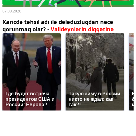
07.08.2026
Xaricdə təhsil adı ilə dələduzluqdan necə
qorunmaq olar? -
Valideynlərin diqqətinə
Где будет встреча
Такую зиму в России
Н
президентов США и
никто не ждал: как
б
России: Европа?
так?!
м