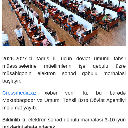
Çarpaz baxış
Təhlil
Siyasi
Geosiyasi
İqtisadi
Sosioloji
Araşdırma
Multimedia
2026-2027-ci tədris ili üçün dövlət ümumi təhsil
müəssisələrinə müəllimlərin işə qəbulu üzrə
Foto
Video
müsabiqənin elektron sənəd qəbulu mərhələsi
İnfoqrafika
başlayır.
Podcast
Crossmedia.az
xəbər verir ki, bu barədə
Humanitar
Məktəbəqədər və Ümumi Təhsil üzrə Dövlət Agentliyi
Elm və təhsil
məlumat yayıb.
Mədəniyyət
Diaspor
Bildirilib ki, elektron sənəd qəbulu mərhələsi 3-10 iyun
Yüksəliş hekayəsi
tarixlərini əhatə edəcək.