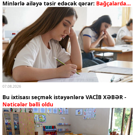
Minlərlə ailəyə təsir edəcək qərar:
Bağçalarda...
07.08.2026
Bu ixtisası seçmək istəyənlərə VACİB XƏBƏR -
Nəticələr bəlli oldu