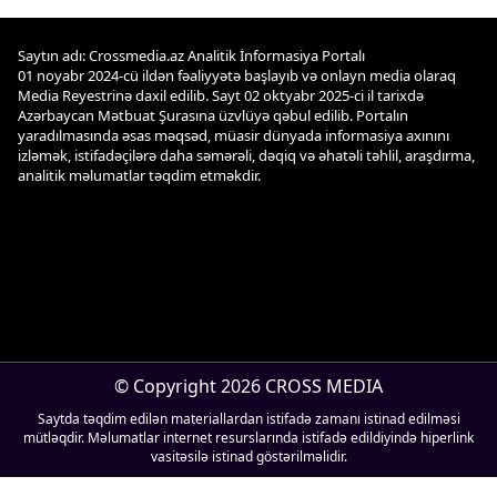
Saytın adı: Crossmedia.az Analitik İnformasiya Portalı
01 noyabr 2024-cü ildən fəaliyyətə başlayıb və onlayn media olaraq
Media Reyestrinə daxil edilib. Sayt 02 oktyabr 2025-ci il tarixdə
Azərbaycan Mətbuat Şurasına üzvlüyə qəbul edilib. Portalın
yaradılmasında əsas məqsəd, müasir dünyada informasiya axınını
izləmək, istifadəçilərə daha səmərəli, dəqiq və əhatəli təhlil, araşdırma,
analitik məlumatlar təqdim etməkdir.
© Copyright 2026 CROSS MEDIA
Saytda təqdim edilən materiallardan istifadə zamanı istinad edilməsi
mütləqdir. Məlumatlar internet resurslarında istifadə edildiyində hiperlink
vasitəsilə istinad göstərilməlidir.