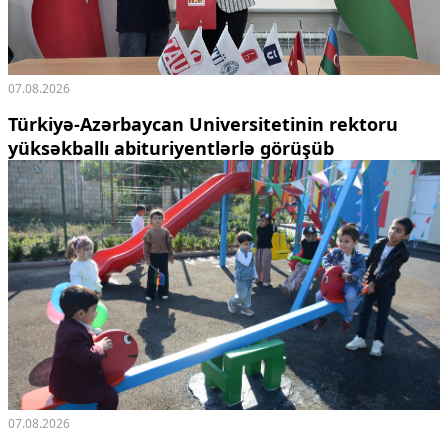
07.08.2026
Türkiyə-Azərbaycan Universitetinin rektoru
yüksəkballı abituriyentlərlə görüşüb
07.08.2026