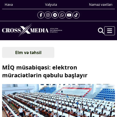
Hava
Valyuta
Namaz vaxtları
Prezidentin gündəliyi
Elm və təhsil
Gündəm
Dünya
MİQ müsabiqəsi: elektron
Xarici xəbərlər
müraciətlərin qəbulu başlayır
Cənubi Qafqaz
Türk Dünyası
Yaxın Şərq
Avropa
Amerika
Asiya
Afrika