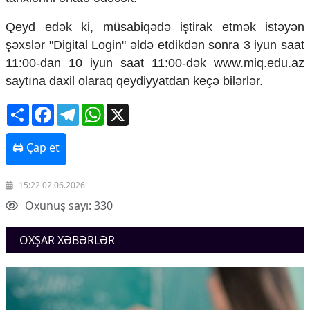
Mədəniyyətimizin Zəfəri
Zəfər Diasporu
Qeyd edək ki, müsabiqədə iştirak etmək istəyən
Səhiyyə
şəxslər "Digital Login" əldə etdikdən sonra 3 iyun saat
Ailə və uşaq
11:00-dan 10 iyun saat 11:00-dək www.miq.edu.az
Turizm
saytına daxil olaraq qeydiyyatdan keçə bilərlər.
İqtisadiyyat
Share
Facebook
Telegram
WhatsApp
X
İqtisadi xəbərlər
Energetika
🖨 Çap et
Neft-qaz
Əmək və sosial siyasət
Kənd təsərrüfatı
15:22 02.06.2026
Hərbi sənaye
Oxunuş sayı: 330
Telekommunikasiya və nəqliyyat
COP29
OXŞAR XƏBƏRLƏR
Cəmiyyət
Crossmedia.az - 1 yaş
Siyasət
Məhkəmə və hüquq