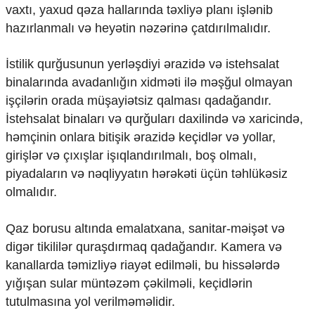
vaxtı, yaxud qəza hallarında təxliyə planı işlənib
Ekologiya
hazırlanmalı və heyətin nəzərinə çatdırılmalıdır.
Zəfər - 5
Gənclər və İdman
Media və QHT
İstilik qurğusunun yerləşdiyi ərazidə və istehsalat
Hadisə
binalarında avadanlığın xidməti ilə məşğul olmayan
Sağlamlıq
işçilərin orada müşayiətsiz qalması qadağandır.
Sosium
İstehsalat binaları və qurğuları daxilində və xaricində,
Mənəvi dəyərlər
həmçinin onlara bitişik ərazidə keçidlər və yollar,
Texnologiya
Mətbuat-150
girişlər və çıxışlar işıqlandırılmalı, boş olmalı,
piyadaların və nəqliyyatın hərəkəti üçün təhlükəsiz
Əlaqə
olmalıdır.
Missiyamız
Qaz borusu altında emalatxana, sanitar-məişət və
digər tikililər quraşdırmaq qadağandır. Kamera və
kanallarda təmizliyə riayət edilməli, bu hissələrdə
yığışan sular müntəzəm çəkilməli, keçidlərin
tutulmasına yol verilməməlidir.