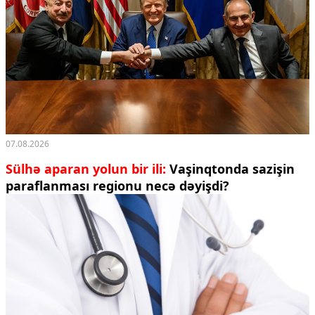
07.08.2026
Sülhə aparan yolun bir ili:
Vaşinqtonda sazişin
paraflanması regionu necə dəyişdi?