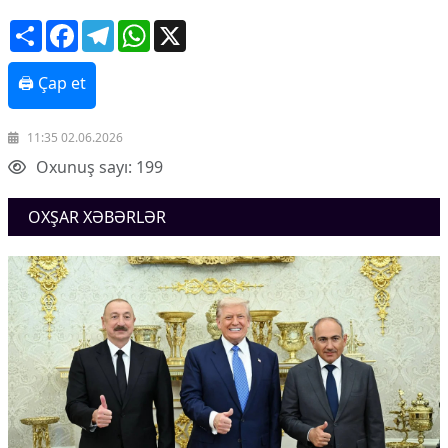
Share
Facebook
Telegram
WhatsApp
X
🖨 Çap et
11:35 02.06.2026
Oxunuş sayı: 199
OXŞAR XƏBƏRLƏR