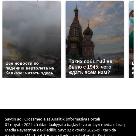
Таких событий не
Все новости по
В
было с 1945: чего
падению вертолета на
а
ждать всем нам?
Кавказе: читать здесь
п
Saytın adı: Crossmedia.az Analitik İnformasiya Portalı
01 noyabr 2024-cü ildən fəaliyyətə başlayıb və onlayn media olaraq
Media Reyestrinə daxil edilib. Sayt 02 oktyabr 2025-ci il tarixdə
Azərbaycan Mətbuat Şurasına üzvlüyə qəbul edilib. Portalın