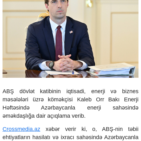
Çarpaz baxış
Təhlil
Siyasi
Geosiyasi
İqtisadi
Sosioloji
Araşdırma
Multimedia
Foto
Video
İnfoqrafika
ABŞ dövlət katibinin iqtisadi, enerji və biznes
Podcast
məsələləri üzrə köməkçisi Kaleb Orr Bakı Enerji
Humanitar
Həftəsində Azərbaycanla enerji sahəsində
əməkdaşlığa dair açıqlama verib.
Elm və təhsil
Mədəniyyət
Crossmedia.az
xəbər verir ki, o, ABŞ-nin təbii
Diaspor
ehtiyatların hasilatı və ixracı sahəsində Azərbaycanla
Yüksəliş hekayəsi