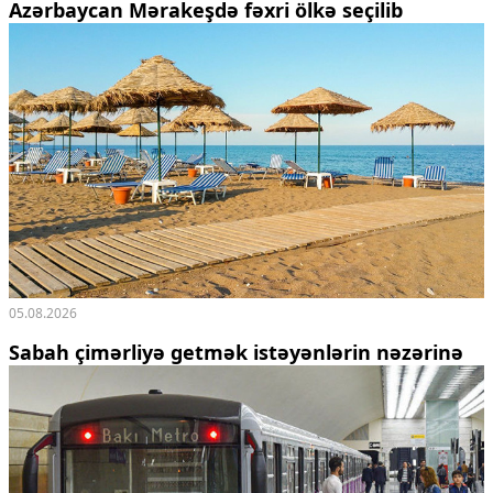
Azərbaycan Mərakeşdə fəxri ölkə seçilib
05.08.2026
Sabah çimərliyə getmək istəyənlərin nəzərinə