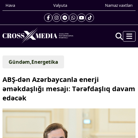
Hava
Valyuta
Namaz vaxtları
Prezidentin gündəliyi
Gündəm,Energetika
Gündəm
Dünya
ABŞ-dən Azərbaycanla enerji
Xarici xəbərlər
əməkdaşlığı mesajı: Tərəfdaşlıq davam
Cənubi Qafqaz
edəcək
Türk Dünyası
Yaxın Şərq
Avropa
Amerika
Asiya
Afrika