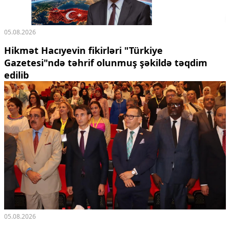
05.08.2026
Hikmət Hacıyevin fikirləri "Türkiye
Gazetesi"ndə təhrif olunmuş şəkildə təqdim
edilib
05.08.2026