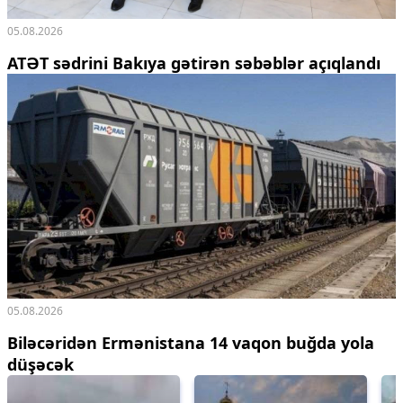
05.08.2026
ATƏT sədrini Bakıya gətirən səbəblər açıqlandı
05.08.2026
Biləcəridən Ermənistana 14 vaqon buğda yola
düşəcək