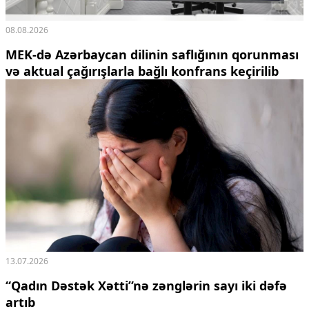
08.08.2026
MEK-də Azərbaycan dilinin saflığının qorunması
və aktual çağırışlarla bağlı konfrans keçirilib
13.07.2026
“Qadın Dəstək Xətti”nə zənglərin sayı iki dəfə
artıb