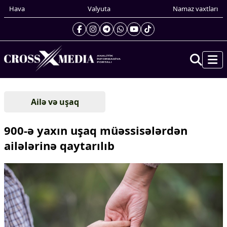
Hava
Valyuta
Namaz vaxtları
Prezidentin gündəliyi
Ailə və uşaq
Gündəm
Dünya
900-ə yaxın uşaq müəssisələrdən
Xarici xəbərlər
ailələrinə qaytarılıb
Cənubi Qafqaz
Türk Dünyası
Yaxın Şərq
Avropa
Amerika
Asiya
Afrika