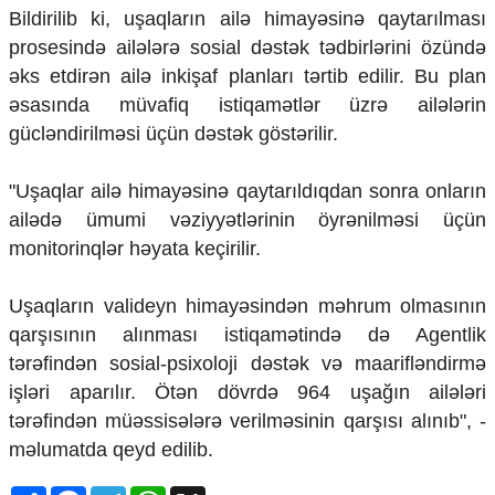
Mədəniyyətimizin Zəfəri
Bildirilib ki, uşaqların ailə himayəsinə qaytarılması
Zəfər Diasporu
prosesində ailələrə sosial dəstək tədbirlərini özündə
Səhiyyə
əks etdirən ailə inkişaf planları tərtib edilir. Bu plan
Ailə və uşaq
əsasında müvafiq istiqamətlər üzrə ailələrin
Turizm
gücləndirilməsi üçün dəstək göstərilir.
İqtisadiyyat
"Uşaqlar ailə himayəsinə qaytarıldıqdan sonra onların
İqtisadi xəbərlər
Energetika
ailədə ümumi vəziyyətlərinin öyrənilməsi üçün
Neft-qaz
monitorinqlər həyata keçirilir.
Əmək və sosial siyasət
Kənd təsərrüfatı
Uşaqların valideyn himayəsindən məhrum olmasının
Hərbi sənaye
qarşısının alınması istiqamətində də Agentlik
Telekommunikasiya və nəqliyyat
COP29
tərəfindən sosial-psixoloji dəstək və maarifləndirmə
işləri aparılır. Ötən dövrdə 964 uşağın ailələri
Cəmiyyət
tərəfindən müəssisələrə verilməsinin qarşısı alınıb", -
Crossmedia.az - 1 yaş
məlumatda qeyd edilib.
Siyasət
Məhkəmə və hüquq