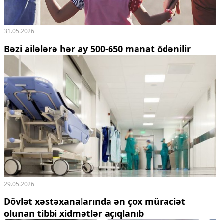
31.05.2026
Bəzi ailələrə hər ay 500-650 manat ödənilir
29.05.2026
Dövlət xəstəxanalarında ən çox müraciət
olunan tibbi xidmətlər açıqlanıb