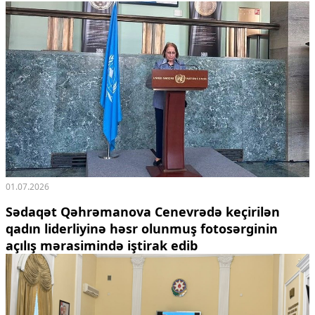
01.07.2026
Sədaqət Qəhrəmanova Cenevrədə keçirilən
qadın liderliyinə həsr olunmuş fotosərginin
açılış mərasimində iştirak edib