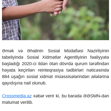
Çarpaz baxış
Təhlil
Siyasi
Geosiyasi
İqtisadi
Sosioloji
Araşdırma
Multimedia
Əmək və Əhalinin Sosial Müdafiəsi Nazirliyinin
tabeliyində Sosial Xidmətlər Agentliyinin fəaliyyətə
Foto
Video
başladığı 2020-ci ildən ötən dövrdə qurum tərəfindən
İnfoqrafika
həyata keçirilən reinteqrasiya tədbirləri nəticəsində
Podcast
884 uşağın sosial xidmət müəssisələrindən ailələrinə
qayıdışına nail olunub.
Humanitar
Elm və təhsil
Crossmedia.az
xəbər verir ki, bu barədə ƏƏSMN-dən
Mədəniyyət
məlumat verilib.
Diaspor
Yüksəliş hekayəsi