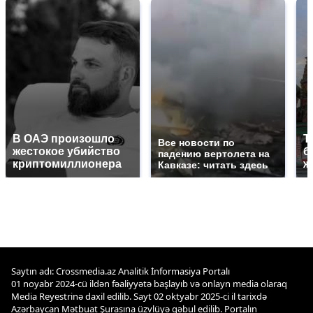
В ОАЭ произошло
Т
Все новости по
жестокое убийство
б
падению вертолета на
криптомиллионера
ж
Кавказе: читать здесь
Saytın adı: Crossmedia.az Analitik İnformasiya Portalı
01 noyabr 2024-cü ildən fəaliyyətə başlayıb və onlayn media olaraq
Media Reyestrinə daxil edilib. Sayt 02 oktyabr 2025-ci il tarixdə
Azərbaycan Mətbuat Şurasına üzvlüyə qəbul edilib. Portalın