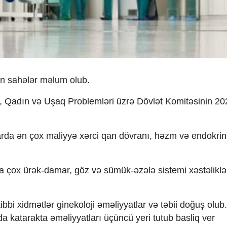
an sahələr məlum olub.
, Qadın və Uşaq Problemləri üzrə Dövlət Komitəsinin 2025
rda ən çox maliyyə xərci qan dövranı, həzm və endokrin
a çox ürək-damar, göz və sümük-əzələ sistemi xəstəliklə
ibbi xidmətlər ginekoloji əməliyyatlar və təbii doğuş olub.
da katarakta əməliyyatları üçüncü yeri tutub basliq ver