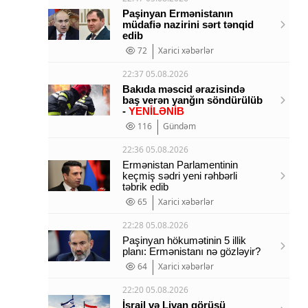
Paşinyan Ermənistanın
müdafiə nazirini sərt tənqid
edib
72
Xarici xəbərlər
22:37 05.08.2026
Bakıda məscid ərazisində
baş verən yanğın söndürülüb
-
YENİLƏNİB
116
Gündəm
22:36 05.08.2026
Ermənistan Parlamentinin
keçmiş sədri yeni rəhbərli
təbrik edib
65
Xarici xəbərlər
22:28 05.08.2026
Paşinyan hökumətinin 5 illik
planı: Ermənistanı nə gözləyir?
64
Xarici xəbərlər
22:20 05.08.2026
İsrail və Livan görüşü