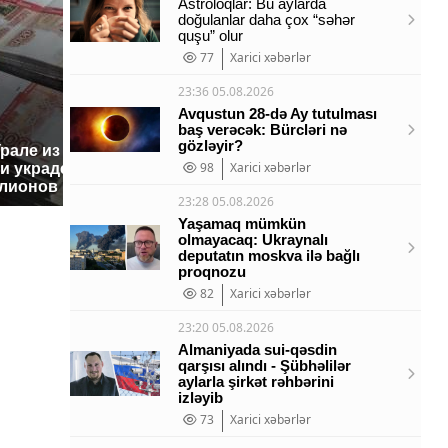
Astroloqlar: Bu aylarda
doğulanlar daha çox “səhər
quşu” olur
77
Xarici xəbərlər
23:36 05.08.2026
Avqustun 28-də Ay tutulması
baş verəcək: Bürcləri nə
gözləyir?
Урале из казны
Не ешьт
Как выглядит место
98
Xarici xəbərlər
и украдены 18
готовую
крушение вертолета на
лионов рублей
магазин
Кавказе: смотреть
23:28 05.08.2026
Yaşamaq mümkün
olmayacaq: Ukraynalı
deputatın moskva ilə bağlı
proqnozu
82
Xarici xəbərlər
23:20 05.08.2026
Almaniyada sui-qəsdin
qarşısı alındı - Şübhəlilər
aylarla şirkət rəhbərini
izləyib
73
Xarici xəbərlər