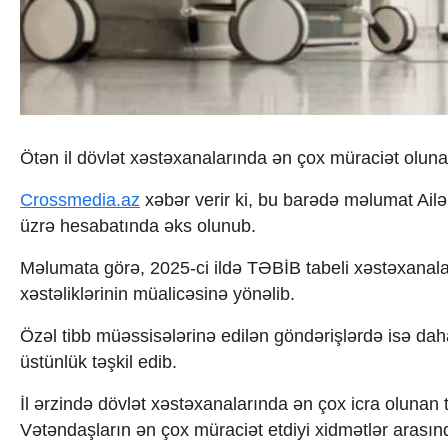
İqtisadiyyat
İqtisadi xəbərlər
Energetika
Neft-qaz
Əmək və sosial siyasət
Kənd təsərrüfatı
Hərbi sənaye
Ötən il dövlət xəstəxanalarında ən çox müraciət olun
Telekommunikasiya və nəqliyyat
COP29
Crossmedia.az
xəbər verir ki, bu barədə məlumat Ailə
Cəmiyyət
Crossmedia.az - 1 yaş
üzrə hesabatında əks olunub.
Siyasət
Məlumata görə, 2025-ci ildə TƏBİB tabeli xəstəxanala
Məhkəmə və hüquq
Ekologiya
xəstəliklərinin müalicəsinə yönəlib.
Zəfər - 5
Gənclər və İdman
Özəl tibb müəssisələrinə edilən göndərişlərdə isə dah
Media və QHT
üstünlük təşkil edib.
Hadisə
Sağlamlıq
İl ərzində dövlət xəstəxanalarında ən çox icra olunan t
Sosium
Vətəndaşların ən çox müraciət etdiyi xidmətlər arasın
Mənəvi dəyərlər