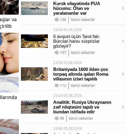
Kursk vilayətində PUA
hücumu: Ölən və
yaralananlar var
aqlar və
138
Xarici xəbərlər
irilib
23:54 05.08.2026
6 avqust üçün Tarot falı:
Bürcləri hansı sürprizlər
gözləyir?
147
Xarici xəbərlər
23:50 05.08.2026
Britaniyada 1600 ildən çox
torpaq altında qalan Roma
villasının izləri tapılıb
112
Xarici xəbərlər
23:44 05.08.2026
llarında
Analitik: Rusiya Ukraynanın
zəif nöqtəsini tapıb və
bundan istifadə edir
98
Xarici xəbərlər
23:40 05.08.2026