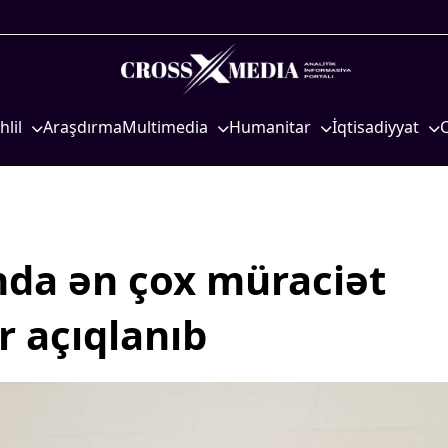
hlil
Araşdırma
Multimedia
Humanitar
İqtisadiyyat
iyasi
Foto
Elm və təhsil
İqtisadi xəbərlər
eosiyasi
Video
Mədəniyyət
Energetika
qtisadi
İnfoqrafika
Diaspor
Neft-qaz
osioloji
Podcast
Yüksəliş hekayəsi
Əmək və sosial si
nda ən çox müraciət
Mədəniyyətimizin Zəfəri
Kənd təsərrüfatı
r açıqlanıb
Zəfər Diasporu
Hərbi sənaye
Səhiyyə
Telekommunikasiy
nəqliyyat
Ailə və uşaq
COP29
Turizm