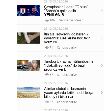
23:13 05.08.2026
Çempionlar Liqası: "Orxus"
"Sabah"a qalib gəlib -
YENİLƏNİB
106
Gənclər və İdman
23:12 05.08.2026
İtin sizi sevdiyini göstərən 7
davranış: Bəzilərinə heç fikir
vermirik
71
Xarici xəbərlər
23:03 05.08.2026
Taroloq Ukrayna müharibəsinin
“fəlakətli sonluğu” ilə bağlı
proqnoz verib
67
Xarici xəbərlər
22:55 05.08.2026
Alimlər qlobal istiləşmənin
yaxın aylarda kritik həddi keçə
biləcəyini bildirirlər
67
Xarici xəbərlər
22:47 05.08.2026