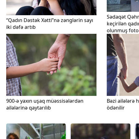
Sədaqət Qəh
“Qadın Dəstək Xətti”nə zənglərin sayı
keçirilən qadı
iki dəfə artıb
olunmuş fotos
mərasimində i
900-ə yaxın uşaq müəssisələrdən
Bəzi ailələrə
ailələrinə qaytarılıb
ödənilir