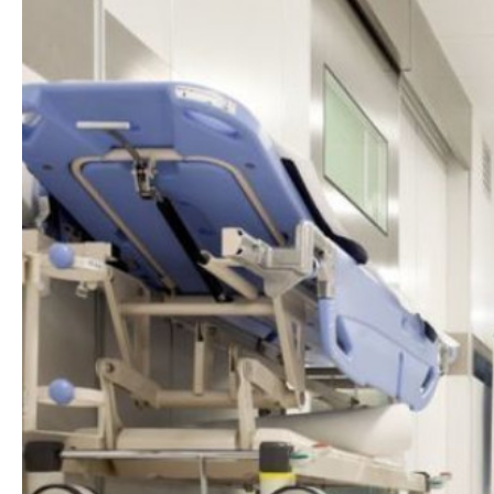
Dövlət mülkiyyəti
Siyasi
vəsaitlərin verilm
Geosiyasi
İqtisadi
Sosioloji
Araşdırma
Multimedia
Foto
Video
İnfoqrafika
Podcast
Humanitar
Elm və təhsil
Mədəniyyət
Diaspor
Yüksəliş hekayəsi
Mədəniyyətimizin Zəfəri
Zəfər Diasporu
Səhiyyə
Ailə və uşaq
Turizm