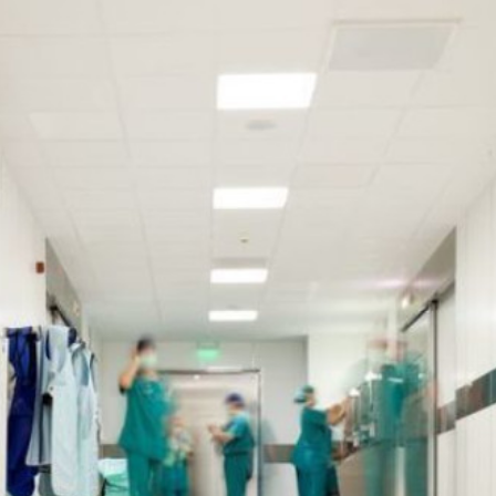
ndə olan əsas
Sosial şəbəkələrdə yaş məhdudi
əsi qaydası dəyişib
tələbinin pozulmasına görə cər
müəyyənləşib