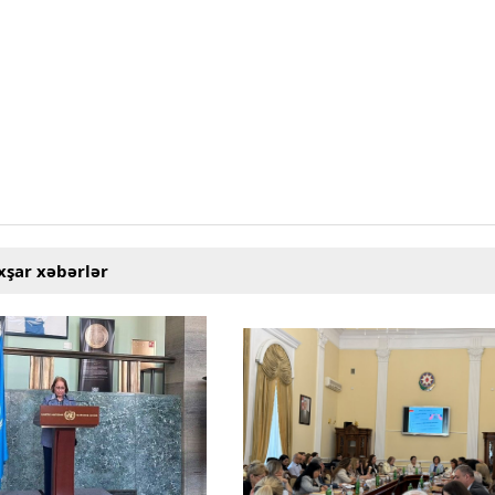
xşar xəbərlər