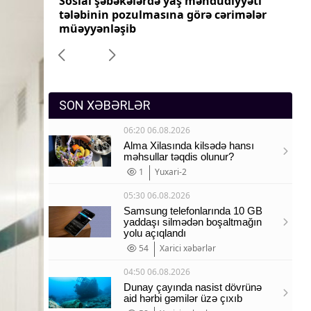
yyəti
Tez xarab olan mallar üçün gömrük
Pr
Sosium
imələr
rəsmiləşdirilməsi sadələşdiriləcək
dəy
Mənəvi dəyərlər
Texnologiya
Mətbuat-150
SON XƏBƏRLƏR
06:20 06.08.2026
Alma Xilasında kilsədə hansı
məhsullar təqdis olunur?
1
Yuxari-2
05:30 06.08.2026
Samsung telefonlarında 10 GB
yaddaşı silmədən boşaltmağın
yolu açıqlandı
54
Xarici xəbərlər
04:50 06.08.2026
Dunay çayında nasist dövrünə
aid hərbi gəmilər üzə çıxıb