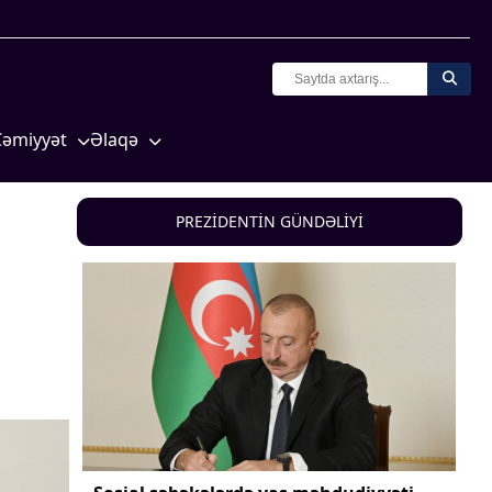
Cəmiyyət
Əlaqə
Crossmedia.az - 1 yaş
Missiyamız
Siyasət
PREZİDENTİN GÜNDƏLİYİ
Məhkəmə və hüquq
yasət
Ekologiya
Zəfər - 5
Gənclər və İdman
a və
Media və QHT
Hadisə
Sağlamlıq