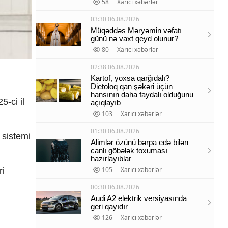
58
Xarici xəbərlər
03:30 06.08.2026
Müqəddəs Məryəmin vəfatı
günü nə vaxt qeyd olunur?
80
Xarici xəbərlər
02:38 06.08.2026
Kartof, yoxsa qarğıdalı?
Dietoloq qan şəkəri üçün
hansının daha faydalı olduğunu
-ci il
açıqlayıb
103
Xarici xəbərlər
01:30 06.08.2026
 sistemi
Alimlər özünü bərpa edə bilən
canlı göbələk toxuması
hazırlayıblar
105
Xarici xəbərlər
ri
00:30 06.08.2026
Audi A2 elektrik versiyasında
geri qayıdır
126
Xarici xəbərlər