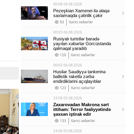
00:08 06.08.2026
Pezeşkian Xamenei ilə əlaqə
saxlamaqda çətinlik çəkir
93
Xarici xəbərlər
00:05 06.08.2026
Rusiyalı turistlər barədə
yayılan xəbərlər Gürcüstanda
qalmaqal yaradıb
120
Xarici xəbərlər
00:02 06.08.2026
Husilər Səudiyyə tankerinə
ballistik raketlə zərbə
endirdiklərini açıqlayıblar
123
Xarici xəbərlər
23:58 05.08.2026
Zaxarovadan Makrona sərt
ittiham: Terror fəaliyyətində
şəxsən iştirak edir
133
Xarici xəbərlər
23:56 05.08.2026