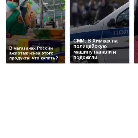
СМИ: В Химках на
полицейскую
В магазинах России
машину напали и
ажиотаж из-за этого
подожгли.
продукта: что купить?