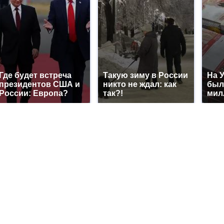
Где будет встреча
Такую зиму в России
На 
президентов США и
никто не ждал: как
был
России: Европа?
так?!
мил