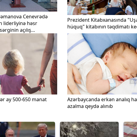
rəmanova Cenevrədə
Prezident Kitabxanasında "Uş
n liderliyinə həsr
hüquq" kitabının təqdimatı keç
ərginin açılış
ştirak edib
 hər ay 500-650 manat
Azərbaycanda erkən analıq ha
azalma qeydə alınıb