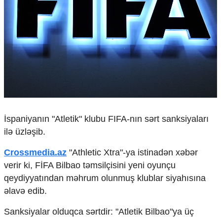
Çarpaz baxış
Təhlil
Siyasi
Geosiyasi
İqtisadi
Sosioloji
Araşdırma
Multimedia
Foto
İspaniyanın "Atletik" klubu FIFA-nın sərt sanksiyaları
Video
ilə üzləşib.
İnfoqrafika
Podcast
Crossmedia.az
"Athletic Xtra"-ya istinadən xəbər
verir ki, FİFA Bilbao təmsilçisini yeni oyunçu
Humanitar
qeydiyyatından məhrum olunmuş klublar siyahısına
Elm və təhsil
əlavə edib.
Mədəniyyət
Diaspor
Sanksiyalar olduqca sərtdir: "Atletik Bilbao"ya üç
Yüksəliş hekayəsi