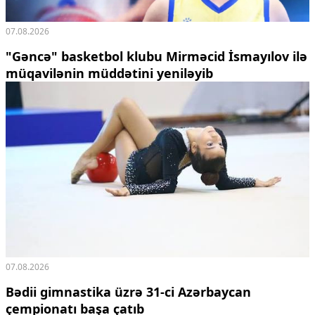
07.08.2026
"Gəncə" basketbol klubu Mirməcid İsmayılov ilə
müqavilənin müddətini yeniləyib
07.08.2026
Bədii gimnastika üzrə 31-ci Azərbaycan
çempionatı başa çatıb