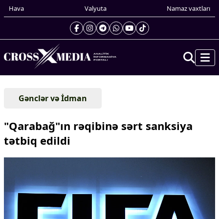
Hava
Valyuta
Namaz vaxtları
Prezidentin gündəliyi
Gənclər və İdman
Gündəm
Dünya
"Qarabağ"ın rəqibinə sərt sanksiya
Xarici xəbərlər
tətbiq edildi
Cənubi Qafqaz
Türk Dünyası
Yaxın Şərq
Avropa
Amerika
Asiya
Afrika