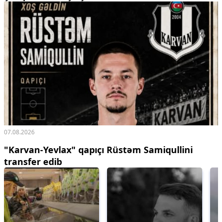
07.08.2026
"Karvan-Yevlax" qapıçı Rüstəm Samiqullini
transfer edib