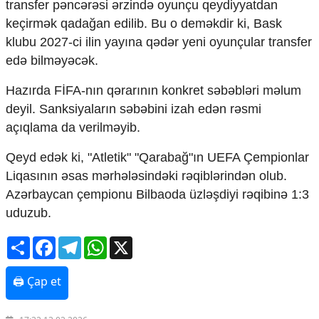
transfer pəncərəsi ərzində oyunçu qeydiyyatdan
Mədəniyyətimizin Zəfəri
keçirmək qadağan edilib. Bu o deməkdir ki, Bask
Zəfər Diasporu
Səhiyyə
klubu 2027-ci ilin yayına qədər yeni oyunçular transfer
Ailə və uşaq
edə bilməyəcək.
Turizm
Hazırda FİFA-nın qərarının konkret səbəbləri məlum
İqtisadiyyat
deyil. Sanksiyaların səbəbini izah edən rəsmi
İqtisadi xəbərlər
açıqlama da verilməyib.
Energetika
Neft-qaz
Qeyd edək ki, "Atletik" "Qarabağ"ın UEFA Çempionlar
Əmək və sosial siyasət
Liqasının əsas mərhələsindəki rəqiblərindən olub.
Kənd təsərrüfatı
Azərbaycan çempionu Bilbaoda üzləşdiyi rəqibinə 1:3
Hərbi sənaye
uduzub.
Telekommunikasiya və nəqliyyat
COP29
Share
Facebook
Telegram
WhatsApp
X
Cəmiyyət
🖨 Çap et
Crossmedia.az - 1 yaş
Siyasət
Məhkəmə və hüquq