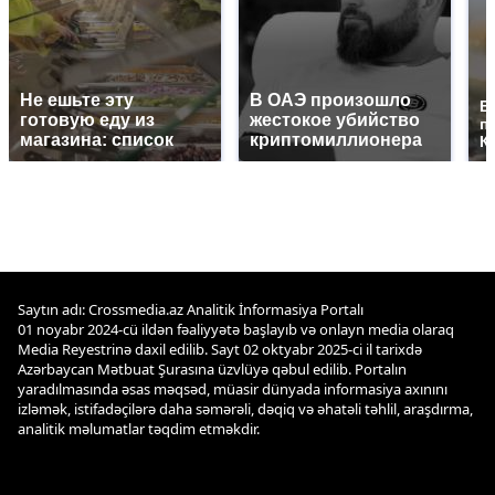
Не ешьте эту
В ОАЭ произошло
В
готовую еду из
жестокое убийство
п
магазина: список
криптомиллионера
К
Saytın adı: Crossmedia.az Analitik İnformasiya Portalı
01 noyabr 2024-cü ildən fəaliyyətə başlayıb və onlayn media olaraq
Media Reyestrinə daxil edilib. Sayt 02 oktyabr 2025-ci il tarixdə
Azərbaycan Mətbuat Şurasına üzvlüyə qəbul edilib. Portalın
yaradılmasında əsas məqsəd, müasir dünyada informasiya axınını
izləmək, istifadəçilərə daha səmərəli, dəqiq və əhatəli təhlil, araşdırma,
analitik məlumatlar təqdim etməkdir.