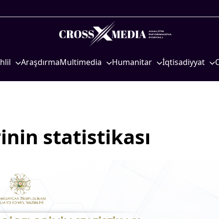
hlil
Araşdırma
Multimedia
Humanitar
İqtisadiyyat
iyasi
Foto
Elm və təhsil
İqtisadi xəbərlər
eosiyasi
Video
Mədəniyyət
Energetika
qtisadi
İnfoqrafika
Diaspor
Neft-qaz
osioloji
Podcast
Yüksəliş hekayəsi
Əmək və sosial si
nin statistikası
Mədəniyyətimizin Zəfəri
Kənd təsərrüfatı
Zəfər Diasporu
Hərbi sənaye
Səhiyyə
Telekommunikasiy
nəqliyyat
Ailə və uşaq
COP29
Turizm