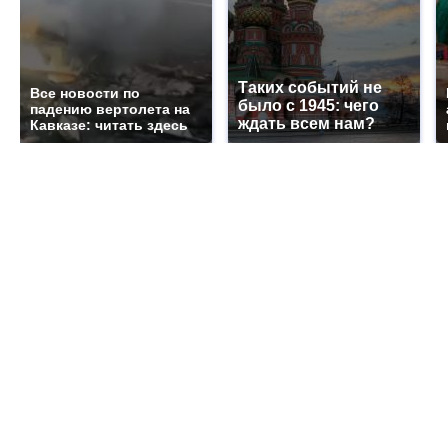
Таких событий не
Все новости по
было с 1945: чего
падению вертолета на
ждать всем нам?
Кавказе: читать здесь