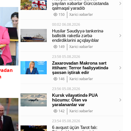
yayılan xəbərlər Gürcüstanda
qalmaqal yaradıb
150
Xarici xəbərlər
00:02 06.08.2026
Husilər Səudiyyə tankerinə
ballistik raketlə zərbə
endirdiklərini açıqlayıblar
149
Xarici xəbərlər
23:58 05.08.2026
Zaxarovadan Makrona sərt
ittiham: Terror fəaliyyətində
yadan
şəxsən iştirak edir
m
146
Xarici xəbərlər
23:56 05.08.2026
Kursk vilayətində PUA
hücumu: Ölən və
yaralananlar var
142
Xarici xəbərlər
23:54 05.08.2026
6 avqust üçün Tarot falı: