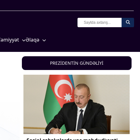
Cəmiyyət
Əlaqə
Crossmedia.az - 1 yaş
Missiyamız
Siyasət
PREZİDENTİN GÜNDƏLİYİ
Məhkəmə və hüquq
yasət
Ekologiya
Zəfər - 5
Gənclər və İdman
a və
Media və QHT
Hadisə
Sağlamlıq