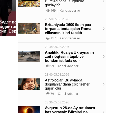
Bürcləri hansı sürprizlər
gözləyir?
169
Xarici xəbərlər
23:50 05.08.2026
 будет встреча
На Урале из казны
Такую з
Britaniyada 1600 ildən çox
зидентов США и
были украдены 18
никто не
torpaq altında qalan Roma
сии: Европа?
миллионов рублей
так?!
villasının izləri tapılıb
117
Xarici xəbərlər
23:44 05.08.2026
Analitik: Rusiya Ukraynanın
zəif nöqtəsini tapıb və
bundan istifadə edir
99
Xarici xəbərlər
23:40 05.08.2026
Astroloqlar: Bu aylarda
doğulanlar daha çox “səhər
quşu” olur
79
Xarici xəbərlər
23:36 05.08.2026
Avqustun 28-də Ay tutulması
baş verəcək: Bürcləri nə