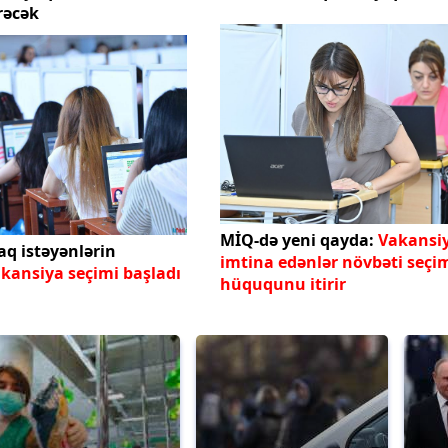
rəcək
MİQ-də yeni qayda:
Vakansi
q istəyənlərin
imtina edənlər növbəti seçi
kansiya seçimi başladı
hüququnu itirir