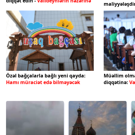
diqqət edin -
Valideynlərin nəzərinə
maliyyələşdi
Özəl bağçalarla bağlı yeni qayda:
Müəllim olma
Hamı müraciət edə bilməyəcək
diqqətinə:
Va