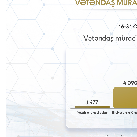
Dövlət mülkiyyəti
Siyasi
vəsaitlərin verilm
Geosiyasi
İqtisadi
Sosioloji
Araşdırma
Multimedia
Foto
Video
İnfoqrafika
Podcast
Humanitar
Elm və təhsil
Mədəniyyət
Diaspor
Yüksəliş hekayəsi
Mədəniyyətimizin Zəfəri
Zəfər Diasporu
Səhiyyə
Ailə və uşaq
Turizm