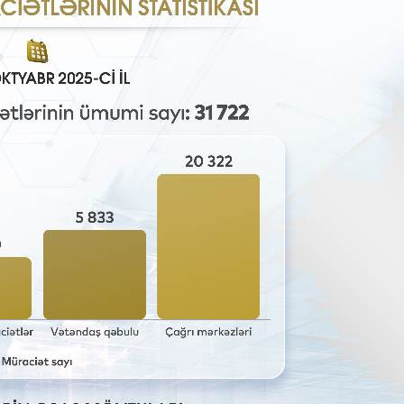
ndə olan əsas
Sosial şəbəkələrdə yaş məhdudi
əsi qaydası dəyişib
tələbinin pozulmasına görə cər
müəyyənləşib