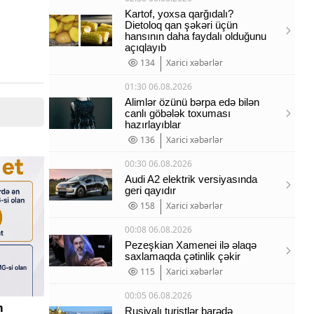
Kartof, yoxsa qarğıdalı?
Dietoloq qan şəkəri üçün
hansının daha faydalı olduğunu
açıqlayıb
134
Xarici xəbərlər
01:30 06.08.2026
Alimlər özünü bərpa edə bilən
canlı göbələk toxuması
hazırlayıblar
136
Xarici xəbərlər
00:30 06.08.2026
Audi A2 elektrik versiyasında
geri qayıdır
158
Xarici xəbərlər
00:08 06.08.2026
Pezeşkian Xamenei ilə əlaqə
saxlamaqda çətinlik çəkir
115
Xarici xəbərlər
00:05 06.08.2026
m
Rusiyalı turistlər barədə