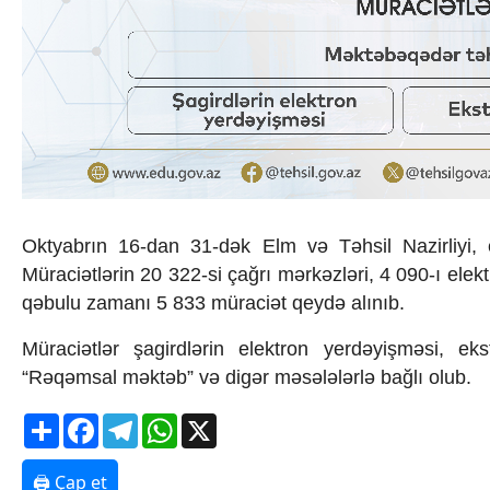
İqtisadiyyat
İqtisadi xəbərlər
Energetika
Neft-qaz
Əmək və sosial siyasət
Kənd təsərrüfatı
Hərbi sənaye
Telekommunikasiya və nəqliyyat
COP29
Cəmiyyət
Oktyabrın 16-dan 31-dək Elm və Təhsil Nazirliyi,
Crossmedia.az - 1 yaş
Siyasət
Müraciətlərin 20 322-si çağrı mərkəzləri, 4 090-ı elek
Məhkəmə və hüquq
qəbulu zamanı 5 833 müraciət qeydə alınıb.
Ekologiya
Zəfər - 5
Müraciətlər şagirdlərin elektron yerdəyişməsi, ek
Gənclər və İdman
“Rəqəmsal məktəb” və digər məsələlərlə bağlı olub.
Media və QHT
Hadisə
Share
Facebook
Telegram
WhatsApp
X
Sağlamlıq
Sosium
🖨 Çap et
Mənəvi dəyərlər