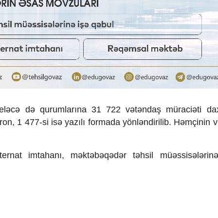
 eləcə də qurumlarına 31 722 vətəndaş müraciəti dax
tron, 1 477-si isə yazılı formada yönləndirilib. Həmçinin
sternat imtahanı, məktəbəqədər təhsil müəssisələrin