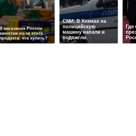
СМИ: В Химках на
полицейскую
Где
В магазинах России
машину напали и
пре
ажиотаж из-за этого
подожгли.
Рос
продукта: что купить?