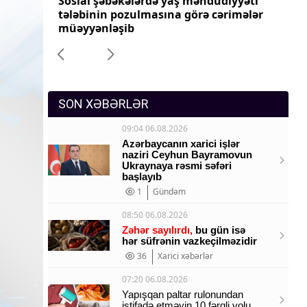
yyəti
Tez xarab olan mallar üçün gömrük
Pr
Sosium
imələr
rəsmiləşdirilməsi sadələşdiriləcək
dəy
Mənəvi dəyərlər
Texnologiya
Mətbuat-150
SON XƏBƏRLƏR
09:04 06.08.2026
Azərbaycanın xarici işlər
naziri Ceyhun Bayramovun
Ukraynaya rəsmi səfəri
başlayıb
1
Gündəm
08:50 06.08.2026
Zəhər sayılırdı,
bu gün isə
hər süfrənin vazkeçilməzidir
36
Xarici xəbərlər
07:20 06.08.2026
Yapışqan paltar rulonundan
istifadə etməyin 10 fərqli yolu