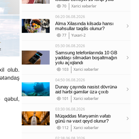
70
Xarici xəbərlər
06:20 06.08.2026
Alma Xilasında kilsədə hansı
məhsullar təqdis olunur?
77
Yuxari-2
05:30 06.08.2026
Samsung telefonlarında 10 GB
yaddaşı silmədən boşaltmağın
yolu açıqlandı
il olub.
103
Xarici xəbərlər
 vətəndaş
04:50 06.08.2026
Dunay çayında nasist dövrünə
aid hərbi gəmilər üzə çıxıb
ə qəbul,
101
Xarici xəbərlər
03:30 06.08.2026
Müqəddəs Məryəmin vəfatı
günü nə vaxt qeyd olunur?
112
Xarici xəbərlər
02:38 06.08.2026