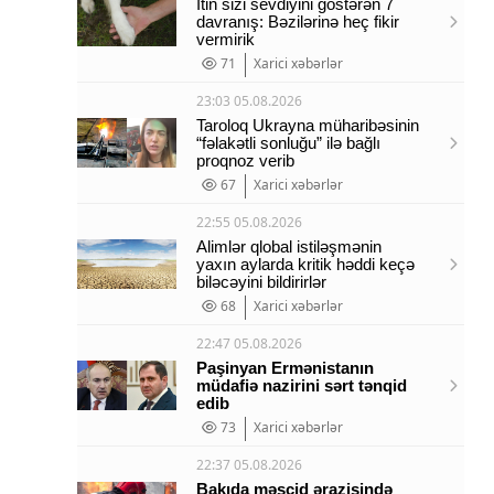
İtin sizi sevdiyini göstərən 7
davranış: Bəzilərinə heç fikir
vermirik
71
Xarici xəbərlər
23:03 05.08.2026
Taroloq Ukrayna müharibəsinin
“fəlakətli sonluğu” ilə bağlı
proqnoz verib
67
Xarici xəbərlər
22:55 05.08.2026
Alimlər qlobal istiləşmənin
yaxın aylarda kritik həddi keçə
biləcəyini bildirirlər
68
Xarici xəbərlər
22:47 05.08.2026
Paşinyan Ermənistanın
müdafiə nazirini sərt tənqid
edib
73
Xarici xəbərlər
22:37 05.08.2026
Bakıda məscid ərazisində