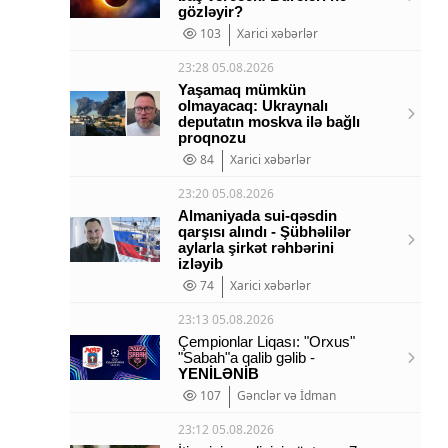
gözləyir?
103
Xarici xəbərlər
23:28 05.08.2026
Yaşamaq mümkün
olmayacaq: Ukraynalı
deputatın moskva ilə bağlı
proqnozu
84
Xarici xəbərlər
23:20 05.08.2026
Almaniyada sui-qəsdin
qarşısı alındı - Şübhəlilər
aylarla şirkət rəhbərini
izləyib
74
Xarici xəbərlər
23:13 05.08.2026
Çempionlar Liqası: "Orxus"
"Sabah"a qalib gəlib -
YENİLƏNİB
107
Gənclər və İdman
23:12 05.08.2026