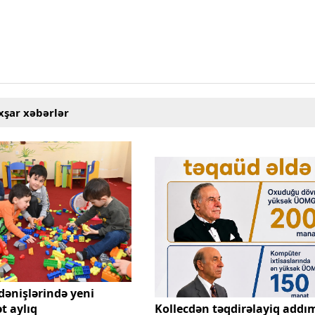
xşar xəbərlər
dənişlərində yeni
t aylıq
Kollecdən təqdirəlayiq addı