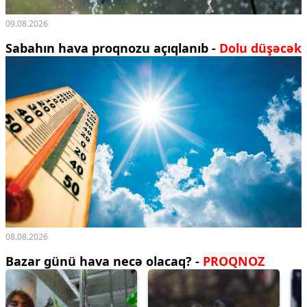
09.08.2026
Sabahın hava proqnozu açıqlanıb -
Dolu düşəcək
08.08.2026
Bazar günü hava necə olacaq? -
PROQNOZ