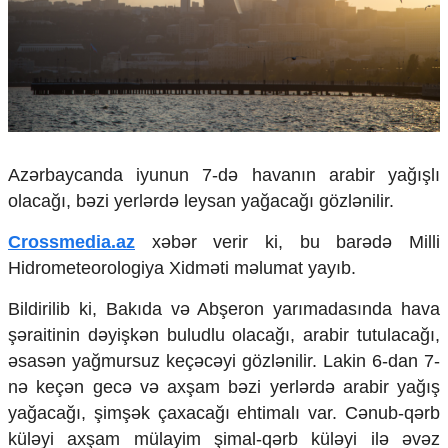
Çarpaz baxış
Təhlil
Siyasi
Geosiyasi
İqtisadi
Sosioloji
Araşdırma
Azərbaycanda iyunun 7-də havanın arabir yağışlı
Multimedia
olacağı, bəzi yerlərdə leysan yağacağı gözlənilir.
Foto
Crossmedia.az
xəbər verir ki, bu barədə Milli
Video
Hidrometeorologiya Xidməti məlumat yayıb.
İnfoqrafika
Podcast
Bildirilib ki, Bakıda və Abşeron yarımadasında hava
şəraitinin dəyişkən buludlu olacağı, arabir tutulacağı,
Humanitar
əsasən yağmursuz keçəcəyi gözlənilir. Lakin 6-dan 7-
Elm və təhsil
nə keçən gecə və axşam bəzi yerlərdə arabir yağış
Mədəniyyət
yağacağı, şimşək çaxacağı ehtimalı var. Cənub-qərb
Diaspor
Yüksəliş hekayəsi
küləyi axşam mülayim şimal-qərb küləyi ilə əvəz