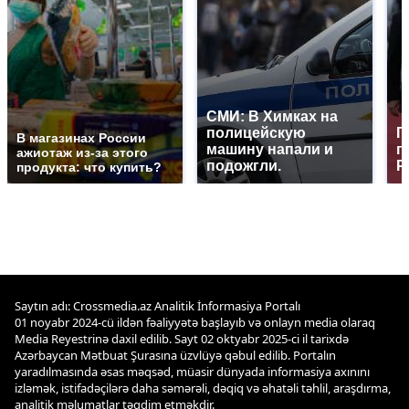
СМИ: В Химках на
полицейскую
Г
В магазинах России
машину напали и
п
ажиотаж из-за этого
подожгли.
Р
продукта: что купить?
Saytın adı: Crossmedia.az Analitik İnformasiya Portalı
01 noyabr 2024-cü ildən fəaliyyətə başlayıb və onlayn media olaraq
Media Reyestrinə daxil edilib. Sayt 02 oktyabr 2025-ci il tarixdə
Azərbaycan Mətbuat Şurasına üzvlüyə qəbul edilib. Portalın
yaradılmasında əsas məqsəd, müasir dünyada informasiya axınını
izləmək, istifadəçilərə daha səmərəli, dəqiq və əhatəli təhlil, araşdırma,
analitik məlumatlar təqdim etməkdir.