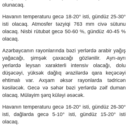
Mədəniyyətimizin Zəfəri
olunacaq.
Zəfər Diasporu
Səhiyyə
Havanın temperaturu gecə 18-20° isti, gündüz 25-30°
Ailə və uşaq
isti olacaq. Atmosfer təzyiqi 763 mm civə sütunu
Turizm
olacaq. Nisbi rütubət gecə 50-60 %, gündüz 40-45 %
olacaq.
İqtisadiyyat
İqtisadi xəbərlər
Azərbaycanın rayonlarında bəzi yerlərdə arabir yağış
Energetika
yağacağı, şimşək çaxacağı gözlənilir. Ayrı-ayrı
Neft-qaz
yerlərdə leysan xarakterli intensiv olacağı, dolu
Əmək və sosial siyasət
düşəcəyi, yüksək dağlıq ərazilərdə qara keçəcəyi
Kənd təsərrüfatı
ehtimalı var. Axşam əksər rayonlarda tədricən
Hərbi sənaye
Telekommunikasiya və nəqliyyat
kəsiləcək. Gecə və səhər bəzi yerlərdə zəif duman
COP29
olacaq. Mülayim şərq küləyi əsəcək.
Cəmiyyət
Havanın temperaturu gecə 16-20° isti, gündüz 26-30°
isti, dağlarda gecə 5-10° isti, gündüz 15-20° isti
Crossmedia.az - 1 yaş
Siyasət
olacaq.
Məhkəmə və hüquq