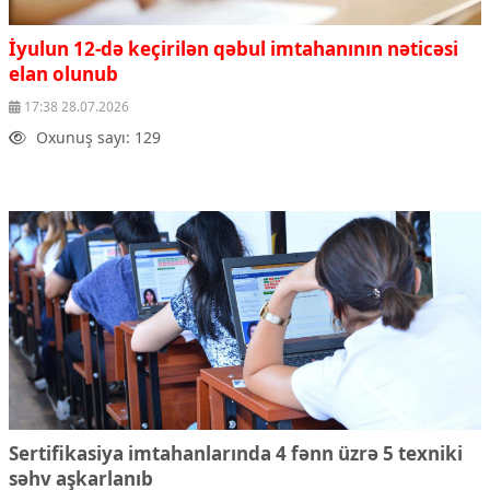
İyulun 12-də keçirilən qəbul imtahanının nəticəsi
elan olunub
17:38 28.07.2026
Oxunuş sayı: 129
Sertifikasiya imtahanlarında 4 fənn üzrə 5 texniki
səhv aşkarlanıb