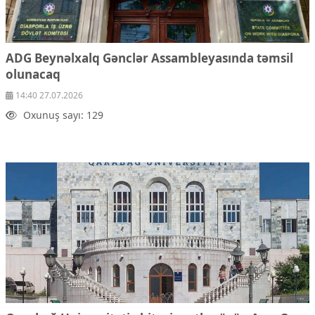
ADG Beynəlxalq Gənclər Assambleyasında təmsil
olunacaq
14:40 27.07.2026
Oxunuş sayı: 129