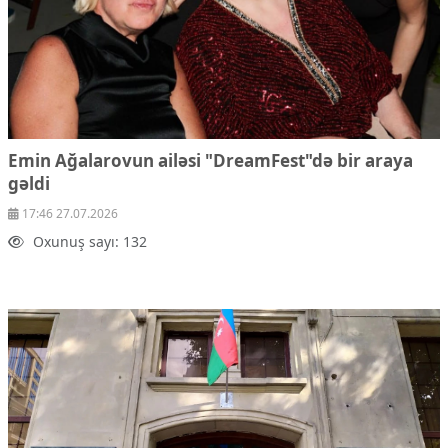
Emin Ağalarovun ailəsi "DreamFest"də bir araya
gəldi
17:46 27.07.2026
Oxunuş sayı: 132