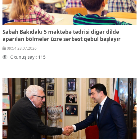
Sabah Bakıdakı 5 məktəbə tədrisi digər dildə
aparılan bölmələr üzrə sərbəst qəbul başlayır
09:54 28.07.2026
Oxunuş sayı: 115