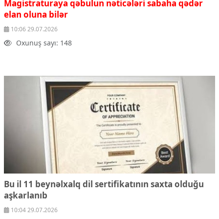
Magistraturaya qəbulun nəticələri sabaha qədər
Çarpaz baxış
elan oluna bilər
Təhlil
10:06 29.07.2026
Siyasi
Oxunuş sayı: 148
Geosiyasi
İqtisadi
Sosioloji
Araşdırma
Multimedia
Foto
Video
İnfoqrafika
Podcast
Humanitar
Elm və təhsil
Bu il 11 beynəlxalq dil sertifikatının saxta olduğu
Mədəniyyət
aşkarlanıb
Diaspor
10:04 29.07.2026
Yüksəliş hekayəsi