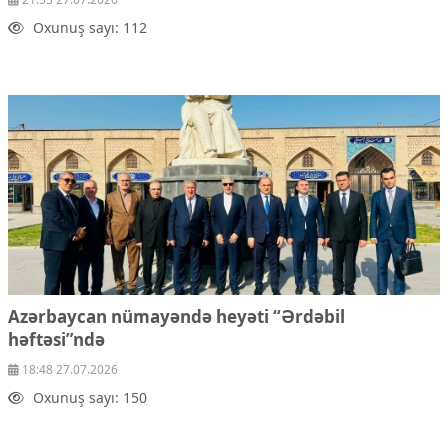
Oxunuş sayı: 112
Azərbaycan nümayəndə heyəti “Ərdəbil
həftəsi”ndə
18:48 27.07.2026
Oxunuş sayı: 150