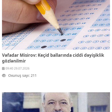
Ekologiya
Zəfər - 5
Gənclər və İdman
Media və QHT
Hadisə
Sağlamlıq
Sosium
Mənəvi dəyərlər
Texnologiya
Mətbuat-150
Vəfadar Misirov: Keçid ballarında ciddi dəyişiklik
gözlənilmir
Əlaqə
09:40 29.07.2026
Missiyamız
Oxunuş sayı: 211