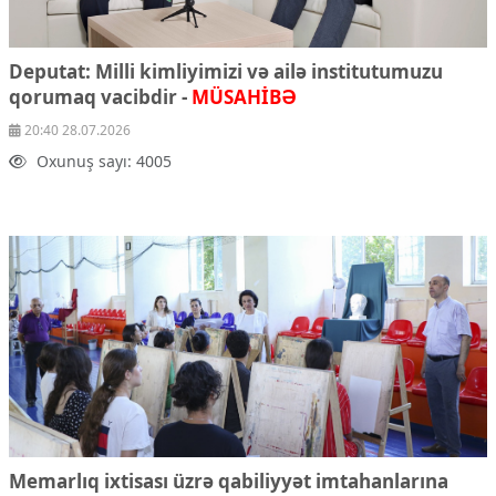
Deputat: Milli kimliyimizi və ailə institutumuzu
qorumaq vacibdir -
MÜSAHİBƏ
20:40 28.07.2026
Oxunuş sayı: 4005
Memarlıq ixtisası üzrə qabiliyyət imtahanlarına