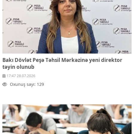
Bakı Dövlət Peşə Təhsil Mərkəzinə yeni direktor
təyin olunub
17:47 28.07.2026
Oxunuş sayı: 129