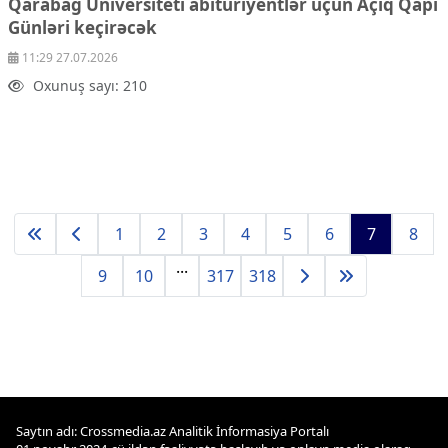
Qarabağ Universiteti abituriyentlər üçün Açıq Qapı
Günləri keçirəcək
11:29 27.07.2026
Oxunuş sayı: 210
1
2
3
4
5
6
7
8
...
9
10
317
318
Saytın adı: Crossmedia.az Analitik İnformasiya Portalı