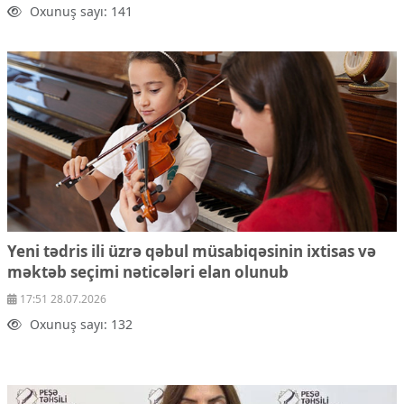
Oxunuş sayı: 141
Yeni tədris ili üzrə qəbul müsabiqəsinin ixtisas və
məktəb seçimi nəticələri elan olunub
17:51 28.07.2026
Oxunuş sayı: 132