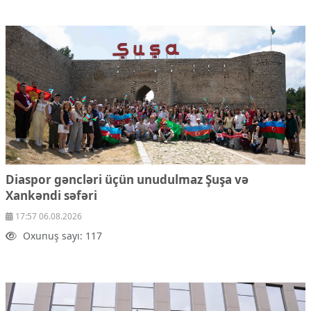
Diaspor gəncləri üçün unudulmaz Şuşa və
Xankəndi səfəri
17:57 06.08.2026
Oxunuş sayı: 117