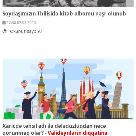
Soydaşımızın Tbilisidə kitab-albomu nəşr olunub
12:38 07.08.2026
Oxunuş sayı: 97
Xaricdə təhsil adı ilə dələduzluqdan necə
qorunmaq olar? -
Valideynlərin diqqətinə