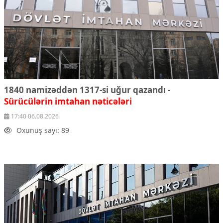
1840 namizəddən 1317-si uğur qazandı -
Sürücülərin imtahan nəticələri
17:40 06.08.2026
Oxunuş sayı: 89