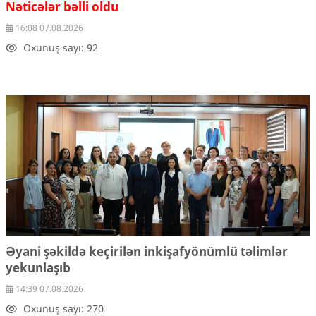
Nəticələr bəlli oldu
16:08 07.08.2026
Oxunuş sayı: 92
Əyani şəkildə keçirilən inkişafyönümlü təlimlər
yekunlaşıb
14:39 07.08.2026
Oxunuş sayı: 270