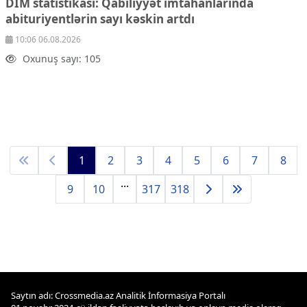
DİM statistikası: Qabiliyyət imtahanlarında
abituriyentlərin sayı kəskin artdı
10:06 06.08.2026
Oxunuş sayı: 105
1
2
3
4
5
6
7
8
...
9
10
317
318
Saytın adı: Crossmedia.az Analitik İnformasiya Portalı