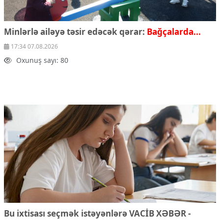
Minlərlə ailəyə təsir edəcək qərar:
Bağçalarda...
17:34 07.08.2026
Oxunuş sayı: 80
Bu ixtisası seçmək istəyənlərə VACİB XƏBƏR -