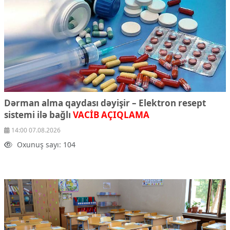
Dərman alma qaydası dəyişir – Elektron resept
sistemi ilə bağlı
VACİB AÇIQLAMA
14:00 07.08.2026
Oxunuş sayı: 104