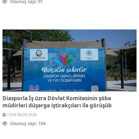
Oxunuş sayı: 91
Diasporla İş üzrə Dövlət Komitəsinin şöbə
müdirləri düşərgə iştirakçıları ilə görüşüb
12:54 06.08.2026
Oxunuş sayı: 104