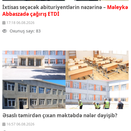
İxtisas seçəcək abituriyentlərin nəzərinə –
Məleykə
Abbaszadə çağırış ETDİ
17:18 06.08.2026
Oxunuş sayı: 83
Əsaslı təmirdən çıxan məktəbdə nələr dəyişib?
16:57 06.08.2026