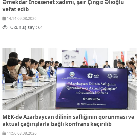
Əməkdar İncəsənət xadimi, şair Çingiz Əlioğlu
Çarpaz baxış
vəfat edib
Təhlil
14:14 09.08.2026
Siyasi
Oxunuş sayı: 61
Geosiyasi
İqtisadi
Sosioloji
Araşdırma
Multimedia
Foto
Video
İnfoqrafika
Podcast
Humanitar
Elm və təhsil
MEK-də Azərbaycan dilinin saflığının qorunması və
Mədəniyyət
aktual çağırışlarla bağlı konfrans keçirilib
Diaspor
11:56 08.08.2026
Yüksəliş hekayəsi