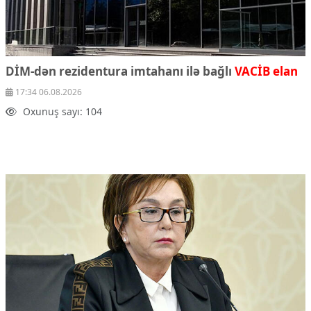
DİM-dən rezidentura imtahanı ilə bağlı
VACİB elan
17:34 06.08.2026
Oxunuş sayı: 104