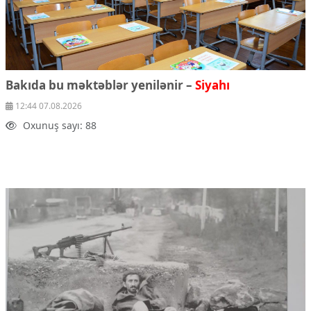
Bakıda bu məktəblər yenilənir –
Siyahı
12:44 07.08.2026
Oxunuş sayı: 88