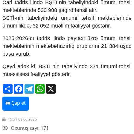
Cari tədris ilində BŞTİ-nin tabeliyindəki ümumi təhsil
Mədəniyyətimizin Zəfəri
məktəblərində 530 988 şagird təhsil alır.
Zəfər Diasporu
Səhiyyə
BŞTİ-nin tabeliyindəki ümumi təhsil məktəblərində
Ailə və uşaq
ümumilikdə, 32 052 müəllim fəaliyyət göstərir.
Turizm
2025-2026-cı tədris ilində paytaxt üzrə ümumi təhsil
İqtisadiyyat
məktəblərinin məktəbəhazırlıq qruplarını 21 384 uşaq
İqtisadi xəbərlər
başa vurub.
Energetika
Neft-qaz
Qeyd edək ki, BŞTİ-nin tabeliyində 371 ümumi təhsil
Əmək və sosial siyasət
müəssisəsi fəaliyyət göstərir.
Kənd təsərrüfatı
Hərbi sənaye
Share
Facebook
Telegram
WhatsApp
X
Telekommunikasiya və nəqliyyat
COP29
🖨 Çap et
Cəmiyyət
15:31 09.06.2026
Crossmedia.az - 1 yaş
Siyasət
Oxunuş sayı: 171
Məhkəmə və hüquq