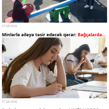
07.08.2026
Minlərlə ailəyə təsir edəcək qərar:
Bağçalarda...
07.08.2026