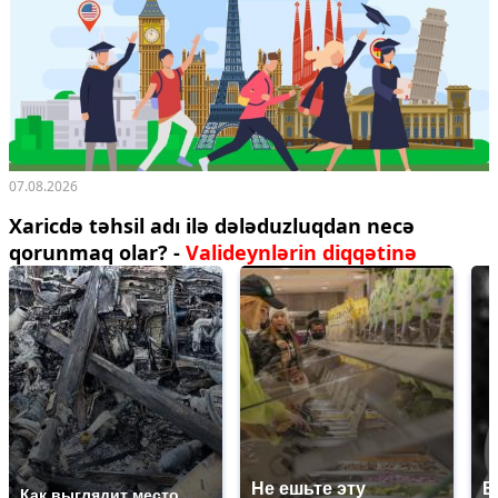
07.08.2026
Xaricdə təhsil adı ilə dələduzluqdan necə
qorunmaq olar? -
Valideynlərin diqqətinə
Не ешьте эту
В
Как выглядит место