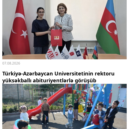
07.08.2026
Türkiyə-Azərbaycan Universitetinin rektoru
yüksəkballı abituriyentlərlə görüşüb