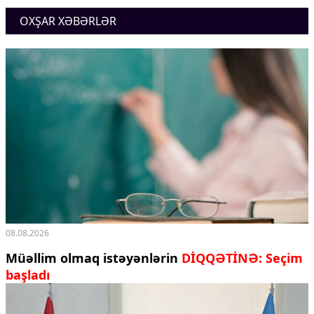
Ekologiya
OXŞAR XƏBƏRLƏR
Zəfər - 5
Gənclər və İdman
Media və QHT
Hadisə
Sağlamlıq
Sosium
Mənəvi dəyərlər
Texnologiya
Mətbuat-150
Əlaqə
Missiyamız
08.08.2026
Müəllim olmaq istəyənlərin
DİQQƏTİNƏ: Seçim
başladı