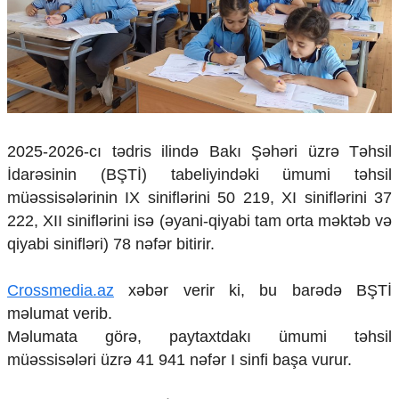
Çarpaz baxış
Təhlil
Siyasi
Geosiyasi
İqtisadi
Sosioloji
2025-2026-cı tədris ilində Bakı Şəhəri üzrə Təhsil
Araşdırma
Multimedia
İdarəsinin (BŞTİ) tabeliyindəki ümumi təhsil
müəssisələrinin IX siniflərini 50 219, XI siniflərini 37
Foto
222, XII siniflərini isə (əyani-qiyabi tam orta məktəb və
Video
qiyabi sinifləri) 78 nəfər bitirir.
İnfoqrafika
Podcast
Crossmedia.az
xəbər verir ki, bu barədə BŞTİ
Humanitar
məlumat verib.
Elm və təhsil
Məlumata görə, paytaxtdakı ümumi təhsil
Mədəniyyət
müəssisələri üzrə 41 941 nəfər I sinfi başa vurur.
Diaspor
Yüksəliş hekayəsi