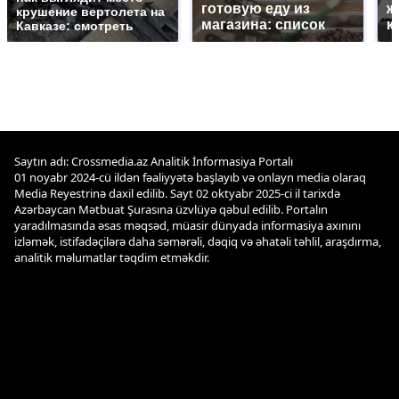
готовую еду из
ж
крушение вертолета на
магазина: список
к
Кавказе: смотреть
Saytın adı: Crossmedia.az Analitik İnformasiya Portalı
01 noyabr 2024-cü ildən fəaliyyətə başlayıb və onlayn media olaraq
Media Reyestrinə daxil edilib. Sayt 02 oktyabr 2025-ci il tarixdə
Azərbaycan Mətbuat Şurasına üzvlüyə qəbul edilib. Portalın
yaradılmasında əsas məqsəd, müasir dünyada informasiya axınını
izləmək, istifadəçilərə daha səmərəli, dəqiq və əhatəli təhlil, araşdırma,
analitik məlumatlar təqdim etməkdir.