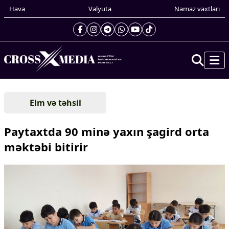
Hava
Valyuta
Namaz vaxtları
Prezidentin gündəliyi
Elm və təhsil
Gündəm
Dünya
Paytaxtda 90 minə yaxın şagird orta
Xarici xəbərlər
məktəbi bitirir
Cənubi Qafqaz
Türk Dünyası
Yaxın Şərq
Avropa
Amerika
Asiya
Afrika