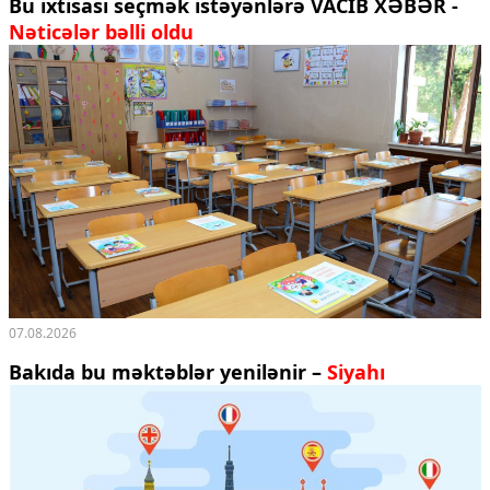
Bu ixtisası seçmək istəyənlərə VACİB XƏBƏR -
Nəticələr bəlli oldu
07.08.2026
Bakıda bu məktəblər yenilənir –
Siyahı