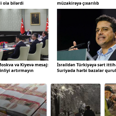
i ola bilərdi
müzakirəyə çıxarılıb
oskva və Kiyevə mesaj:
İsraildən Türkiyəyə sərt itti
inliyi artırmayın
Suriyada hərbi bazalar quru