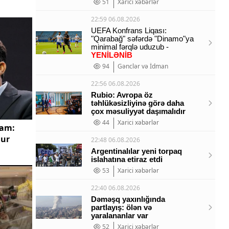
51
Xarici xəbərlər
22:59 06.08.2026
UEFA Konfrans Liqası:
"Qarabağ" səfərdə "Dinamo"ya
minimal fərqlə uduzub -
YENİLƏNİB
94
Gənclər və İdman
22:56 06.08.2026
Rubio: Avropa öz
təhlükəsizliyinə görə daha
çox məsuliyyət daşımalıdır
44
Xarici xəbərlər
ham:
lur
22:48 06.08.2026
Argentinalılar yeni torpaq
islahatına etiraz etdi
53
Xarici xəbərlər
22:40 06.08.2026
Dəməşq yaxınlığında
partlayış: ölən və
yaralananlar var
52
Xarici xəbərlər