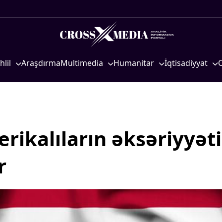
hlil
Araşdırma
Multimedia
Humanitar
İqtisadiyyat
iyasi
Foto
Elm və təhsil
İqtisadi xəbərlər
eosiyasi
Video
Mədəniyyət
Energetika
qtisadi
İnfoqrafika
Diaspor
Neft-qaz
osioloji
Podcast
Yüksəliş hekayəsi
Əmək və sosial si
rikalıların əksəriyyəti
Mədəniyyətimizin Zəfəri
Kənd təsərrüfatı
r
Zəfər Diasporu
Hərbi sənaye
Səhiyyə
Telekommunikasiy
nəqliyyat
Ailə və uşaq
COP29
Turizm