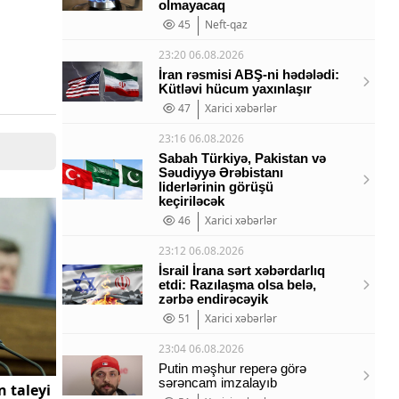
olmayacaq
45
Neft-qaz
23:20 06.08.2026
İran rəsmisi ABŞ-ni hədələdi:
Kütləvi hücum yaxınlaşır
47
Xarici xəbərlər
23:16 06.08.2026
Sabah Türkiyə, Pakistan və
Səudiyyə Ərəbistanı
liderlərinin görüşü
keçiriləcək
46
Xarici xəbərlər
23:12 06.08.2026
İsrail İrana sərt xəbərdarlıq
etdi: Razılaşma olsa belə,
zərbə endirəcəyik
51
Xarici xəbərlər
23:04 06.08.2026
Putin məşhur reperə görə
sərəncam imzalayıb
 taleyi