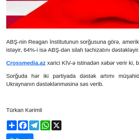
İqtisadiyyat
İqtisadi xəbərlər
Energetika
Neft-qaz
Əmək və sosial siyasət
Kənd təsərrüfatı
ABŞ-nin Reagan İnstitutunun sorğusuna görə, amerika
Hərbi sənaye
Telekommunikasiya və nəqliyyat
istəyir, 64%-i isə ABŞ-dən silah təchizatını dəstəkləyir
COP29
Crossmedia.az
xarici KİV-ə istinadən xəbər verir ki,
Cəmiyyət
Crossmedia.az - 1 yaş
Sorğuda hər iki partiyada dəstək artımı müşahi
Siyasət
Məhkəmə və hüquq
Ukraynanın dəstəklənməsinə səs verib.
Ekologiya
Zəfər - 5
Gənclər və İdman
Türkan Kərimli
Media və QHT
Hadisə
Share
Facebook
Telegram
WhatsApp
X
Sağlamlıq
Sosium
Mənəvi dəyərlər