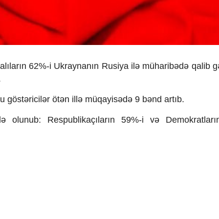
lıların 62%-i Ukraynanın Rusiya ilə müharibədə qalib g
.
 bu göstəricilər ötən illə müqayisədə 9 bənd artıb.
də olunub: Respublikaçıların 59%-i və Demokratları