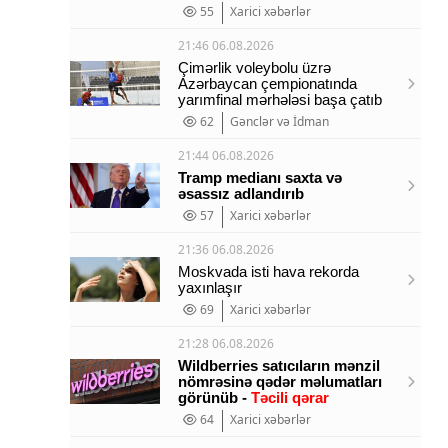
55
Xarici xəbərlər
21:46 06.08.2026
Çimərlik voleybolu üzrə
Azərbaycan çempionatında
yarımfinal mərhələsi başa çatıb
62
Gənclər və İdman
21:44 06.08.2026
Tramp medianı saxta və
əsassız adlandırıb
57
Xarici xəbərlər
21:36 06.08.2026
Moskvada isti hava rekorda
yaxınlaşır
69
Xarici xəbərlər
21:28 06.08.2026
Wildberries satıcıların mənzil
nömrəsinə qədər məlumatları
görünüb -
Təcili qərar
64
Xarici xəbərlər