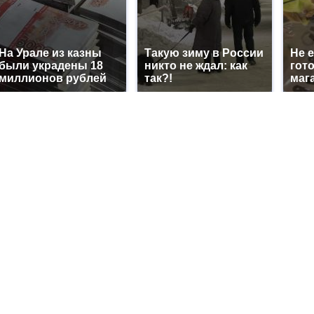
На Урале из казны
Такую зиму в России
Не 
были украдены 18
никто не ждал: как
гот
миллионов рублей
так?!
маг