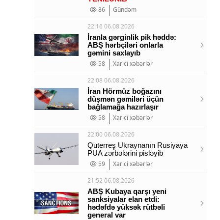
86
Gündəm
22:16 06.08.2026
İranla gərginlik pik həddə:
ABŞ hərbçiləri onlarla
gəmini saxlayıb
58
Xarici xəbərlər
22:08 06.08.2026
İran Hörmüz boğazını
düşmən gəmiləri üçün
bağlamağa hazırlaşır
58
Xarici xəbərlər
22:00 06.08.2026
Quterreş Ukraynanın Rusiyaya
PUA zərbələrini pisləyib
59
Xarici xəbərlər
21:52 06.08.2026
ABŞ Kubaya qarşı yeni
sanksiyalar elan etdi:
hədəfdə yüksək rütbəli
general var