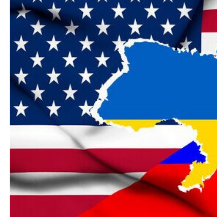
Azərbaycanın Avr
Siyasi
daimi nümayəndəsi
Geosiyasi
İqtisadi
Sosioloji
Araşdırma
Multimedia
Foto
Video
İnfoqrafika
Podcast
Humanitar
Elm və təhsil
Mədəniyyət
Diaspor
Yüksəliş hekayəsi
Mədəniyyətimizin Zəfəri
Zəfər Diasporu
Səhiyyə
Ailə və uşaq
Turizm