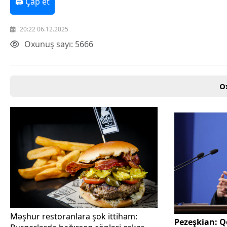
🖨 Çap et
Texnologiya
Mətbuat-150
20:22 06.12.2025
Əlaqə
Missiyamız
Oxunuş sayı: 5666
O
Məşhur restoranlara şok ittiham:
Pezeşkian: Q