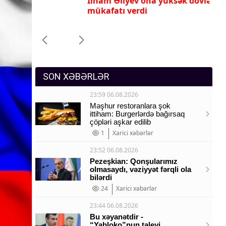
İlham Əliyev ona yüksək dövlət
Pr
Sosium
mükafatı verdi
ye
Mənəvi dəyərlər
Texnologiya
Mətbuat-150
SON XƏBƏRLƏR
23:59 06.08.2026
Məşhur restoranlara şok
ittiham: Burgerlərdə bağırsaq
çöpləri aşkar edilib
1
Xarici xəbərlər
23:52 06.08.2026
Pezeşkian: Qonşularımız
olmasaydı, vəziyyət fərqli ola
bilərdi
24
Xarici xəbərlər
23:44 06.08.2026
Bu xəyanətdir -
“Yabloko”nun taleyi