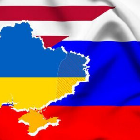
opa Şurası yanında
Prezident mühüm qərar verdi
 geri çağırılıb