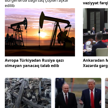
Burgerlərdə bağırsaq çöpləri aşkar
vəziyyət fərql
edilib
Avropa Türkiyədən Rusiya qazı
Ankaradan M
olmayan yanacaq tələb edib
Xəzərdə gərg