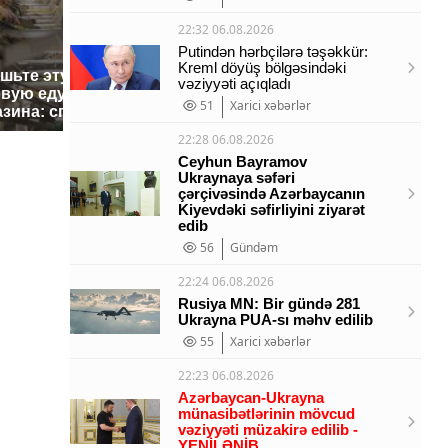
22:32 06.08.2026
Putindən hərbçilərə təşəkkür:
Kreml döyüş bölgəsindəki
ешьте эту
В ОАЭ произошло
Все ново
vəziyyəti açıqladı
овую еду из
жестокое убийство
падению 
51
Xarici xəbərlər
азина: список
криптомиллионера
Кавказе:
22:28 06.08.2026
Ceyhun Bayramov
Ukraynaya səfəri
çərçivəsində Azərbaycanın
Kiyevdəki səfirliyini ziyarət
edib
56
Gündəm
22:24 06.08.2026
Rusiya MN: Bir gündə 281
Ukrayna PUA-sı məhv edilib
55
Xarici xəbərlər
22:23 06.08.2026
Azərbaycan-Ukrayna
münasibətlərinin mövcud
vəziyyəti müzakirə edilib -
YENİLƏNİB