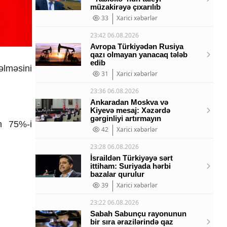
müzakirəyə çıxarılıb
33
Xarici xəbərlər
23:42 06.08.2026
Avropa Türkiyədən Rusiya
qazı olmayan yanacaq tələb
edib
əlməsini
31
Xarici xəbərlər
23:36 06.08.2026
Ankaradan Moskva və
Kiyevə mesaj: Xəzərdə
gərginliyi artırmayın
n 75%-i
42
Xarici xəbərlər
23:28 06.08.2026
İsraildən Türkiyəyə sərt
ittiham: Suriyada hərbi
bazalar qurulur
39
Xarici xəbərlər
23:22 06.08.2026
Sabah Sabunçu rayonunun
bir sıra ərazilərində qaz