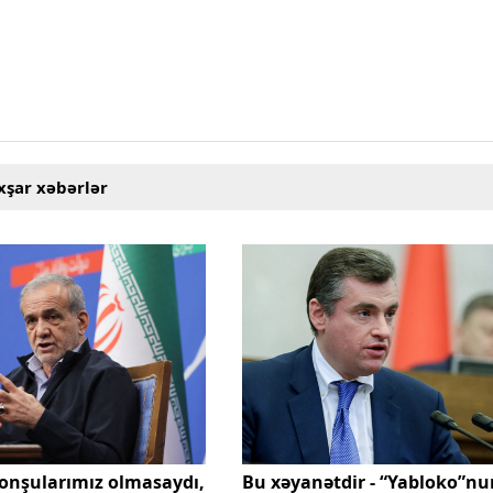
xşar xəbərlər
onşularımız olmasaydı,
Bu xəyanətdir - “Yabloko”nun