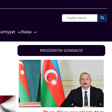
Cəmiyyət
Əlaqə
Crossmedia.az - 1 yaş
Missiyamız
Siyasət
PREZİDENTİN GÜNDƏLİYİ
Məhkəmə və hüquq
yasət
Ekologiya
Zəfər - 5
Gənclər və İdman
a və
Media və QHT
Hadisə
Sağlamlıq