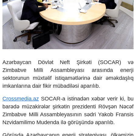
Çarpaz baxış
Təhlil
Siyasi
Geosiyasi
İqtisadi
Sosioloji
Araşdırma
Multimedia
Azərbaycan Dövlət Neft Şirkəti (SOCAR) və
Zimbabve Milli Assambleyası arasında enerji
Foto
Video
sektorunun müxtəlif istiqamətlərinə dair əməkdaşlıq
İnfoqrafika
imkanlarına dair fikir mübadiləsi aparılıb.
Podcast
Crossmedia.az
SOCAR-a istinadən xəbər verir ki, bu
Humanitar
barədə müzakirələr şirkətin prezidenti Rövşən Nəcəf
Elm və təhsil
Zimbabve Milli Assambleyasının sədri Yakob Fransis
Mədəniyyət
Nzvidamilimo Mudenda ilə görüşündə aparılıb.
Diaspor
Yüksəliş hekayəsi
Görüşdə Azərbaycanın enerji strategiyası, ölkəmizin