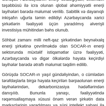
Mədəniyyətimizin Zəfəri
təşəbbüsü ilə icra olunan qlobal əhəmiyyətli enerji
Zəfər Diasporu
layihələri barədə məlumat verilib. Sabitlik və dayanıqlı
Səhiyyə
inkişafın uğurla təmin edildiyi Azərbaycanda xarici
Ailə və uşaq
Turizm
şirkətlərin fəaliyyəti üçün yaradılmış əlverişli
investisiya mühitindən bəhs olunub.
İqtisadiyyat
Söhbət zamanı milli neft-qaz şirkətindən beynəlxalq
İqtisadi xəbərlər
enerji şirkətinə çevrilməkdə olan SOCAR-ın enerji
Energetika
Neft-qaz
sektorunda müxtəlif istiqamətlər üzrə fəaliyyəti,
Əmək və sosial siyasət
Azərbaycanda və digər ölkələrdə həyata keçirdiyi
Kənd təsərrüfatı
layihələr barədə ətraflı məlumat təqdim edilib.
Hərbi sənaye
Telekommunikasiya və nəqliyyat
Görüşdə SOCAR-ın yaşıl gündəliyindən, o cümlədən
COP29
tərəfdaşlarla birgə həyata keçirilən bərpaolunan enerji
Cəmiyyət
layihələrindən, dekarbonizasiya hədəflərindən
danışılıb. Bununla yanaşı, fəaliyyətində
Crossmedia.az - 1 yaş
rəqəmsallaşmaya xüsusi önəm verən şirkətin data
Siyasət
mərkəzlərinin yaradılması və süni intellekt sahəsi ilə
Məhkəmə və hüquq