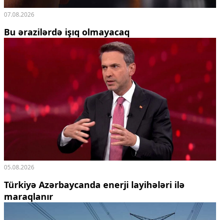
07.08.2026
Bu ərazilərdə işıq olmayacaq
05.08.2026
Türkiyə Azərbaycanda enerji layihələri ilə
maraqlanır