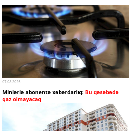
07.08.2026
Minlərlə abonentə xəbərdarlıq:
Bu qəsəbədə
qaz olmayacaq