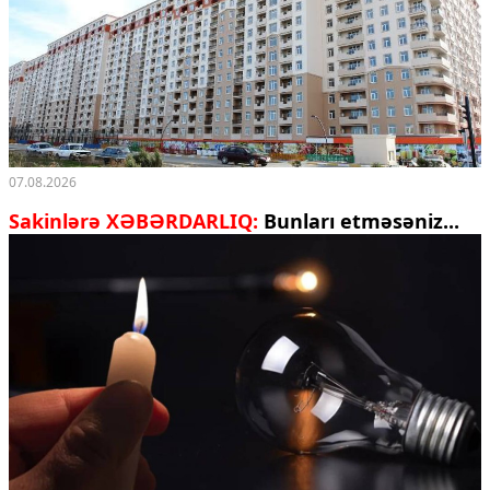
07.08.2026
Sakinlərə XƏBƏRDARLIQ:
Bunları etməsəniz...