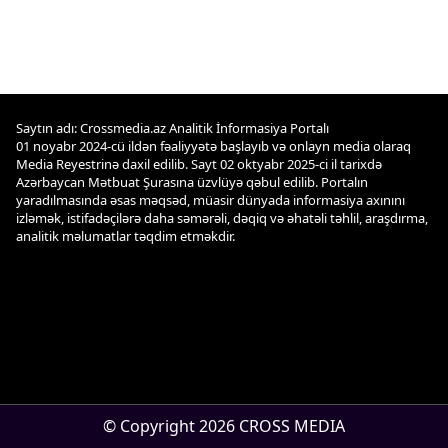
Saytın adı: Crossmedia.az Analitik İnformasiya Portalı
01 noyabr 2024-cü ildən fəaliyyətə başlayıb və onlayn media olaraq
Media Reyestrinə daxil edilib. Sayt 02 oktyabr 2025-ci il tarixdə
Azərbaycan Mətbuat Şurasına üzvlüyə qəbul edilib. Portalın
yaradılmasında əsas məqsəd, müasir dünyada informasiya axınını
izləmək, istifadəçilərə daha səmərəli, dəqiq və əhatəli təhlil, araşdırma,
analitik məlumatlar təqdim etməkdir.
© Copyright 2026 CROSS MEDIA