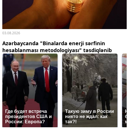
03.08.2026
Azərbaycanda "Binalarda enerji sərfinin
hesablanması metodologiyası" təsdiqlənib
Где будет встреча
Такую зиму в России
Н
президентов США и
никто не ждал: как
б
России: Европа?
так?!
м