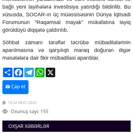
Ekologiya
bağlı yeni layihələrə investisiya yatırdığı bildirilib. Bu
Zəfər - 5
xüsusda, SOCAR-ın üç müəssisəsinin Dünya İqtisadi
Gənclər və İdman
Forumunun "Rəqəmsal mayak" mükafatına layiq
Media və QHT
görüldüyü diqqətə çatdırılıb.
Hadisə
Sağlamlıq
Söhbət zamanı tərəflər təcrübə mübadilələrinin
Sosium
aparılmasına və qarşılıqlı maraq doğuran digər
Mənəvi dəyərlər
məsələlərə dair fikir mübadiləsi aparıblar.
Texnologiya
Mətbuat-150
Share
Facebook
Telegram
WhatsApp
X
Əlaqə
🖨 Çap et
Missiyamız
16:32 08.07.2026
Oxunuş sayı: 155
OXŞAR XƏBƏRLƏR