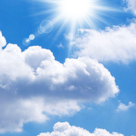
xalq İnvestisiya
Azərbaycanın Malayziyadakı səfi
t Komitəsi yaradılıb
çağırılıb, yenisi təyin olunub