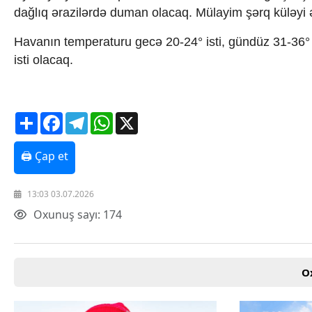
dağlıq ərazilərdə duman olacaq. Mülayim şərq küləyi
Texnologiya
Mətbuat-150
Havanın temperaturu gecə 20-24° isti, gündüz 31-36° 
Əlaqə
Missiyamız
isti olacaq.
Share
Facebook
Telegram
WhatsApp
X
🖨 Çap et
13:03 03.07.2026
Oxunuş sayı: 174
O