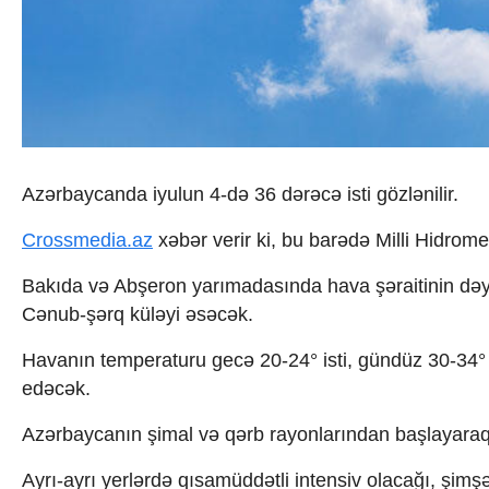
İqtisadiyyat
İqtisadi xəbərlər
Energetika
Neft-qaz
Əmək və sosial siyasət
Kənd təsərrüfatı
Hərbi sənaye
Telekommunikasiya və nəqliyyat
Azərbaycanda iyulun 4-də 36 dərəcə isti gözlənilir.
COP29
Cəmiyyət
Crossmedia.az
xəbər verir ki, bu barədə Milli Hidrom
Crossmedia.az - 1 yaş
Siyasət
Bakıda və Abşeron yarımadasında hava şəraitinin dəy
Məhkəmə və hüquq
Cənub-şərq küləyi əsəcək.
Ekologiya
Zəfər - 5
Havanın temperaturu gecə 20-24° isti, gündüz 30-34° 
Gənclər və İdman
edəcək.
Media və QHT
Hadisə
Azərbaycanın şimal və qərb rayonlarından başlayaraq b
Sağlamlıq
Sosium
Ayrı-ayrı yerlərdə qısamüddətli intensiv olacağı, şim
Mənəvi dəyərlər