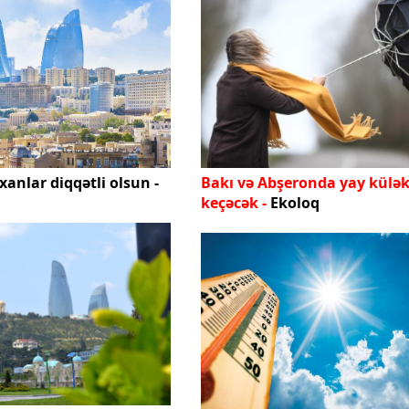
xanlar diqqətli olsun -
Bakı və Abşeronda yay külək
keçəcək -
Ekoloq