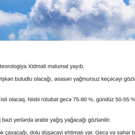
eteorologiya Xidməti məlumat yayıb.
işkən buludlu olacağı, əsasən yağmursuz keçəcəyi gözlən
isti olacaq. Nisbi rütubət gecə 75-80 %, gündüz 50-55 % 
əzi yerlərdə arabir yağış yağacağı gözlənilir.
şək çaxacağı, dolu düşəcəyi ehtimalı var. Gecə və səhər b