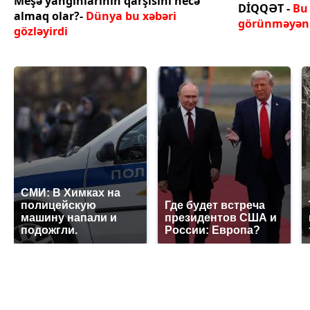
Meşə yanğınlarının qarşısını necə
DİQQƏT -
Bu
almaq olar?-
Dünya bu xəbəri
görünməyən 
gözləyirdi
СМИ: В Химках на
полицейскую
Где будет встреча
машину напали и
президентов США и
подожгли.
России: Европа?