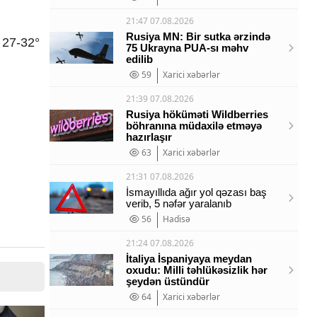
21:47 07.08.2026
Rusiya MN: Bir sutka ərzində
 27-32°
75 Ukrayna PUA-sı məhv
edilib
59
Xarici xəbərlər
21:39 07.08.2026
Rusiya höküməti Wildberries
böhranına müdaxilə etməyə
hazırlaşır
63
Xarici xəbərlər
21:31 07.08.2026
İsmayıllıda ağır yol qəzası baş
verib, 5 nəfər yaralanıb
56
Hadisə
21:24 07.08.2026
İtaliya İspaniyaya meydan
oxudu: Milli təhlükəsizlik hər
şeydən üstündür
64
Xarici xəbərlər