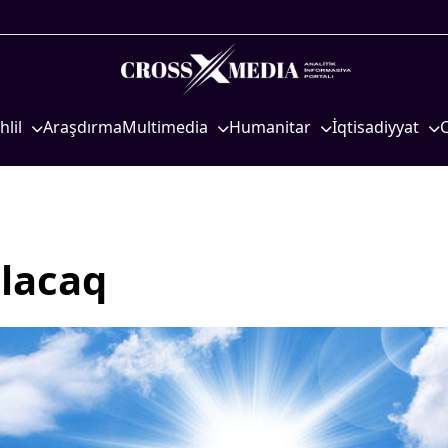
hlil
Araşdırma
Multimedia
Humanitar
İqtisadiyyat
iyasi
Foto
Elm və təhsil
İqtisadi xəbərlər
eosiyasi
Video
Mədəniyyət
Energetika
qtisadi
İnfoqrafika
Diaspor
Neft-qaz
osioloji
Podcast
Yüksəliş hekayəsi
Əmək və sosial si
olacaq
Mədəniyyətimizin Zəfəri
Kənd təsərrüfatı
Zəfər Diasporu
Hərbi sənaye
Səhiyyə
Telekommunikasiy
nəqliyyat
Ailə və uşaq
COP29
Turizm