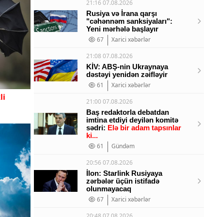
21:16 07.08.2026
Rusiya və İrana qarşı
"cəhənnəm sanksiyaları":
Yeni mərhələ başlayır
67
Xarici xəbərlər
21:08 07.08.2026
KİV: ABŞ-nin Ukraynaya
dəstəyi yenidən zəifləyir
61
Xarici xəbərlər
li
21:00 07.08.2026
Baş redaktorla debatdan
imtina etdiyi deyilən komitə
sədri:
Elə bir adam tapsınlar
ki...
61
Gündəm
20:56 07.08.2026
İlon: Starlink Rusiyaya
zərbələr üçün istifadə
olunmayacaq
67
Xarici xəbərlər
20:48 07.08.2026