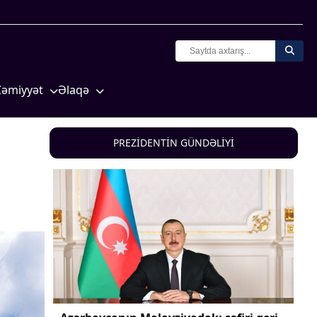
Cəmiyyət
Əlaqə
Crossmedia.az - 1 yaş
Missiyamız
Siyasət
PREZİDENTİN GÜNDƏLİYİ
Məhkəmə və hüquq
yasət
Ekologiya
Zəfər - 5
Gənclər və İdman
a və
Media və QHT
Hadisə
Sağlamlıq