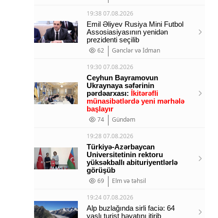
19:38 07.08.2026
Emil Əliyev Rusiya Mini Futbol
Assosiasiyasının yenidən
prezidenti seçilib
62
Gənclər və İdman
19:30 07.08.2026
Ceyhun Bayramovun
Ukraynaya səfərinin
pərdəarxası:
İkitərəfli
münasibətlərdə yeni mərhələ
başlayır
74
Gündəm
19:28 07.08.2026
Türkiyə-Azərbaycan
Universitetinin rektoru
yüksəkballı abituriyentlərlə
görüşüb
69
Elm və təhsil
19:24 07.08.2026
Alp buzlağında sirli faciə: 64
yaşlı turist həyatını itirib