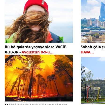
Bu bölgələrdə yaşayanlara VACİB
Sabah çölə çı
XƏBƏR -
Avqustun 8-9-u...
HAVA...