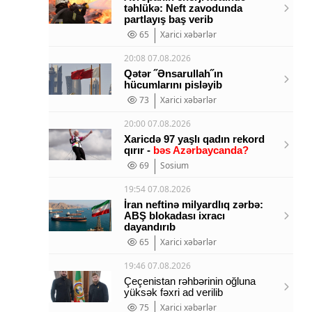
təhlükə: Neft zavodunda
partlayış baş verib
65
Xarici xəbərlər
20:08 07.08.2026
Qətər ˝Ənsarullah˝ın
hücumlarını pisləyib
73
Xarici xəbərlər
20:00 07.08.2026
Xaricdə 97 yaşlı qadın rekord
qırır -
bəs Azərbaycanda?
69
Sosium
19:54 07.08.2026
İran neftinə milyardlıq zərbə:
ABŞ blokadası ixracı
dayandırıb
65
Xarici xəbərlər
19:46 07.08.2026
Çeçenistan rəhbərinin oğluna
yüksək fəxri ad verilib
75
Xarici xəbərlər