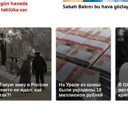
 gün havada
Sabah Bakını bu hava gözləy
təhlükə var
Такую зиму в России
На Урале из казны
В О
никто не ждал: как
были украдены 18
жес
так?!
миллионов рублей
кри