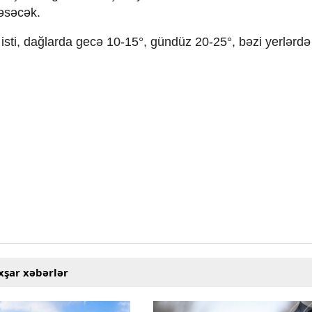
 əsəcək.
isti, dağlarda gecə 10-15°, gündüz 20-25°, bəzi yerlərdə
xşar xəbərlər