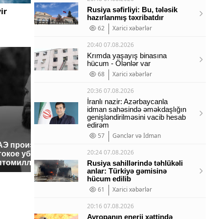
Rusiya səfirliyi: Bu, tələsik
ir
hazırlanmış təxribatdır
62
Xarici xəbərlər
20:40 07.08.2026
Krımda yaşayış binasına
hücum - Ölənlər var
68
Xarici xəbərlər
20:36 07.08.2026
İranlı nazir: Azərbaycanla
idman sahəsində əməkdaşlığın
genişləndirilməsini vacib hesab
edirəm
57
Gənclər və İdman
АЭ произошло
Таких с
Все новости по
20:24 07.08.2026
токое убийство
было с 
падению вертолета на
птомиллионера
ждать в
Rusiya sahillərində təhlükəli
Кавказе: читать здесь
anlar: Türkiyə gəmisinə
hücum edilib
61
Xarici xəbərlər
20:16 07.08.2026
Avropanın enerji xəttində