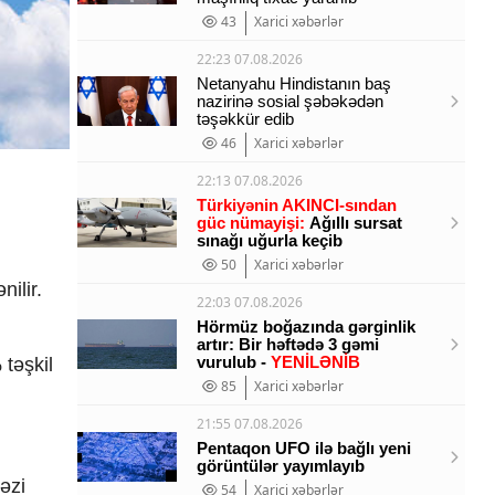
43
Xarici xəbərlər
22:23 07.08.2026
Netanyahu Hindistanın baş
nazirinə sosial şəbəkədən
təşəkkür edib
46
Xarici xəbərlər
22:13 07.08.2026
Türkiyənin AKINCI-sından
güc nümayişi:
Ağıllı sursat
sınağı uğurla keçib
50
Xarici xəbərlər
ilir.
22:03 07.08.2026
Hörmüz boğazında gərginlik
artır: Bir həftədə 3 gəmi
vurulub -
YENİLƏNİB
təşkil
85
Xarici xəbərlər
21:55 07.08.2026
Pentaqon UFO ilə bağlı yeni
görüntülər yayımlayıb
əzi
54
Xarici xəbərlər