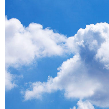
Azərbaycan Beynəl
Siyasi
Forumunun Təşkila
Geosiyasi
İqtisadi
Sosioloji
Araşdırma
Multimedia
Foto
Video
İnfoqrafika
Podcast
Humanitar
Elm və təhsil
Mədəniyyət
Diaspor
Yüksəliş hekayəsi
Mədəniyyətimizin Zəfəri
Zəfər Diasporu
Səhiyyə
Ailə və uşaq
Turizm