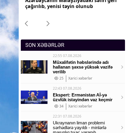
ri geri
Azərbaycanın Pakistandakı səfiri geri
Az
Sosium
çağırılıb, yenisi təyin olunub
ça
Mənəvi dəyərlər
Texnologiya
Mətbuat-150
SON XƏBƏRLƏR
22:55 07.08.2026
Müxalifətin həbslərində adı
hallanan şəxsə yüksək vəzifə
verilib
25
Xarici xəbərlər
22:43 07.08.2026
Ekspert: Ermənistan Aİ-yə
üzvlük istəyindən vaz keçmir
34
Xarici xəbərlər
22:31 07.08.2026
Ukraynanın liman problemi
sərhədlərə yayıldı - minlərlə
maşınlıq tıxac yaranıb