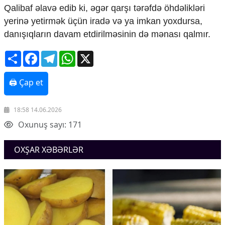
Mədəniyyətimizin Zəfəri
Qalibaf əlavə edib ki, əgər qarşı tərəfdə öhdəlikləri
Zəfər Diasporu
yerinə yetirmək üçün iradə və ya imkan yoxdursa,
Səhiyyə
danışıqların davam etdirilməsinin də mənası qalmır.
Ailə və uşaq
Turizm
Share
Facebook
Telegram
WhatsApp
X
İqtisadiyyat
🖨 Çap et
İqtisadi xəbərlər
Energetika
Neft-qaz
18:58 14.06.2026
Əmək və sosial siyasət
Oxunuş sayı: 171
Kənd təsərrüfatı
Hərbi sənaye
OXŞAR XƏBƏRLƏR
Telekommunikasiya və nəqliyyat
COP29
Cəmiyyət
Crossmedia.az - 1 yaş
Siyasət
Məhkəmə və hüquq