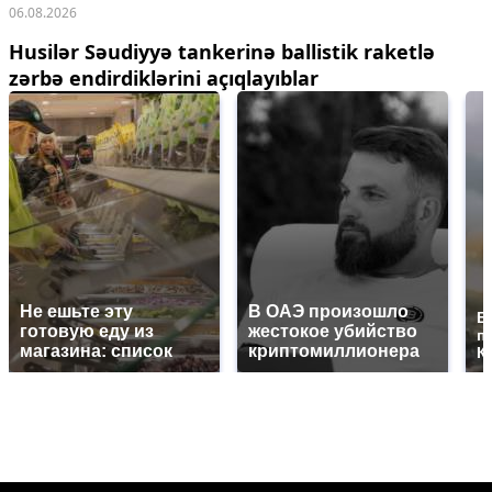
06.08.2026
Husilər Səudiyyə tankerinə ballistik raketlə
zərbə endirdiklərini açıqlayıblar
Не ешьте эту
В ОАЭ произошло
В
готовую еду из
жестокое убийство
п
магазина: список
криптомиллионера
К