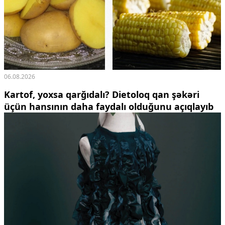
Ekologiya
Zəfər - 5
Gənclər və İdman
Media və QHT
Hadisə
Sağlamlıq
Sosium
06.08.2026
Mənəvi dəyərlər
Kartof, yoxsa qarğıdalı? Dietoloq qan şəkəri
Texnologiya
üçün hansının daha faydalı olduğunu açıqlayıb
Mətbuat-150
Əlaqə
Missiyamız