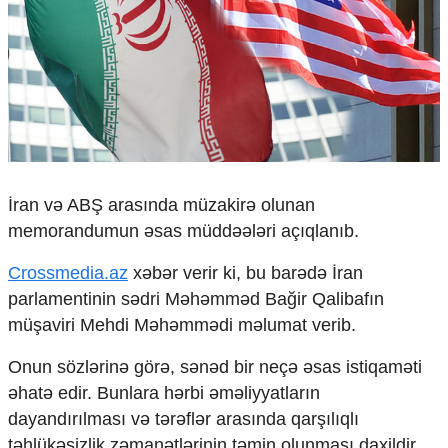
Çarpaz baxış
Təhlil
Siyasi
Geosiyasi
İqtisadi
Sosioloji
Araşdırma
Multimedia
İran və ABŞ arasında müzakirə olunan
memorandumun əsas müddəələri açıqlanıb.
Foto
Video
Crossmedia.az
xəbər verir ki, bu barədə İran
İnfoqrafika
Podcast
parlamentinin sədri Məhəmməd Bağir Qalibafın
müşaviri Mehdi Məhəmmədi məlumat verib.
Humanitar
Onun sözlərinə görə, sənəd bir neçə əsas istiqaməti
Elm və təhsil
əhatə edir. Bunlara hərbi əməliyyatların
Mədəniyyət
Diaspor
dayandırılması və tərəflər arasında qarşılıqlı
Yüksəliş hekayəsi
təhlükəsizlik zəmanətlərinin təmin olunması daxildir.