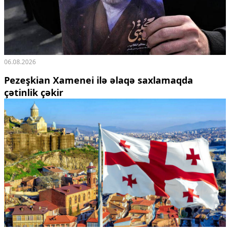
06.08.2026
Pezeşkian Xamenei ilə əlaqə saxlamaqda
çətinlik çəkir