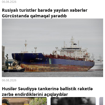
06.08.2026
Rusiyalı turistlər barədə yayılan xəbərlər
Gürcüstanda qalmaqal yaradıb
06.08.2026
Husilər Səudiyyə tankerinə ballistik raketlə
zərbə endirdiklərini açıqlayıblar