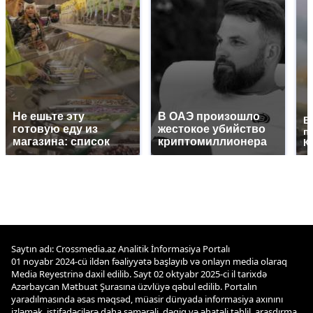
Не ешьте эту
В ОАЭ произошло
В
готовую еду из
жестокое убийство
п
магазина: список
криптомиллионера
К
Saytın adı: Crossmedia.az Analitik İnformasiya Portalı
01 noyabr 2024-cü ildən fəaliyyətə başlayıb və onlayn media olaraq
Media Reyestrinə daxil edilib. Sayt 02 oktyabr 2025-ci il tarixdə
Azərbaycan Mətbuat Şurasına üzvlüyə qəbul edilib. Portalın
yaradılmasında əsas məqsəd, müasir dünyada informasiya axınını
izləmək, istifadəçilərə daha səmərəli, dəqiq və əhatəli təhlil, araşdırma,