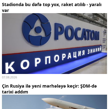
Stadionda bu dəfə top yox, raket atılıb - yaralı
var
07.08.2026
Çin Rusiya ilə yeni mərhələyə keçir: ŞDM-də
tarixi addım