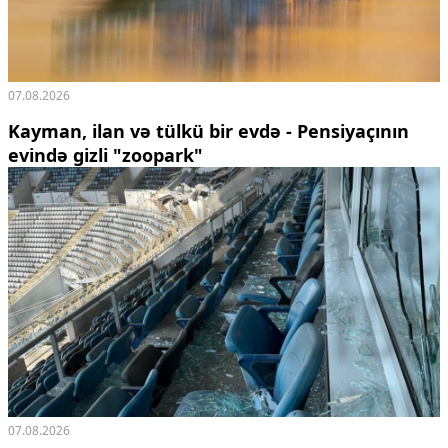
07.08.2026
Kayman, ilan və tülkü bir evdə - Pensiyaçının
evində gizli "zoopark"
07.08.2026