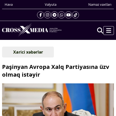
Hava
Valyuta
Namaz vaxtları
Prezidentin gündəliyi
Xarici xəbərlər
Gündəm
Dünya
Paşinyan Avropa Xalq Partiyasına üzv
Xarici xəbərlər
olmaq istəyir
Cənubi Qafqaz
Türk Dünyası
Yaxın Şərq
Avropa
Amerika
Asiya
Afrika