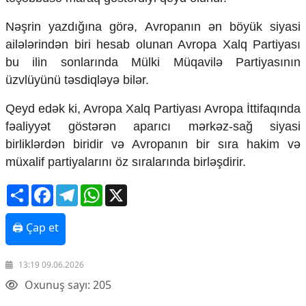
Mədəniyyətimizin Zəfəri
Zəfər Diasporu
Nəşrin yazdığına görə, Avropanın ən böyük siyasi
Səhiyyə
ailələrindən biri hesab olunan Avropa Xalq Partiyası
Ailə və uşaq
bu ilin sonlarında Mülki Müqavilə Partiyasının
Turizm
üzvlüyünü təsdiqləyə bilər.
İqtisadiyyat
Qeyd edək ki, Avropa Xalq Partiyası Avropa İttifaqında
İqtisadi xəbərlər
fəaliyyət göstərən aparıcı mərkəz-sağ siyasi
Energetika
birliklərdən biridir və Avropanın bir sıra hakim və
Neft-qaz
müxalif partiyalarını öz sıralarında birləşdirir.
Əmək və sosial siyasət
Kənd təsərrüfatı
Share
Facebook
Telegram
WhatsApp
X
Hərbi sənaye
Telekommunikasiya və nəqliyyat
COP29
🖨 Çap et
Cəmiyyət
13:19 09.06.2026
Crossmedia.az - 1 yaş
Oxunuş sayı: 205
Siyasət
Məhkəmə və hüquq