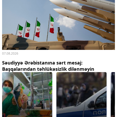
07.08.2026
Səudiyyə Ərəbistanına sərt mesaj:
Başqalarından təhlükəsizlik dilənməyin