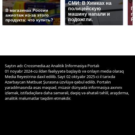
СМИ: В Химках на
полицейскую
Г
В магазинах России
машину напали и
п
ажиотаж из-за этого
подожгли.
Р
продукта: что купить?
Saytın adı: Crossmedia.az Analitik İnformasiya Portalı
01 noyabr 2024-cü ildən fəaliyyətə başlayıb və onlayn media olaraq
Media Reyestrinə daxil edilib. Sayt 02 oktyabr 2025-ci il tarixdə
Azərbaycan Mətbuat Şurasına üzvlüyə qəbul edilib. Portalın
yaradılmasında əsas məqsəd, müasir dünyada informasiya axınını
izləmək, istifadəçilərə daha səmərəli, dəqiq və əhatəli təhlil, araşdırma,
analitik məlumatlar təqdim etməkdir.