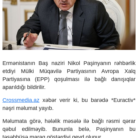
Çarpaz baxış
Təhlil
Siyasi
Geosiyasi
İqtisadi
Sosioloji
Araşdırma
Multimedia
Ermənistanın Baş naziri Nikol Paşinyanın rəhbərlik
etdiyi Mülki Müqavilə Partiyasının Avropa Xalq
Foto
Video
Partiyasına (EPP) qoşulması ilə bağlı danışıqlar
İnfoqrafika
aparıldığı bildirilir.
Podcast
Crossmedia.az
xəbər verir ki, bu barədə *Euractiv*
Humanitar
nəşri məlumat yayıb.
Elm və təhsil
Məlumata görə, hələlik məsələ ilə bağlı rəsmi qərar
Mədəniyyət
Diaspor
qəbul edilməyib. Bununla belə, Paşinyanın bu
Yüksəliş hekayəsi
təşəbbüsə maraq göstərdiyi qeyd olunur.