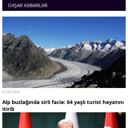
OXŞAR XƏBƏRLƏR
Ekologiya
Zəfər - 5
Gənclər və İdman
Media və QHT
Hadisə
Sağlamlıq
Sosium
Mənəvi dəyərlər
Texnologiya
Mətbuat-150
Əlaqə
Missiyamız
07.08.2026
Alp buzlağında sirli faciə: 64 yaşlı turist həyatını
itirib