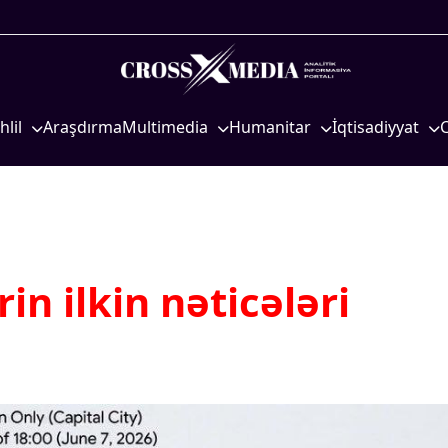
hlil
Araşdırma
Multimedia
Humanitar
İqtisadiyyat
iyasi
Foto
Elm və təhsil
İqtisadi xəbərlər
eosiyasi
Video
Mədəniyyət
Energetika
qtisadi
İnfoqrafika
Diaspor
Neft-qaz
osioloji
Podcast
Yüksəliş hekayəsi
Əmək və sosial si
n ilkin nəticələri
Mədəniyyətimizin Zəfəri
Kənd təsərrüfatı
Zəfər Diasporu
Hərbi sənaye
Səhiyyə
Telekommunikasiy
nəqliyyat
Ailə və uşaq
COP29
Turizm