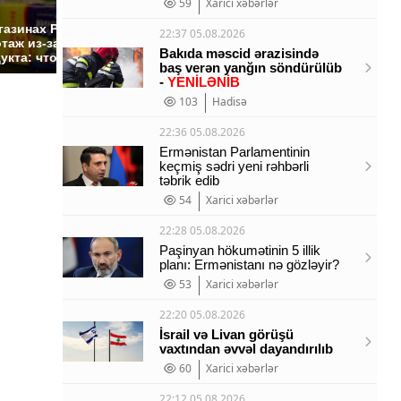
59
Xarici xəbərlər
СМИ: В Химках на
полицейскую
Где буд
газинах России
22:37 05.08.2026
машину напали и
презид
таж из-за этого
Bakıda məscid ərazisində
подожгли.
России:
укта: что купить?
baş verən yanğın söndürülüb
-
YENİLƏNİB
103
Hadisə
22:36 05.08.2026
Ermənistan Parlamentinin
keçmiş sədri yeni rəhbərli
təbrik edib
54
Xarici xəbərlər
22:28 05.08.2026
Paşinyan hökumətinin 5 illik
planı: Ermənistanı nə gözləyir?
53
Xarici xəbərlər
22:20 05.08.2026
İsrail və Livan görüşü
vaxtından əvvəl dayandırılıb
60
Xarici xəbərlər
22:12 05.08.2026