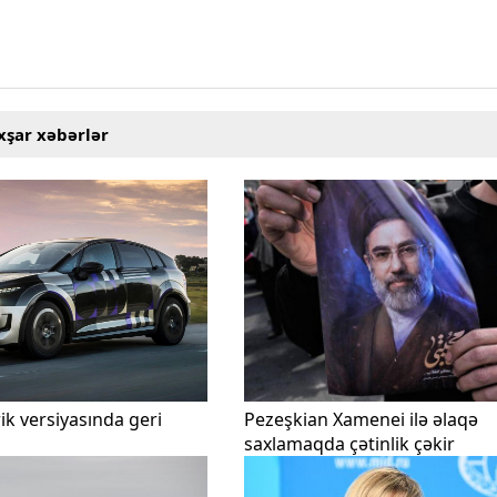
xşar xəbərlər
ik versiyasında geri
Pezeşkian Xamenei ilə əlaqə
saxlamaqda çətinlik çəkir