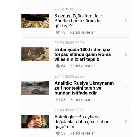
23:54 05.08.2026
6 avqust üçün Tarot falı:
Bürcləri hansı sürprizlər
gözləyir?
78
Xarici xəbərlər
23:50 05.08.2026
Britaniyada 1600 ildən çox
torpaq altında qalan Roma
villasının izləri tapılıb
64
Xarici xəbərlər
23:44 05.08.2026
Analitik: Rusiya Ukraynanın
zəif nöqtəsini tapıb və
bundan istifadə edir
63
Xarici xəbərlər
23:40 05.08.2026
Astroloqlar: Bu aylarda
doğulanlar daha çox “səhər
quşu” olur
59
Xarici xəbərlər