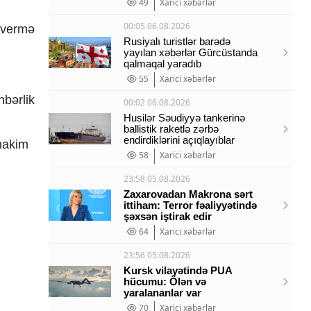
49
Xarici xəbərlər
00:05 06.08.2026
əsvermə
Rusiyalı turistlər barədə
yayılan xəbərlər Gürcüstanda
qalmaqal yaradıb
55
Xarici xəbərlər
hbərlik
00:02 06.08.2026
Husilər Səudiyyə tankerinə
ballistik raketlə zərbə
endirdiklərini açıqlayıblar
 hakim
58
Xarici xəbərlər
23:58 05.08.2026
Zaxarovadan Makrona sərt
ittiham: Terror fəaliyyətində
şəxsən iştirak edir
64
Xarici xəbərlər
23:56 05.08.2026
Kursk vilayətində PUA
hücumu: Ölən və
yaralananlar var
70
Xarici xəbərlər