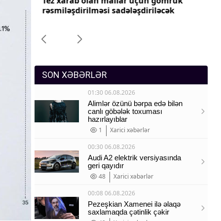
yyəti
Tez xarab olan mallar üçün gömrük
Pr
Sosium
imələr
rəsmiləşdirilməsi sadələşdiriləcək
dəy
Mənəvi dəyərlər
Texnologiya
Mətbuat-150
SON XƏBƏRLƏR
01:30 06.08.2026
Alimlər özünü bərpa edə bilən
canlı göbələk toxuması
hazırlayıblar
1
Xarici xəbərlər
00:30 06.08.2026
Audi A2 elektrik versiyasında
geri qayıdır
48
Xarici xəbərlər
00:08 06.08.2026
Pezeşkian Xamenei ilə əlaqə
saxlamaqda çətinlik çəkir