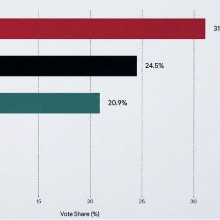
ndə olan əsas
Sosial şəbəkələrdə yaş məhdudi
əsi qaydası dəyişib
tələbinin pozulmasına görə cər
müəyyənləşib