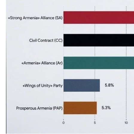
Dövlət mülkiyyəti
Siyasi
vəsaitlərin verilm
Geosiyasi
İqtisadi
Sosioloji
Araşdırma
Multimedia
Foto
Video
İnfoqrafika
Podcast
Humanitar
Elm və təhsil
Mədəniyyət
Diaspor
Yüksəliş hekayəsi
Mədəniyyətimizin Zəfəri
Zəfər Diasporu
Səhiyyə
Ailə və uşaq
Turizm