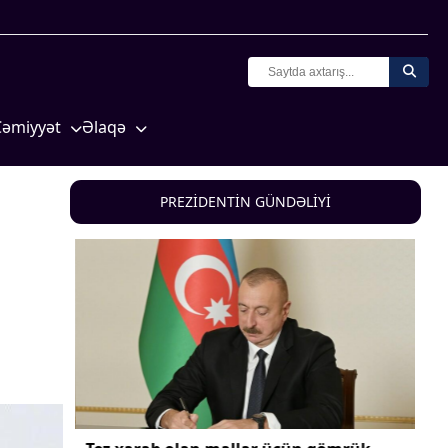
Cəmiyyət
Əlaqə
Crossmedia.az - 1 yaş
Missiyamız
Siyasət
PREZİDENTİN GÜNDƏLİYİ
Məhkəmə və hüquq
yasət
Ekologiya
Zəfər - 5
Gənclər və İdman
a və
Media və QHT
Hadisə
Sağlamlıq