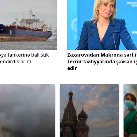
yə tankerinə ballistik
Zaxarovadan Makrona sərt i
endirdiklərini
Terror fəaliyyətində şəxsən i
edir