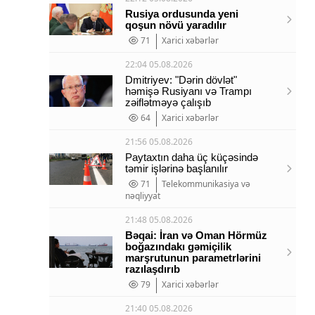
Rusiya ordusunda yeni
qoşun növü yaradılır
71
Xarici xəbərlər
22:04 05.08.2026
Dmitriyev: "Dərin dövlət"
həmişə Rusiyanı və Trampı
zəiflətməyə çalışıb
64
Xarici xəbərlər
21:56 05.08.2026
Paytaxtın daha üç küçəsində
təmir işlərinə başlanılır
71
Telekommunikasiya və
nəqliyyat
21:48 05.08.2026
Bəqai: İran və Oman Hörmüz
boğazındakı gəmiçilik
marşrutunun parametrlərini
razılaşdırıb
79
Xarici xəbərlər
21:40 05.08.2026