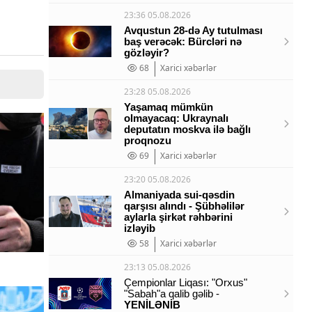
23:36 05.08.2026
Avqustun 28-də Ay tutulması
baş verəcək: Bürcləri nə
gözləyir?
68
Xarici xəbərlər
23:28 05.08.2026
Yaşamaq mümkün
olmayacaq: Ukraynalı
deputatın moskva ilə bağlı
proqnozu
69
Xarici xəbərlər
23:20 05.08.2026
Almaniyada sui-qəsdin
qarşısı alındı - Şübhəlilər
aylarla şirkət rəhbərini
izləyib
58
Xarici xəbərlər
23:13 05.08.2026
Çempionlar Liqası: "Orxus"
"Sabah"a qalib gəlib -
YENİLƏNİB