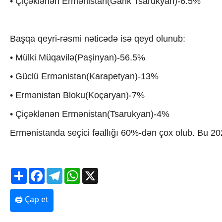
• Çiçəklənən Ermənistan(Garik Tsarukyan)-6.5%
Texnologiya
Mətbuat-150
Əlaqə
Başqa qeyri-rəsmi nəticədə isə qeyd olunub:
Missiyamız
• Mülki Müqavilə(Paşinyan)-56.5%
• Güclü Ermənistan(Karapetyan)-13%
• Ermənistan Bloku(Koçaryan)-7%
• Çiçəklənən Ermənistan(Tsarukyan)-4%
Ermənistanda seçici fəallığı 60%-dən çox olub. Bu 202
Share
Facebook
Telegram
WhatsApp
X
🖨 Çap et