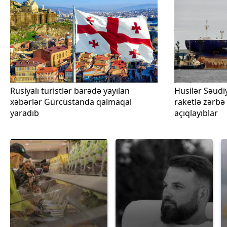
Rusiyalı turistlər barədə yayılan
Husilər Səudiy
xəbərlər Gürcüstanda qalmaqal
raketlə zərbə 
yaradıb
açıqlayıblar