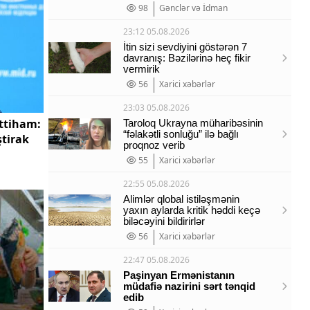
98
Gənclər və İdman
23:12 05.08.2026
İtin sizi sevdiyini göstərən 7
davranış: Bəzilərinə heç fikir
vermirik
56
Xarici xəbərlər
23:03 05.08.2026
ttiham:
Taroloq Ukrayna müharibəsinin
“fəlakətli sonluğu” ilə bağlı
ştirak
proqnoz verib
55
Xarici xəbərlər
22:55 05.08.2026
Alimlər qlobal istiləşmənin
yaxın aylarda kritik həddi keçə
biləcəyini bildirirlər
56
Xarici xəbərlər
22:47 05.08.2026
Paşinyan Ermənistanın
müdafiə nazirini sərt tənqid
edib