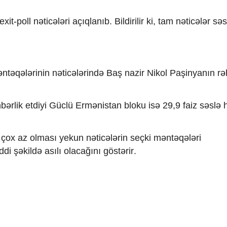
xit-poll nəticələri açıqlanıb. Bildirilir ki, tam nəticələr s
ntəqələrinin nəticələrində Baş nazir Nikol Paşinyanın rə
ərlik etdiyi Güclü Ermənistan bloku isə 29,9 faiz səslə
n çox az olması yekun nəticələrin seçki məntəqələri
 şəkildə asılı olacağını göstərir.