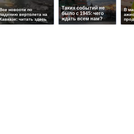
Таких событий не
Все новости по
В ма
было с 1945: чего
падению вертолета на
ажио
ждать всем нам?
Кавказе: читать здесь
прод