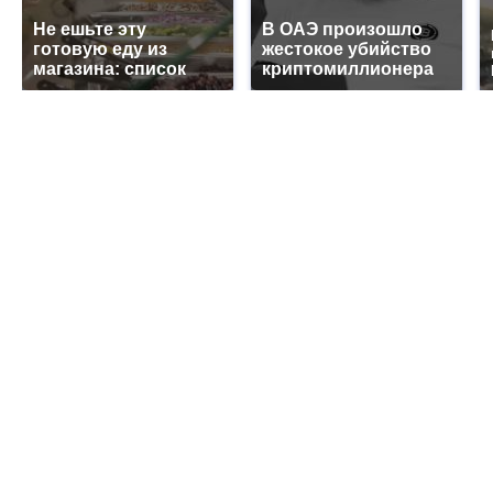
Не ешьте эту
В ОАЭ произошло
готовую еду из
жестокое убийство
магазина: список
криптомиллионера