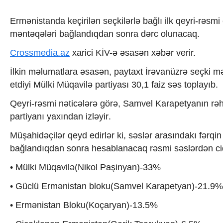
İqtisadiyyat
İqtisadi xəbərlər
Ermənistanda keçirilən seçkilərlə bağlı ilk qeyri-rəsmi e
Energetika
məntəqələri bağlandıqdan sonra dərc olunacaq.
Neft-qaz
Əmək və sosial siyasət
Crossmedia.az
xarici KİV-ə əsasən xəbər verir.
Kənd təsərrüfatı
Hərbi sənaye
İlkin məlumatlara əsasən, paytaxt İrəvanüzrə seçki mə
Telekommunikasiya və nəqliyyat
etdiyi Mülki Müqavilə partiyası 30,1 faiz səs toplayıb.
COP29
Cəmiyyət
Qeyri-rəsmi nəticələrə görə, Samvel Karapetyanın rəhb
Crossmedia.az - 1 yaş
partiyanı yaxından izləyir.
Siyasət
Məhkəmə və hüquq
Müşahidəçilər qeyd edirlər ki, səslər arasındakı fərqi
Ekologiya
bağlandıqdan sonra hesablanacaq rəsmi səslərdən ciddi
Zəfər - 5
Gənclər və İdman
• Mülki Müqavilə(Nikol Paşinyan)-33%
Media və QHT
• Güclü Ermənistan bloku(Samvel Karapetyan)-21.9%
Hadisə
Sağlamlıq
• Ermənistan Bloku(Koçaryan)-13.5%
Sosium
Mənəvi dəyərlər