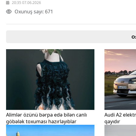
20:35 07.06.2026
Oxunuş sayı: 671
O
Alimlər özünü bərpa edə bilən canlı
Audi A2 elektr
göbələk toxuması hazırlayıblar
qayıdır