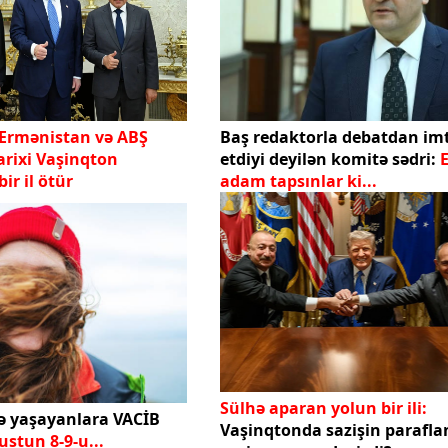
 Ermənistan və ABŞ
Baş redaktorla debatdan im
tarixi Vaşinqton
etdiyi deyilən komitə sədri:
E
ir il ötür
adam tapsınlar ki...
Sülhə aparan yolun bir ili:
ə yaşayanlara VACİB
Vaşinqtonda sazişin parafl
stun 8-9-u...