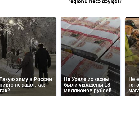
regionu necə dəyişdi?
Такую зиму в России
На Урале из казны
Не 
никто не ждал: как
были украдены 18
гот
так?!
миллионов рублей
маг