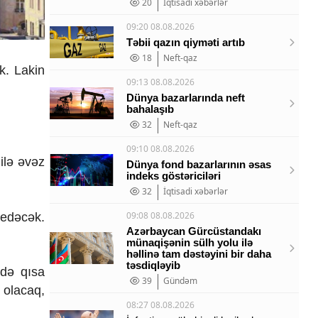
20
İqtisadi xəbərlər
09:20 08.08.2026
Təbii qazın qiyməti artıb
18
Neft-qaz
k. Lakin
09:13 08.08.2026
Dünya bazarlarında neft
bahalaşıb
32
Neft-qaz
09:10 08.08.2026
ilə əvəz
Dünya fond bazarlarının əsas
indeks göstəriciləri
32
İqtisadi xəbərlər
09:08 08.08.2026
 edəcək.
Azərbaycan Gürcüstandakı
münaqişənin sülh yolu ilə
həllinə tam dəstəyini bir daha
təsdiqləyib
rdə qısa
39
Gündəm
 olacaq,
08:27 08.08.2026