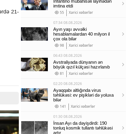
İnfantino mübahisəli layihədən
imtina etdi
ərdə 21-
55
Xarici xəbərlər
07:34 08.08.2026
Ayın yaşı əvvəlki
hesablamalardan 40 milyon il
çox ola bilər
98
Xarici xəbərlər
06:43 08.08.2026
Avstraliyada dünyanın ən
böyük qızıl külçəsi hazırlanıb
81
Xarici xəbərlər
02:20 08.08.2026
Ayaqqabı altlığında virus
təhlükəsi: ev pişikləri də yoluxa
bilər
141
Xarici xəbərlər
01:30 08.08.2026
İnsan Ayı da dəyişdirdi: 190
tonluq kosmik tullantı təhlükəsi
artır