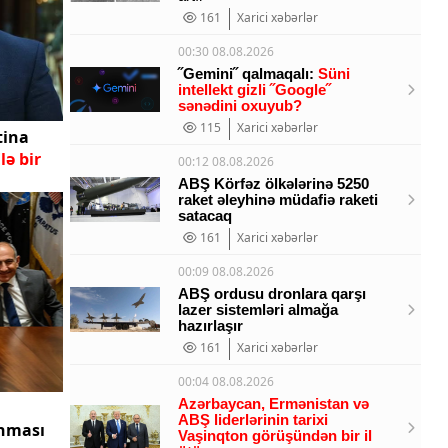
161
Xarici xəbərlər
00:30 08.08.2026
˝Gemini˝ qalmaqalı:
Süni
intellekt gizli ˝Google˝
sənədini oxuyub?
115
Xarici xəbərlər
tina
lə bir
00:12 08.08.2026
ABŞ Körfəz ölkələrinə 5250
raket əleyhinə müdafiə raketi
satacaq
161
Xarici xəbərlər
00:09 08.08.2026
ABŞ ordusu dronlara qarşı
lazer sistemləri almağa
hazırlaşır
161
Xarici xəbərlər
00:04 08.08.2026
Azərbaycan, Ermənistan və
ABŞ liderlərinin tarixi
anması
Vaşinqton görüşündən bir il