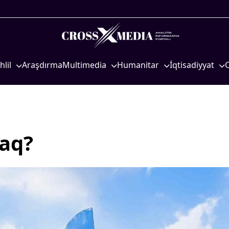
hlil
Araşdırma
Multimedia
Humanitar
İqtisadiyyat
iyasi
Foto
Elm və təhsil
İqtisadi xəbərlər
eosiyasi
Video
Mədəniyyət
Energetika
qtisadi
İnfoqrafika
Diaspor
Neft-qaz
osioloji
Podcast
Yüksəliş hekayəsi
Əmək və sosial si
caq?
Mədəniyyətimizin Zəfəri
Kənd təsərrüfatı
Zəfər Diasporu
Hərbi sənaye
Səhiyyə
Telekommunikasiy
nəqliyyat
Ailə və uşaq
COP29
Turizm