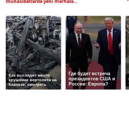
münasibətlərdə yeni mərhələ
başlayır
Где будет встреча
Как выглядит место
президентов США и
крушение вертолета на
России: Европа?
Кавказе: смотреть