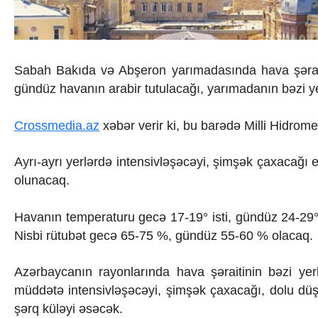
İqtisadiyyat
İqtisadi xəbərlər
Energetika
Neft-qaz
Əmək və sosial siyasət
Sabah Bakıda və Abşeron yarımadasında hava şərai
Kənd təsərrüfatı
gündüz havanın arabir tutulacağı, yarımadanın bəzi ye
Hərbi sənaye
Telekommunikasiya və nəqliyyat
Crossmedia.az
xəbər verir ki, bu barədə Milli Hidrom
COP29
Cəmiyyət
Crossmedia.az - 1 yaş
Ayrı-ayrı yerlərdə intensivləşəcəyi, şimşək çaxacağı 
Siyasət
olunacaq.
Məhkəmə və hüquq
Ekologiya
Havanın temperaturu gecə 17-19° isti, gündüz 24-29° 
Zəfər - 5
Nisbi rütubət gecə 65-75 %, gündüz 55-60 % olacaq.
Gənclər və İdman
Media və QHT
Hadisə
Azərbaycanın rayonlarında hava şəraitinin bəzi yerlə
Sağlamlıq
müddətə intensivləşəcəyi, şimşək çaxacağı, dolu düş
Sosium
şərq küləyi əsəcək.
Mənəvi dəyərlər