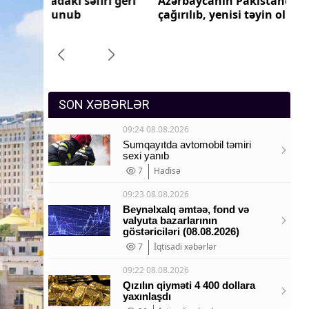
ri geri
Azərbaycanın Pakistandakı səfiri geri
Az
Sosium
çağırılıb, yenisi təyin olunub
ça
Mənəvi dəyərlər
Texnologiya
Mətbuat-150
SON XƏBƏRLƏR
09:24 08.08.2026
Sumqayıtda avtomobil təmiri
sexi yanıb
7
Hadisə
09:23 08.08.2026
Beynəlxalq əmtəə, fond və
valyuta bazarlarının
göstəriciləri (08.08.2026)
7
İqtisadi xəbərlər
09:22 08.08.2026
Qızılın qiyməti 4 400 dollara
yaxınlaşdı