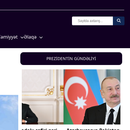
Cəmiyyət
Əlaqə
Crossmedia.az - 1 yaş
Missiyamız
Siyasət
PREZİDENTİN GÜNDƏLİYİ
Məhkəmə və hüquq
yasət
Ekologiya
Zəfər - 5
Gənclər və İdman
a və
Media və QHT
Hadisə
Sağlamlıq