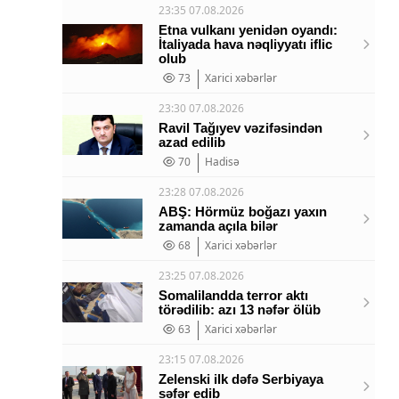
23:35 07.08.2026
Etna vulkanı yenidən oyandı:
İtaliyada hava nəqliyyatı iflic
olub
73
Xarici xəbərlər
23:30 07.08.2026
Ravil Tağıyev vəzifəsindən
azad edilib
70
Hadisə
23:28 07.08.2026
ABŞ: Hörmüz boğazı yaxın
zamanda açıla bilər
68
Xarici xəbərlər
23:25 07.08.2026
Somalilandda terror aktı
törədilib: azı 13 nəfər ölüb
63
Xarici xəbərlər
23:15 07.08.2026
Zelenski ilk dəfə Serbiyaya
səfər edib