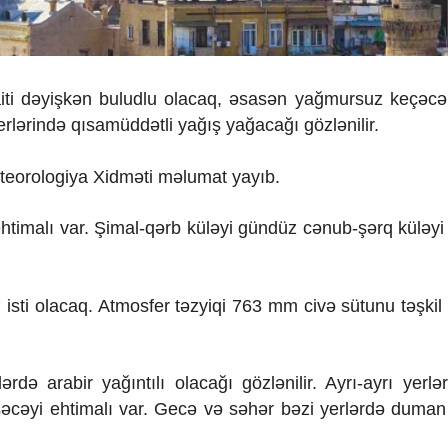
ti dəyişkən buludlu olacaq, əsasən yağmursuz keçəcə
rlərində qısamüddətli yağış yağacağı gözlənilir.
eteorologiya Xidməti məlumat yayıb.
ehtimalı var. Şimal-qərb küləyi gündüz cənub-şərq küləyi 
isti olacaq. Atmosfer təzyiqi 763 mm civə sütunu təşkil
rdə arabir yağıntılı olacağı gözlənilir. Ayrı-ayrı yerlə
əcəyi ehtimalı var. Gecə və səhər bəzi yerlərdə duman