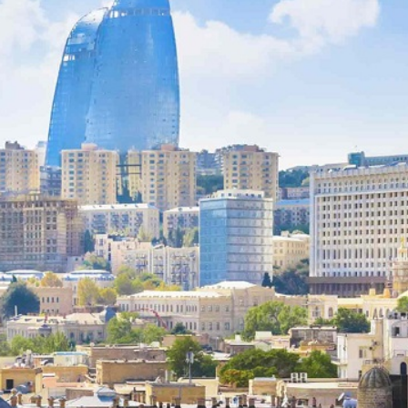
xalq İnvestisiya
Azərbaycanın Malayziyadakı səfi
t Komitəsi yaradılıb
çağırılıb, yenisi təyin olunub