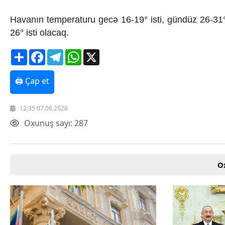
Texnologiya
Havanın temperaturu gecə 16-19° isti, gündüz 26-31° 
Mətbuat-150
Əlaqə
26° isti olacaq.
Missiyamız
Share
Facebook
Telegram
WhatsApp
X
🖨 Çap et
12:35 07.06.2026
Oxunuş sayı: 287
O