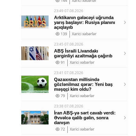
144
Xarici xəbərlər
23:49 07.08.2026
Arktikanın gələcəyi uğrunda
yarış başlayır: Rusiya planını
açıqlayıb
139
Xarici xəbərlər
23:45 07.08.2026
ABŞ İsraili Livandakı
gərginliyi azaltmağa çağırıb
91
Xarici xəbərlər
23:41 07.08.2026
Qazaxıstan millisində
gözlənilməz qərar: Yeni baş
məşqçi kim oldu?
79
Xarici xəbərlər
23:38 07.08.2026
İran ABŞ-yə sərt cavab verdi:
Əvvəlcə qalib gəlin, sonra
danışın
72
Xarici xəbərlər