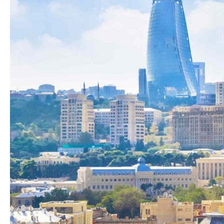
Azərbaycan Beynəl
Siyasi
Forumunun Təşkila
Geosiyasi
İqtisadi
Sosioloji
Araşdırma
Multimedia
Foto
Video
İnfoqrafika
Podcast
Humanitar
Elm və təhsil
Mədəniyyət
Diaspor
Yüksəliş hekayəsi
Mədəniyyətimizin Zəfəri
Zəfər Diasporu
Səhiyyə
Ailə və uşaq
Turizm