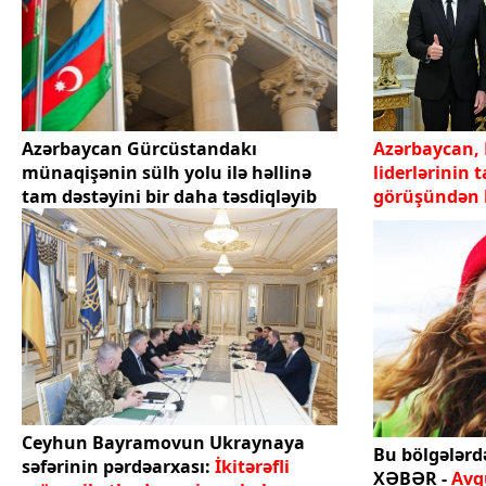
Azərbaycan Gürcüstandakı
Azərbaycan,
münaqişənin sülh yolu ilə həllinə
liderlərinin 
tam dəstəyini bir daha təsdiqləyib
görüşündən b
Ceyhun Bayramovun Ukraynaya
Bu bölgələrd
səfərinin pərdəarxası:
İkitərəfli
XƏBƏR -
Avqu