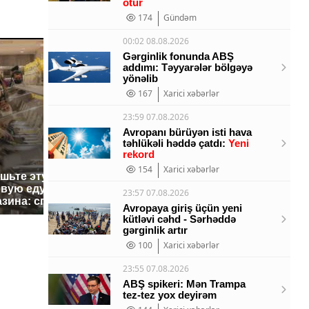
ötür
174
Gündəm
00:02 08.08.2026
Gərginlik fonunda ABŞ
addımı: Təyyarələr bölgəyə
yönəlib
167
Xarici xəbərlər
23:59 07.08.2026
Avropanı bürüyən isti hava
təhlükəli həddə çatdı:
Yeni
rekord
154
Xarici xəbərlər
ешьте эту
В ОАЭ произошло
Все ново
овую еду из
жестокое убийство
падению 
23:57 07.08.2026
азина: список
криптомиллионера
Кавказе:
Avropaya giriş üçün yeni
kütləvi cəhd - Sərhəddə
gərginlik artır
100
Xarici xəbərlər
23:55 07.08.2026
ABŞ spikeri: Mən Trampa
tez-tez yox deyirəm