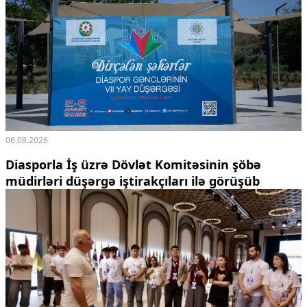
06.08.2026
Diasporla İş üzrə Dövlət Komitəsinin şöbə
müdirləri düşərgə iştirakçıları ilə görüşüb