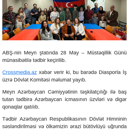
Çarpaz baxış
Təhlil
Siyasi
Geosiyasi
İqtisadi
Sosioloji
Araşdırma
ABŞ-nin Meyn ştatında 28 May – Müstəqillik Günü
Multimedia
münasibətilə tədbir keçirilib.
Foto
Crossmedia.az
xəbər verir ki, bu barədə Diasporla İş
Video
İnfoqrafika
üzrə Dövlət Komitəsi məlumat yayıb.
Podcast
Meyn Azərbaycan Cəmiyyətinin təşkilatçılığı ilə baş
Humanitar
tutan tədbirə Azərbaycan icmasının üzvləri və digər
qonaqlar qatılıb.
Elm və təhsil
Mədəniyyət
Tədbir Azərbaycan Respublikasının Dövlət Himninin
Diaspor
Yüksəliş hekayəsi
səsləndirilməsi və ölkəmizin ərazi bütövlüyü uğrunda