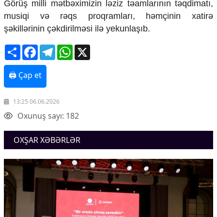
Görüş milli mətbəximizin ləziz təamlarının təqdimatı,
Ekologiya
musiqi və rəqs proqramları, həmçinin xatirə
Zəfər - 5
şəkillərinin çəkdirilməsi ilə yekunlaşıb.
Gənclər və İdman
Media və QHT
Share
Facebook
Telegram
WhatsApp
X
Hadisə
Sağlamlıq
Sosium
🖨 Çap et
Mənəvi dəyərlər
Texnologiya
13:25 06.06.2026
Mətbuat-150
Oxunuş sayı: 182
Əlaqə
OXŞAR XƏBƏRLƏR
Missiyamız