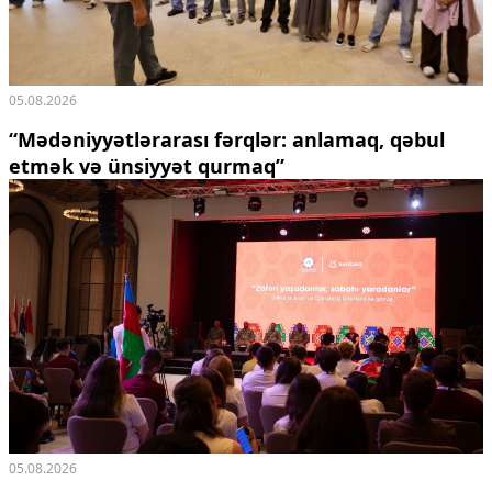
05.08.2026
“Mədəniyyətlərarası fərqlər: anlamaq, qəbul
etmək və ünsiyyət qurmaq”
05.08.2026