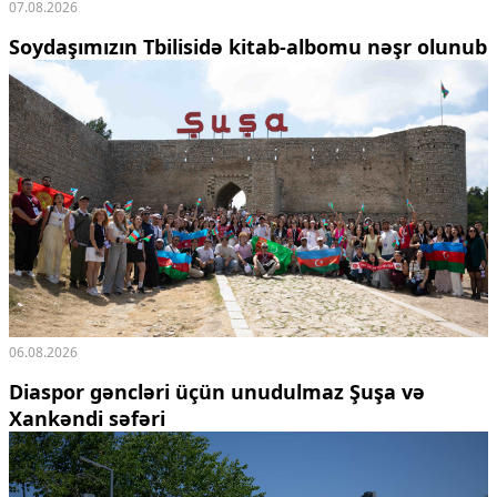
07.08.2026
Soydaşımızın Tbilisidə kitab-albomu nəşr olunub
06.08.2026
Diaspor gəncləri üçün unudulmaz Şuşa və
Xankəndi səfəri