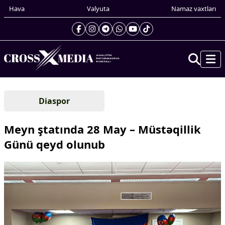
Hava
Valyuta
Namaz vaxtları
Prezidentin gündəliyi
Diaspor
Gündəm
Dünya
Meyn ştatında 28 May – Müstəqillik
Xarici xəbərlər
Günü qeyd olunub
Cənubi Qafqaz
Türk Dünyası
Yaxın Şərq
Avropa
Amerika
Asiya
Afrika