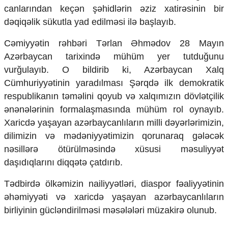
Mədəniyyətimizin Zəfəri
canlarından keçən şəhidlərin əziz xatirəsinin bir
Zəfər Diasporu
dəqiqəlik sükutla yad edilməsi ilə başlayıb.
Səhiyyə
Ailə və uşaq
Cəmiyyətin rəhbəri Tərlan Əhmədov 28 Mayın
Turizm
Azərbaycan tarixində mühüm yer tutduğunu
vurğulayıb. O bildirib ki, Azərbaycan Xalq
İqtisadiyyat
Cümhuriyyətinin yaradılması Şərqdə ilk demokratik
İqtisadi xəbərlər
respublikanın təməlini qoyub və xalqımızın dövlətçilik
Energetika
ənənələrinin formalaşmasında mühüm rol oynayıb.
Neft-qaz
Əmək və sosial siyasət
Xaricdə yaşayan azərbaycanlıların milli dəyərlərimizin,
Kənd təsərrüfatı
dilimizin və mədəniyyətimizin qorunaraq gələcək
Hərbi sənaye
nəsillərə ötürülməsində xüsusi məsuliyyət
Telekommunikasiya və nəqliyyat
daşıdıqlarını diqqətə çatdırıb.
COP29
Tədbirdə ölkəmizin nailiyyətləri, diaspor fəaliyyətinin
Cəmiyyət
əhəmiyyəti və xaricdə yaşayan azərbaycanlıların
Crossmedia.az - 1 yaş
birliyinin gücləndirilməsi məsələləri müzakirə olunub.
Siyasət
Məhkəmə və hüquq