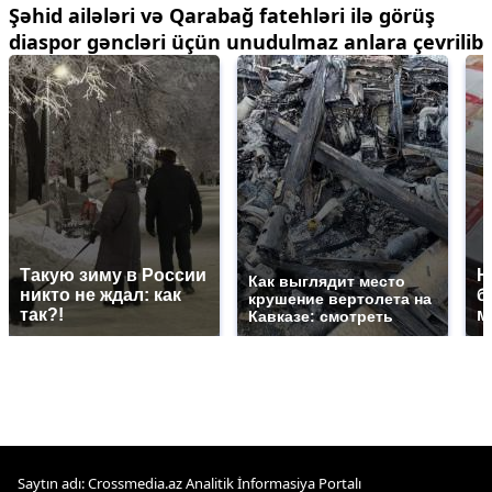
Şəhid ailələri və Qarabağ fatehləri ilə görüş
diaspor gəncləri üçün unudulmaz anlara çevrilib
Такую зиму в России
Н
Как выглядит место
никто не ждал: как
б
крушение вертолета на
так?!
м
Кавказе: смотреть
Saytın adı: Crossmedia.az Analitik İnformasiya Portalı