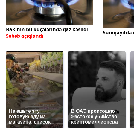
Bakının bu küçələrində qaz kəsildi –
Sumqayıtda 
Səbəb açıqlandı
Не ешьте эту
В ОАЭ произошло
готовую еду из
жестокое убийство
магазина: список
криптомиллионера