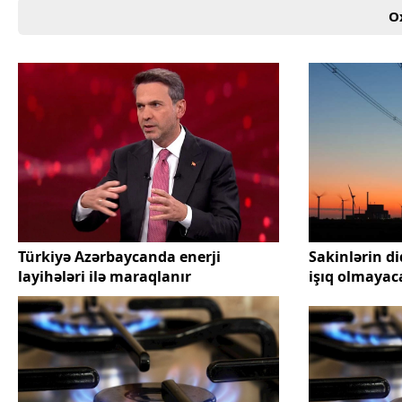
O
Türkiyə Azərbaycanda enerji
Sakinlərin di
layihələri ilə maraqlanır
işıq olmayac