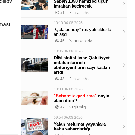
lilov
Sabah 1350 namizəd üçün
imtahan keçirəcək
51
Elm və təhsil
10:10 06.08.2026
lması
"Qalatasaray" rusiyalı ulduzla
anlaşdı
46
Xarici xəbərlər
10:06 06.08.2026
DİM statistikası: Qabiliyyət
imtahanlarında
abituriyentlərin sayı kəskin
artdı
48
Elm və təhsil
10:00 06.08.2026
"Səbəbsiz qızdırma"
nəyin
əlamətidir?
47
Sağlamlıq
09:54 06.08.2026
Yalan məlumat yayanlara
həbs xəbərdarlığı