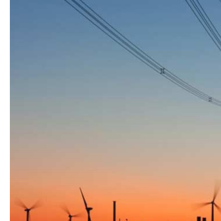
Dövlət mülkiyyəti
Siyasi
vəsaitlərin verilm
Geosiyasi
İqtisadi
Sosioloji
Araşdırma
Multimedia
Foto
Video
İnfoqrafika
Podcast
Humanitar
Elm və təhsil
Mədəniyyət
Diaspor
Yüksəliş hekayəsi
Mədəniyyətimizin Zəfəri
Zəfər Diasporu
Səhiyyə
Ailə və uşaq
Turizm