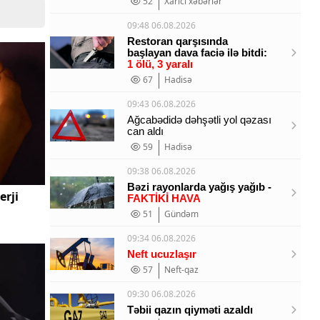
52
Xarici xəbərlər
09:48 06.08.2026
Restoran qarşısında
başlayan dava faciə ilə bitdi:
1 ölü, 3 yaralı
67
Hadisə
09:43 06.08.2026
Ağcabədidə dəhşətli yol qəzası
can aldı
59
Hadisə
09:38 06.08.2026
Bəzi rayonlarda yağış yağıb -
erji
FAKTİKİ HAVA
51
Gündəm
09:34 06.08.2026
Neft ucuzlaşır
57
Neft-qaz
09:30 06.08.2026
Təbii qazın qiyməti azaldı