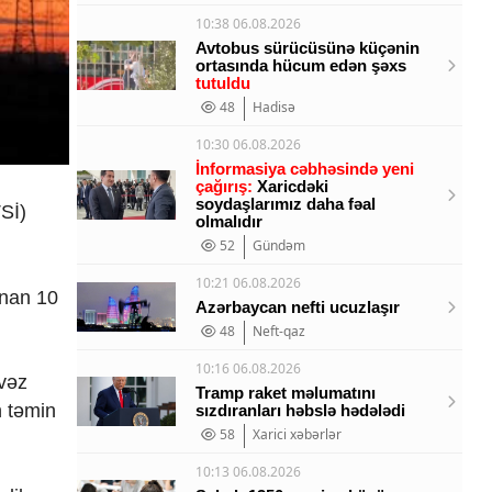
10:38 06.08.2026
Avtobus sürücüsünə küçənin
ortasında hücum edən şəxs
tutuldu
48
Hadisə
10:30 06.08.2026
İnformasiya cəbhəsində yeni
çağırış:
Xaricdəki
soydaşlarımız daha fəal
Sİ)
olmalıdır
52
Gündəm
10:21 06.08.2026
anan 10
Azərbaycan nefti ucuzlaşır
48
Neft-qaz
10:16 06.08.2026
əvəz
Tramp raket məlumatını
n təmin
sızdıranları həbslə hədələdi
58
Xarici xəbərlər
10:13 06.08.2026