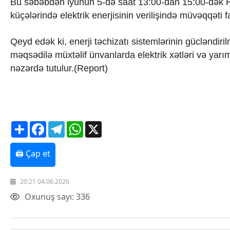
Bu səbəbdən iyunun 5-də saat 13:00-dan 15:00-dək H
Texnologiya
küçələrində elektrik enerjisinin verilişində müvəqqəti 
Mətbuat-150
Əlaqə
Qeyd edək ki, enerji təchizatı sistemlərinin gücləndirilm
Missiyamız
məqsədilə müxtəlif ünvanlarda elektrik xətləri və yarı
nəzərdə tutulur.(Report)
Share
Facebook
Telegram
WhatsApp
X
🖨 Çap et
20:21 04.06.2026
Oxunuş sayı: 336