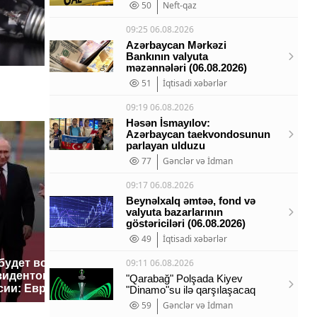
50
Neft-qaz
09:25 06.08.2026
Azərbaycan Mərkəzi
Bankının valyuta
məzənnələri (06.08.2026)
q
51
İqtisadi xəbərlər
09:19 06.08.2026
Həsən İsmayılov:
Azərbaycan taekvondosunun
parlayan ulduzu
77
Gənclər və İdman
09:17 06.08.2026
Beynəlxalq əmtəə, fond və
valyuta bazarlarının
göstəriciləri (06.08.2026)
49
İqtisadi xəbərlər
09:11 06.08.2026
 будет встреча
Такую зиму в России
На Урал
зидентов США и
никто не ждал: как
были ук
"Qarabağ" Polşada Kiyev
сии: Европа?
так?!
миллио
"Dinamo"su ilə qarşılaşacaq
59
Gənclər və İdman