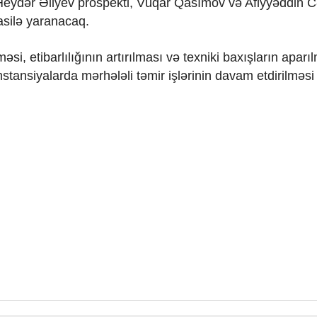
eydər Əliyev prospekti, Vüqar Qasımov və Afiyyəddin Cə
fasilə yaranacaq.
əsi, etibarlılığının artırılması və texniki baxışların aparı
mstansiyalarda mərhələli təmir işlərinin davam etdirilməsi