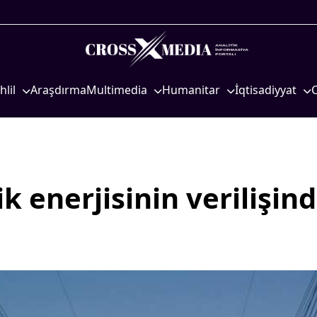
hlil
Araşdırma
Multimedia
Humanitar
İqtisadiyyat
iyasi
Foto
Elm və təhsil
İqtisadi xəbərlər
eosiyasi
Video
Mədəniyyət
Energetika
qtisadi
İnfoqrafika
Diaspor
Neft-qaz
osioloji
Podcast
Yüksəliş hekayəsi
Əmək və sosial si
ik enerjisinin verilişin
Mədəniyyətimizin Zəfəri
Kənd təsərrüfatı
Zəfər Diasporu
Hərbi sənaye
Səhiyyə
Telekommunikasiy
nəqliyyat
Ailə və uşaq
COP29
Turizm