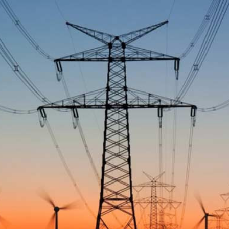
ndə olan əsas
Sosial şəbəkələrdə yaş məhdudi
əsi qaydası dəyişib
tələbinin pozulmasına görə cər
müəyyənləşib