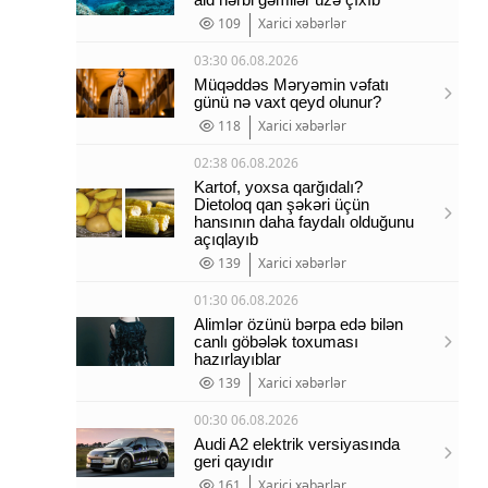
109
Xarici xəbərlər
03:30 06.08.2026
Müqəddəs Məryəmin vəfatı
günü nə vaxt qeyd olunur?
118
Xarici xəbərlər
02:38 06.08.2026
Kartof, yoxsa qarğıdalı?
Dietoloq qan şəkəri üçün
hansının daha faydalı olduğunu
açıqlayıb
139
Xarici xəbərlər
01:30 06.08.2026
Alimlər özünü bərpa edə bilən
canlı göbələk toxuması
hazırlayıblar
139
Xarici xəbərlər
00:30 06.08.2026
Audi A2 elektrik versiyasında
geri qayıdır
161
Xarici xəbərlər