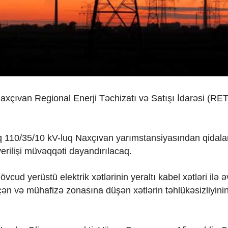
xçıvan Regional Enerji Təchizatı və Satışı İdarəsi (RET
aq 110/35/10 kV-luq Naxçıvan yarımstansiyasından qidal
verilişi müvəqqəti dayandırılacaq.
ud yerüstü elektrik xətlərinin yeraltı kabel xətləri ilə 
çən və mühafizə zonasına düşən xətlərin təhlükəsizliyini