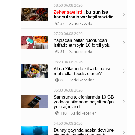
08:50 06.08.2026
Zəhər sayılırdı,
bu gün isə
hər süfrənin vazkeçilməzidir
57
Xarici xəbərlər
07:20 06.08.2026
Yapışqan paltar rulonundan
istifadə etməyin 10 fərqli yolu
81
Xarici xəbərlər
06:20 06.08.2026
Alma Xilasında kilsədə hansı
məhsullar təqdis olunur?
88
Xarici xəbərlər
05:30 06.08.2026
Samsung telefonlarında 10 GB
yaddaşı silmədən boşaltmağın
yolu açıqlandı
110
Xarici xəbərlər
04:50 06.08.2026
Dunay çayında nasist dövrünə
aid hərbi gəmilər üzə çıxıb