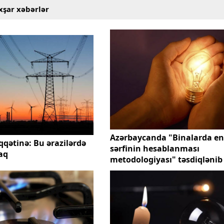
xşar xəbərlər
Azərbaycanda "Binalarda en
qqətinə: Bu ərazilərdə
sərfinin hesablanması
aq
metodologiyası" təsdiqlənib