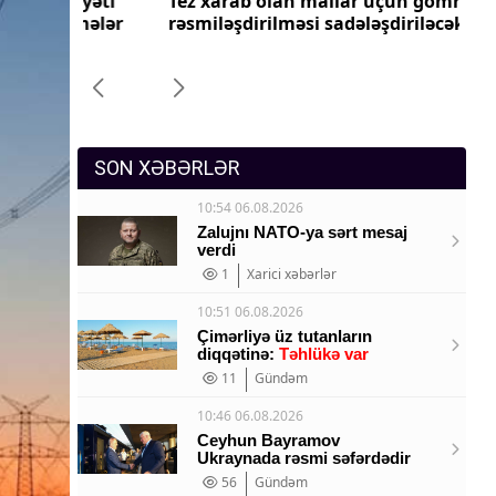
yyəti
Tez xarab olan mallar üçün gömrük
Pr
Sosium
imələr
rəsmiləşdirilməsi sadələşdiriləcək
dəy
Mənəvi dəyərlər
Texnologiya
Mətbuat-150
SON XƏBƏRLƏR
10:54 06.08.2026
Zalujnı NATO-ya sərt mesaj
verdi
1
Xarici xəbərlər
10:51 06.08.2026
Çimərliyə üz tutanların
diqqətinə:
Təhlükə var
11
Gündəm
10:46 06.08.2026
Ceyhun Bayramov
Ukraynada rəsmi səfərdədir
56
Gündəm