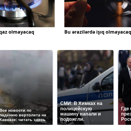
qaz olmayacaq
Bu ərazilərdə işıq olmayaca
СМИ: В Химках на
полицейскую
Где
Все новости по
машину напали и
пре
падению вертолета на
подожгли.
Рос
Кавказе: читать здесь