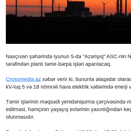
İqtisadiyyat
İqtisadi xəbərlər
Energetika
Neft-qaz
Əmək və sosial siyasət
Kənd təsərrüfatı
Hərbi sənaye
Telekommunikasiya və nəqliyyat
COP29
Naxçıvan şəhərində iyunun 5-də "Azərişıq" ASC-nin Na
Cəmiyyət
tərəfindən planlı təmir-bərpa işləri aparılacaq.
Crossmedia.az - 1 yaş
Siyasət
Məhkəmə və hüquq
Crossmedia.az
xəbər verir ki, bununla əlaqədar olar
Ekologiya
kV-luq 5 və 18 nömrəli hava elektrik xətlərində enerji 
Zəfər - 5
Gənclər və İdman
Təmir işlərinin məqsədi yenidənqurma çərçivəsində mövc
Media və QHT
edilməsi, həmçinin yaşayış evlərinin yaxınlığından ke
Hadisə
olunmasıdır.
Sağlamlıq
Sosium
Mənəvi dəyərlər