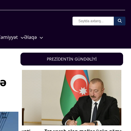
Cəmiyyət
Əlaqə
Crossmedia.az - 1 yaş
Missiyamız
Siyasət
PREZİDENTİN GÜNDƏLİYİ
Məhkəmə və hüquq
yasət
Ekologiya
də
Zəfər - 5
Gənclər və İdman
a və
Media və QHT
Hadisə
Sağlamlıq