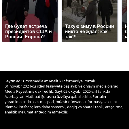
Где будет встреча
Такую зиму в России
Н
президентов США и
никто не ждал: как
б
России: Европа?
так?!
м
Saytın adı: Crossmedia.az Analitik İnformasiya Portalı
01 noyabr 2024-cü ildən fəaliyyətə başlayıb və onlayn media olaraq
Media Reyestrinə daxil edilib. Sayt 02 oktyabr 2025-ci il tarixdə
Azərbaycan Mətbuat Şurasına üzvlüyə qəbul edilib. Portalın
yaradılmasında əsas məqsəd, müasir dünyada informasiya axınını
izləmək, istifadəçilərə daha səmərəli, dəqiq və əhatəli təhlil, araşdırma,
analitik məlumatlar təqdim etməkdir.