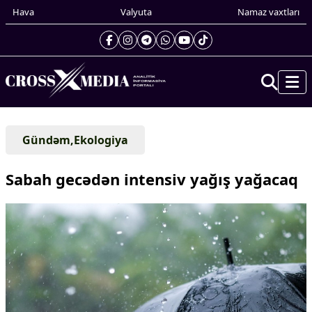
Hava
Valyuta
Namaz vaxtları
Prezidentin gündəliyi
Gündəm,Ekologiya
Gündəm
Dünya
Sabah gecədən intensiv yağış yağacaq
Xarici xəbərlər
Cənubi Qafqaz
Türk Dünyası
Yaxın Şərq
Avropa
Amerika
Asiya
Afrika