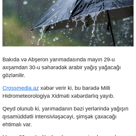
Çarpaz baxış
Təhlil
Siyasi
Geosiyasi
İqtisadi
Sosioloji
Araşdırma
Multimedia
Bakıda və Abşeron yarımadasında mayın 29-u
axşamdan 30-u səhərədək arabir yağış yağacağı
Foto
gözlənilir.
Video
İnfoqrafika
Crossmedia.az
xəbər verir ki, bu barədə Milli
Podcast
Hidrometeorologiya Xidməti xəbərdarlıq yayıb.
Humanitar
Qeyd olunub ki, yarımadanın bəzi yerlərində yağışın
Elm və təhsil
qısamüddətli intensivləşəcəyi, şimşək çaxacağı
Mədəniyyət
ehtimalı var.
Diaspor
Yüksəliş hekayəsi