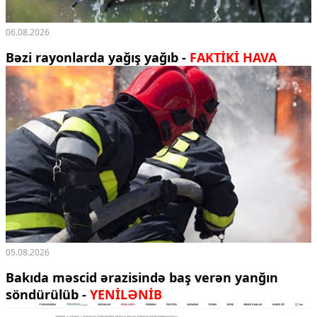
06.08.2026
Bəzi rayonlarda yağış yağıb -
FAKTİKİ HAVA
05.08.2026
Bakıda məscid ərazisində baş verən yanğın
söndürülüb -
YENİLƏNİB