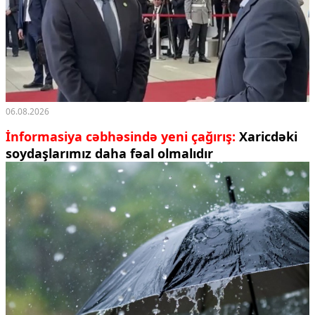
06.08.2026
İnformasiya cəbhəsində yeni çağırış:
Xaricdəki
soydaşlarımız daha fəal olmalıdır