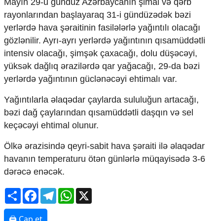
Mayın 29-u gündüz Azərbaycanın şimal və qərb
Mədəniyyətimizin Zəfəri
rayonlarından başlayaraq 31-i gündüzədək bəzi
Zəfər Diasporu
yerlərdə hava şəraitinin fasilələrlə yağıntılı olacağı
Səhiyyə
Ailə və uşaq
gözlənilir. Ayrı-ayrı yerlərdə yağıntının qısamüddətli
Turizm
intensiv olacağı, şimşək çaxacağı, dolu düşəcəyi,
yüksək dağlıq ərazilərdə qar yağacağı, 29-da bəzi
İqtisadiyyat
yerlərdə yağıntının güclənəcəyi ehtimalı var.
İqtisadi xəbərlər
Energetika
Yağıntılarla əlaqədar çaylarda sululuğun artacağı,
Neft-qaz
bəzi dağ çaylarından qısamüddətli daşqın və sel
Əmək və sosial siyasət
keçəcəyi ehtimal olunur.
Kənd təsərrüfatı
Hərbi sənaye
Ölkə ərazisində qeyri-sabit hava şəraiti ilə əlaqədar
Telekommunikasiya və nəqliyyat
havanın temperaturu ötən günlərlə müqayisədə 3-6
COP29
dərəcə enəcək.
Cəmiyyət
Share
Facebook
Telegram
WhatsApp
X
Crossmedia.az - 1 yaş
Siyasət
🖨 Çap et
Məhkəmə və hüquq