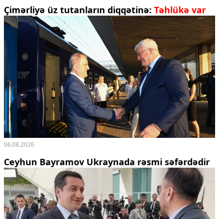
Çimərliyə üz tutanların diqqətinə:
Təhlükə var
06.08.2026
Ceyhun Bayramov Ukraynada rəsmi səfərdədir