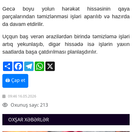
Mədəniyyətimizin Zəfəri
Gecə boyu yolun hərəkət hissəsinin qaya
Zəfər Diasporu
parçalarından təmizlənməsi işləri aparılıb və hazırda
Səhiyyə
Ailə və uşaq
da davam etdirilir.
Turizm
Uçqun baş verən ərazilərdən birində təmizləmə işləri
İqtisadiyyat
artıq yekunlaşıb, digər hissədə isə işlərin yaxın
İqtisadi xəbərlər
saatlarda başa çatdırılması planlaşdırılır.
Energetika
Share
Facebook
Telegram
WhatsApp
X
Neft-qaz
Əmək və sosial siyasət
Kənd təsərrüfatı
🖨 Çap et
Hərbi sənaye
Telekommunikasiya və nəqliyyat
09:46 16.05.2026
COP29
Oxunuş sayı: 213
Cəmiyyət
Crossmedia.az - 1 yaş
OXŞAR XƏBƏRLƏR
Siyasət
Məhkəmə və hüquq