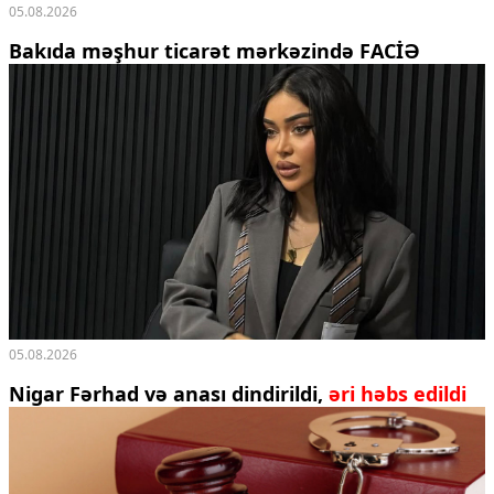
05.08.2026
Bakıda məşhur ticarət mərkəzində FACİƏ
05.08.2026
Nigar Fərhad və anası dindirildi,
əri həbs edildi