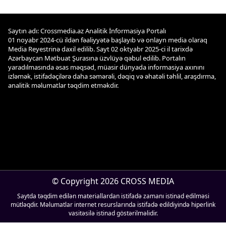
Saytın adı: Crossmedia.az Analitik İnformasiya Portalı
01 noyabr 2024-cü ildən fəaliyyətə başlayıb və onlayn media olaraq
Media Reyestrinə daxil edilib. Sayt 02 oktyabr 2025-ci il tarixdə
Azərbaycan Mətbuat Şurasına üzvlüyə qəbul edilib. Portalın
yaradılmasında əsas məqsəd, müasir dünyada informasiya axınını
izləmək, istifadəçilərə daha səmərəli, dəqiq və əhatəli təhlil, araşdırma,
analitik məlumatlar təqdim etməkdir.
© Copyright 2026 CROSS MEDIA
Saytda təqdim edilən materiallardan istifadə zamanı istinad edilməsi
mütləqdir. Məlumatlar internet resurslarında istifadə edildiyində hiperlink
vasitəsilə istinad göstərilməlidir.