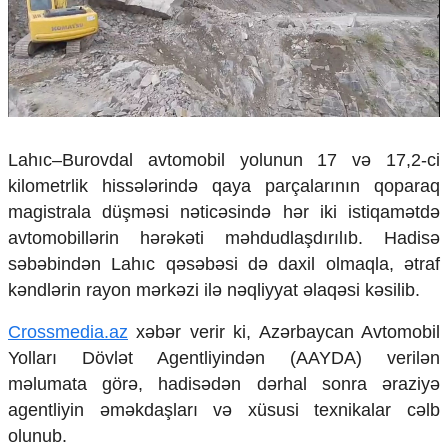
Çarpaz baxış
Təhlil
Siyasi
Geosiyasi
İqtisadi
Sosioloji
Lahıc–Burovdal avtomobil yolunun 17 və 17,2-ci
Araşdırma
kilometrlik hissələrində qaya parçalarının qoparaq
Multimedia
magistrala düşməsi nəticəsində hər iki istiqamətdə
Foto
avtomobillərin hərəkəti məhdudlaşdırılıb. Hadisə
Video
səbəbindən Lahıc qəsəbəsi də daxil olmaqla, ətraf
İnfoqrafika
kəndlərin rayon mərkəzi ilə nəqliyyat əlaqəsi kəsilib.
Podcast
Crossmedia.az
xəbər verir ki, Azərbaycan Avtomobil
Humanitar
Yolları Dövlət Agentliyindən (AAYDA) verilən
Elm və təhsil
məlumata görə, hadisədən dərhal sonra əraziyə
Mədəniyyət
agentliyin əməkdaşları və xüsusi texnikalar cəlb
Diaspor
olunub.
Yüksəliş hekayəsi