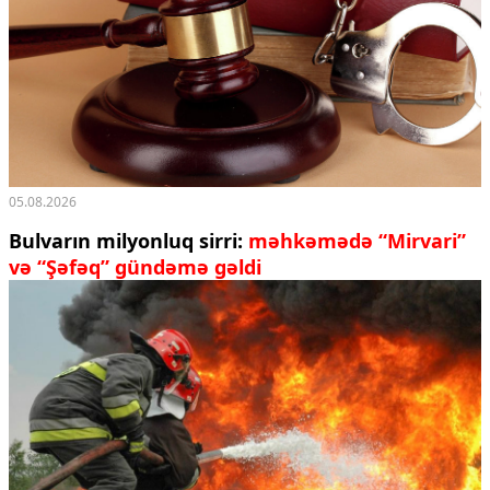
05.08.2026
Bulvarın milyonluq sirri:
məhkəmədə “Mirvari”
və “Şəfəq” gündəmə gəldi