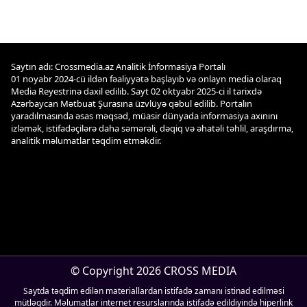
Saytın adı: Crossmedia.az Analitik İnformasiya Portalı
01 noyabr 2024-cü ildən fəaliyyətə başlayıb və onlayn media olaraq
Media Reyestrinə daxil edilib. Sayt 02 oktyabr 2025-ci il tarixdə
Azərbaycan Mətbuat Şurasına üzvlüyə qəbul edilib. Portalın
yaradılmasında əsas məqsəd, müasir dünyada informasiya axınını
izləmək, istifadəçilərə daha səmərəli, dəqiq və əhatəli təhlil, araşdırma,
analitik məlumatlar təqdim etməkdir.
© Copyright 2026 CROSS MEDIA
Saytda təqdim edilən materiallardan istifadə zamanı istinad edilməsi
mütləqdir. Məlumatlar internet resurslarında istifadə edildiyində hiperlink