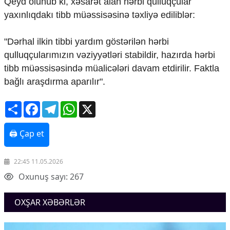
Qeyd olunub ki, xəsarət alan hərbi qulluqçular
Mədəniyyətimizin Zəfəri
yaxınlıqdakı tibb müəssisəsinə təxliyə ediliblər:
Zəfər Diasporu
Səhiyyə
Ailə və uşaq
"Dərhal ilkin tibbi yardım göstərilən hərbi
Turizm
qulluqçularımızın vəziyyətləri stabildir, hazırda hərbi
tibb müəssisəsində müalicələri davam etdirilir. Faktla
İqtisadiyyat
bağlı araşdırma aparılır".
İqtisadi xəbərlər
Energetika
Share
Facebook
Telegram
WhatsApp
X
Neft-qaz
Əmək və sosial siyasət
🖨 Çap et
Kənd təsərrüfatı
Hərbi sənaye
Telekommunikasiya və nəqliyyat
22:45 11.05.2026
COP29
Oxunuş sayı: 267
Cəmiyyət
OXŞAR XƏBƏRLƏR
Crossmedia.az - 1 yaş
Siyasət
Məhkəmə və hüquq