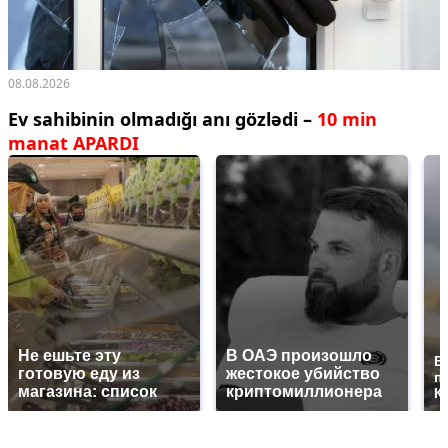
08.08.2026
Ev sahibinin olmadığı anı gözlədi –
10 min
manat APARDI
Не ешьте эту
В ОАЭ произошло
В
готовую еду из
жестокое убийство
п
магазина: список
криптомиллионера
К