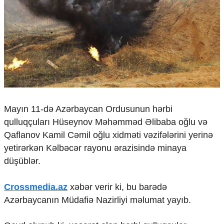
Çarpaz baxış
Təhlil
Siyasi
Geosiyasi
İqtisadi
Sosioloji
Araşdırma
Multimedia
Mayın 11-də Azərbaycan Ordusunun hərbi
Foto
qulluqçuları Hüseynov Məhəmməd Əlibaba oğlu və
Video
Qaflanov Kamil Cəmil oğlu xidməti vəzifələrini yerinə
İnfoqrafika
yetirərkən Kəlbəcər rayonu ərazisində minaya
Podcast
düşüblər.
Humanitar
Elm və təhsil
Crossmedia.az
xəbər verir ki, bu barədə
Mədəniyyət
Azərbaycanın Müdafiə Nazirliyi məlumat yayıb.
Diaspor
Yüksəliş hekayəsi