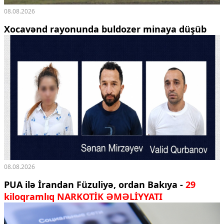
08.08.2026
Xocavənd rayonunda buldozer minaya düşüb
08.08.2026
PUA ilə İrandan Füzuliyə, ordan Bakıya -
29
kiloqramlıq NARKOTİK ƏMƏLİYYATI