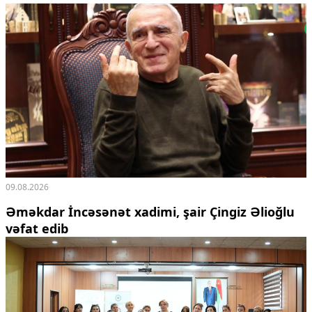
Ekologiya
Zəfər - 5
Gənclər və İdman
Media və QHT
Hadisə
Sağlamlıq
Sosium
Mənəvi dəyərlər
Texnologiya
Mətbuat-150
Əlaqə
09.08.2026
Missiyamız
Əməkdar İncəsənət xadimi, şair Çingiz Əlioğlu
vəfat edib