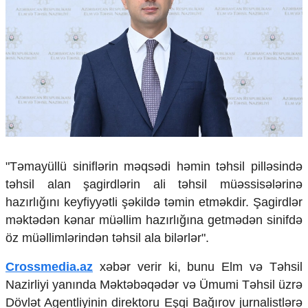
Çarpaz baxış
Təhlil
Siyasi
Geosiyasi
İqtisadi
Sosioloji
Araşdırma
Multimedia
Foto
"Təmayüllü siniflərin məqsədi həmin təhsil pilləsində
Video
təhsil alan şagirdlərin ali təhsil müəssisələrinə
İnfoqrafika
hazırlığını keyfiyyətli şəkildə təmin etməkdir. Şagirdlər
Podcast
məktədən kənar müəllim hazırlığına getmədən sinifdə
Humanitar
öz müəllimlərindən təhsil ala bilərlər".
Elm və təhsil
Crossmedia.az
xəbər verir ki, bunu Elm və Təhsil
Mədəniyyət
Nazirliyi yanında Məktəbəqədər və Ümumi Təhsil üzrə
Diaspor
Yüksəliş hekayəsi
Dövlət Agentliyinin direktoru Eşqi Bağırov jurnalistlərə