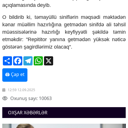
Mədəniyyətimizin Zəfəri
açıqlamasında deyib.
Zəfər Diasporu
Səhiyyə
O bildirib ki, təmayüllü siniflərin məqsədi məktədən
Ailə və uşaq
kənar müəllim hazırlığına getmədən sinifdə ali təhsil
Turizm
müəssisələrinə hazırlığı keyfiyyətli şəkildə təmin
İqtisadiyyat
etməkdir: "Repititor yanına getmədən yüksək nəticə
göstərən şagirdlərimiz olacaq".
İqtisadi xəbərlər
Energetika
Share
Facebook
Telegram
WhatsApp
X
Neft-qaz
Əmək və sosial siyasət
🖨 Çap et
Kənd təsərrüfatı
Hərbi sənaye
Telekommunikasiya və nəqliyyat
12:59 12.09.2025
COP29
Oxunuş sayı: 10063
Cəmiyyət
OXŞAR XƏBƏRLƏR
Crossmedia.az - 1 yaş
Siyasət
Məhkəmə və hüquq