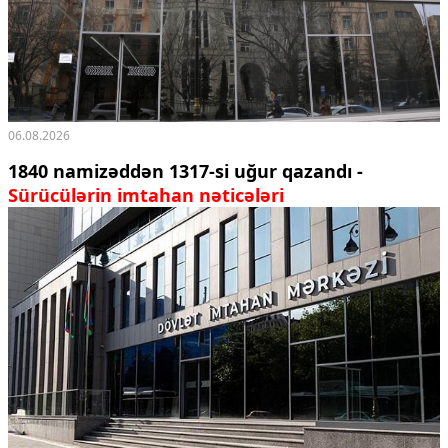
06.08.2026
1840 namizəddən 1317-si uğur qazandı -
Sürücülərin imtahan nəticələri