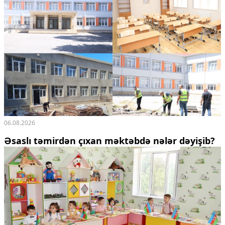
06.08.2026
Əsaslı təmirdən çıxan məktəbdə nələr dəyişib?