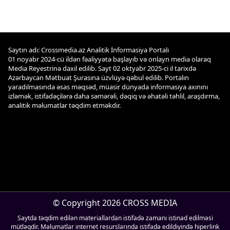
Saytın adı: Crossmedia.az Analitik İnformasiya Portalı
01 noyabr 2024-cü ildən fəaliyyətə başlayıb və onlayn media olaraq
Media Reyestrinə daxil edilib. Sayt 02 oktyabr 2025-ci il tarixdə
Azərbaycan Mətbuat Şurasına üzvlüyə qəbul edilib. Portalın
yaradılmasında əsas məqsəd, müasir dünyada informasiya axınını
izləmək, istifadəçilərə daha səmərəli, dəqiq və əhatəli təhlil, araşdırma,
analitik məlumatlar təqdim etməkdir.
© Copyright 2026 CROSS MEDIA
Saytda təqdim edilən materiallardan istifadə zamanı istinad edilməsi
mütləqdir. Məlumatlar internet resurslarında istifadə edildiyində hiperlink