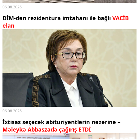
06.08.2026
DİM-dən rezidentura imtahanı ilə bağlı
VACİB
elan
06.08.2026
İxtisas seçəcək abituriyentlərin nəzərinə –
Məleykə Abbaszadə çağırış ETDİ