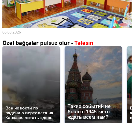
06.08.2026
Özəl bağçalar pulsuz olur -
Tələsin
Таких событий не
Все новости по
В
было с 1945: чего
падению вертолета на
а
ждать всем нам?
Кавказе: читать здесь
п