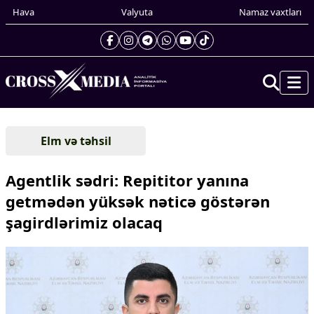
Hava
Valyuta
Namaz vaxtları
Prezidentin gündəliyi
Elm və təhsil
Gündəm
Dünya
Agentlik sədri: Repititor yanına
Xarici xəbərlər
getmədən yüksək nəticə göstərən
Cənubi Qafqaz
şagirdlərimiz olacaq
Türk Dünyası
Yaxın Şərq
Avropa
Amerika
Asiya
Afrika