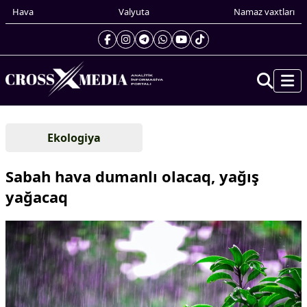
Hava
Valyuta
Namaz vaxtları
Prezidentin gündəliyi
Ekologiya
Gündəm
Dünya
Sabah hava dumanlı olacaq, yağış
Xarici xəbərlər
yağacaq
Cənubi Qafqaz
Türk Dünyası
Yaxın Şərq
Avropa
Amerika
Asiya
Afrika