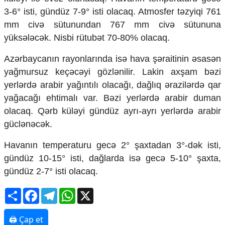
Mədəniyyətimizin Zəfəri
3-6° isti, gündüz 7-9° isti olacaq. Atmosfer təzyiqi 761
Zəfər Diasporu
mm civə sütunundan 767 mm civə sütununa
Səhiyyə
yüksələcək. Nisbi rütubət 70-80% olacaq.
Ailə və uşaq
Turizm
Azərbaycanın rayonlarında isə hava şəraitinin əsasən
İqtisadiyyat
yağmursuz keçəcəyi gözlənilir. Lakin axşam bəzi
yerlərdə arabir yağıntılı olacağı, dağlıq ərazilərdə qar
İqtisadi xəbərlər
yağacağı ehtimalı var. Bəzi yerlərdə arabir duman
Energetika
Neft-qaz
olacaq. Qərb küləyi gündüz ayrı-ayrı yerlərdə arabir
Əmək və sosial siyasət
güclənəcək.
Kənd təsərrüfatı
Hərbi sənaye
Havanın temperaturu gecə 2° şaxtadan 3°-dək isti,
Telekommunikasiya və nəqliyyat
gündüz 10-15° isti, dağlarda isə gecə 5-10° şaxta,
COP29
gündüz 2-7° isti olacaq.
Cəmiyyət
Share
Facebook
Telegram
WhatsApp
X
Crossmedia.az - 1 yaş
Siyasət
🖨 Çap et
Məhkəmə və hüquq