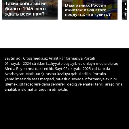
Таких событий не
п
В магазинах России
было с 1945: чего
м
ажиотаж из-за этого
ждать всем нам?
п
продукта: что купить?
Saytın adı: Crossmedia.az Analitik İnformasiya Portalı
01 noyabr 2024-cü ildən fəaliyyətə başlayıb və onlayn media olaraq
Media Reyestrinə daxil edilib. Sayt 02 oktyabr 2025-ci il tarixdə
Azərbaycan Mətbuat Şurasına üzvlüyə qəbul edilib. Portalın
yaradılmasında əsas məqsəd, müasir dünyada informasiya axınını
izləmək, istifadəçilərə daha səmərəli, dəqiq və əhatəli təhlil, araşdırma,
analitik məlumatlar təqdim etməkdir.