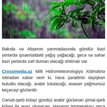
Çarpaz baxış
Təhlil
Siyasi
Geosiyasi
İqtisadi
Sosioloji
Araşdırma
Multimedia
Bakıda və Abşeron yarımadasında gündüz bəzi
yerlərdə qısamüddətli yağış yağacağı, gecə və səhər
Foto
Video
bəzi yerlərdə zəif duman olacağı ehtimalı var.
İnfoqrafika
Podcast
Crossmedia.az
Milli Hidrometeorologiya Xidmətinə
istinadən xəbər verir ki, hava şəraitinin dəyişkən
Humanitar
buludlu olacağı, arabir tutulacağı, əsasən yağmursuz
Elm və təhsil
keçəcəyi gözlənilir.
Mədəniyyət
Diaspor
Cənub-qərb küləyi gündüz arabir güclənən şimal-qərb
Yüksəliş hekayəsi
küləyi ilə əvəz olunacaq. Havanın temperaturu gecə