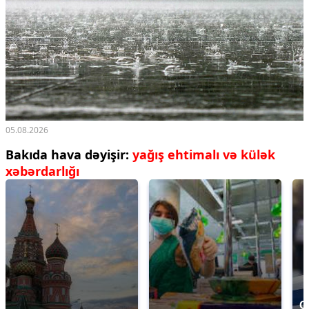
05.08.2026
Bakıda hava dəyişir:
yağış ehtimalı və külək
xəbərdarlığı
С