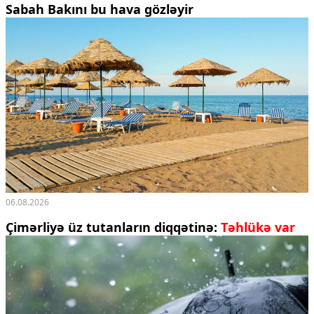
Sabah Bakını bu hava gözləyir
06.08.2026
Çimərliyə üz tutanların diqqətinə:
Təhlükə var