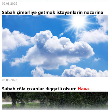
05.08.2026
Sabah çimərliyə getmək istəyənlərin nəzərinə
05.08.2026
Sabah çölə çıxanlar diqqətli olsun:
Hava...