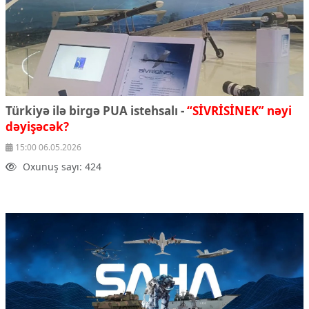
Türkiyə ilə birgə PUA istehsalı -
“SİVRİSİNEK” nəyi
dəyişəcək?
15:00 06.05.2026
Oxunuş sayı: 424