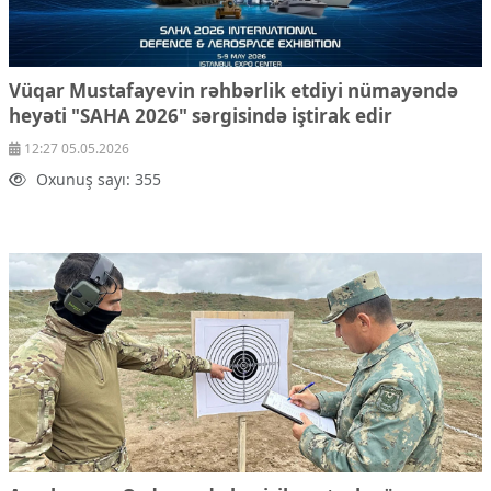
Vüqar Mustafayevin rəhbərlik etdiyi nümayəndə
heyəti "SAHA 2026" sərgisində iştirak edir
12:27 05.05.2026
Oxunuş sayı: 355