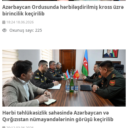
Azərbaycan Ordusunda hərbiləşdirilmiş kross üzrə
birincilik keçirilib
18:24 18.06.2026
Oxunuş sayı: 225
Hərbi təhlükəsizlik sahəsində Azərbaycan və
Qırğızıstan nümayəndələrinin görüşü keçirilib
20:12 03.06.2026