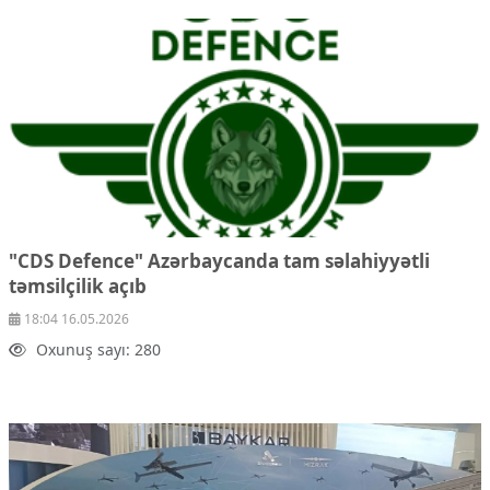
"CDS Defence" Azərbaycanda tam səlahiyyətli
təmsilçilik açıb
18:04 16.05.2026
Oxunuş sayı: 280