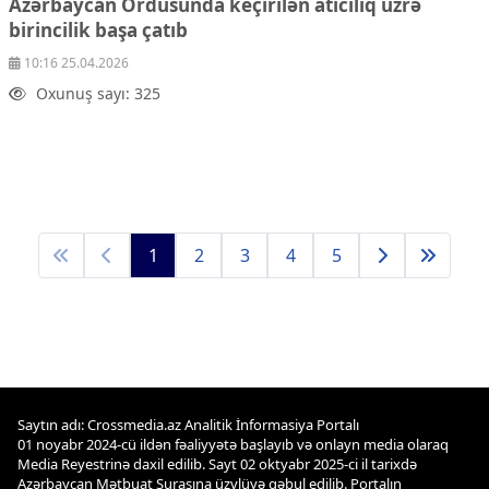
Azərbaycan Ordusunda keçirilən atıcılıq üzrə
birincilik başa çatıb
10:16 25.04.2026
Oxunuş sayı: 325
1
2
3
4
5
Saytın adı: Crossmedia.az Analitik İnformasiya Portalı
01 noyabr 2024-cü ildən fəaliyyətə başlayıb və onlayn media olaraq
Media Reyestrinə daxil edilib. Sayt 02 oktyabr 2025-ci il tarixdə
Azərbaycan Mətbuat Şurasına üzvlüyə qəbul edilib. Portalın