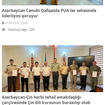
Azərbaycan Cənubi Qafqazda PUA-lar sahəsində
liderliyini qoruyur
21:40 03.07.2026
Oxunuş sayı: 229
Azərbaycan-Çin hərbi təhsil əməkdaşlığı
çərçivəsində Çin dili kursunun buraxılışı olub