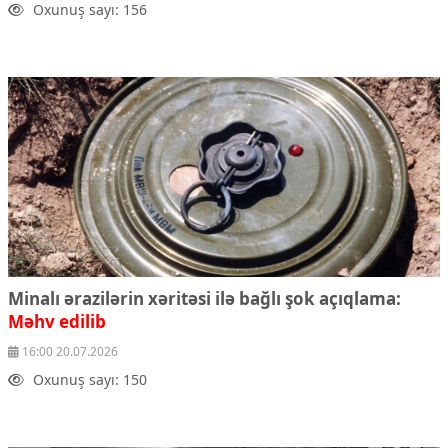
Oxunuş sayı: 156
Mədəniyyətimizin Zəfəri
Zəfər Diasporu
Səhiyyə
Ailə və uşaq
Turizm
İqtisadiyyat
İqtisadi xəbərlər
Energetika
Neft-qaz
Əmək və sosial siyasət
Kənd təsərrüfatı
Hərbi sənaye
Minalı ərazilərin xəritəsi ilə bağlı şok açıqlama:
Telekommunikasiya və nəqliyyat
Məhv edilib
COP29
16:00 20.07.2026
Cəmiyyət
Oxunuş sayı: 150
Crossmedia.az - 1 yaş
Siyasət
Məhkəmə və hüquq