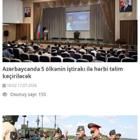
Ekologiya
Zəfər - 5
Gənclər və İdman
Media və QHT
Hadisə
Sağlamlıq
Sosium
Mənəvi dəyərlər
Texnologiya
Mətbuat-150
Azərbaycanda 5 ölkənin iştirakı ilə hərbi təlim
keçiriləcək
Əlaqə
18:02 17.07.2026
Missiyamız
Oxunuş sayı: 155