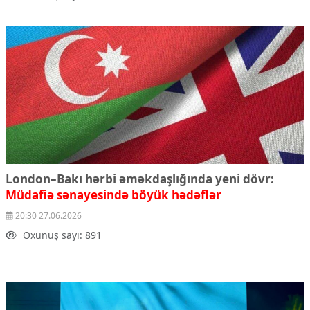
London–Bakı hərbi əməkdaşlığında yeni dövr:
Müdafiə sənayesində böyük hədəflər
20:30 27.06.2026
Oxunuş sayı: 891