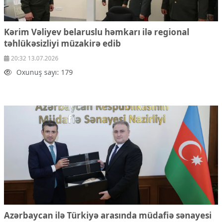
Kərim Vəliyev belaruslu həmkarı ilə regional
təhlükəsizliyi müzakirə edib
20:32 13.07.2026
Oxunuş sayı: 179
Azərbaycan ilə Türkiyə arasında müdafiə sənayesi