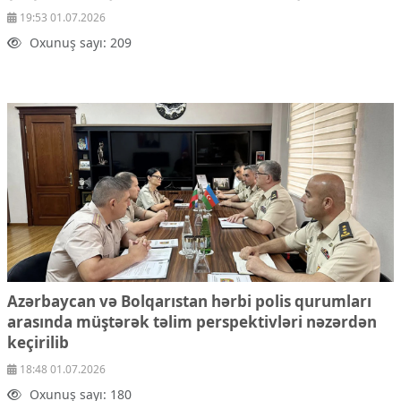
19:53 01.07.2026
Oxunuş sayı: 209
Azərbaycan və Bolqarıstan hərbi polis qurumları
arasında müştərək təlim perspektivləri nəzərdən
keçirilib
18:48 01.07.2026
Oxunuş sayı: 180