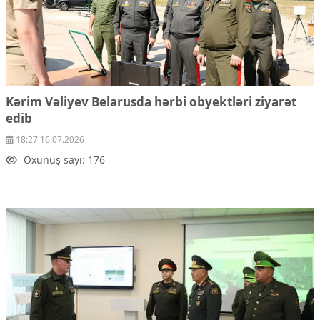
Kərim Vəliyev Belarusda hərbi obyektləri ziyarət
edib
18:27 16.07.2026
Oxunuş sayı: 176