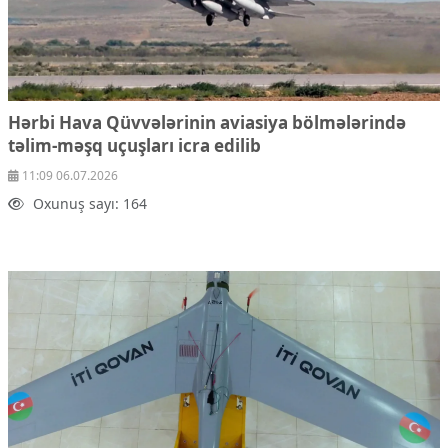
Hərbi Hava Qüvvələrinin aviasiya bölmələrində
təlim-məşq uçuşları icra edilib
11:09 06.07.2026
Oxunuş sayı: 164