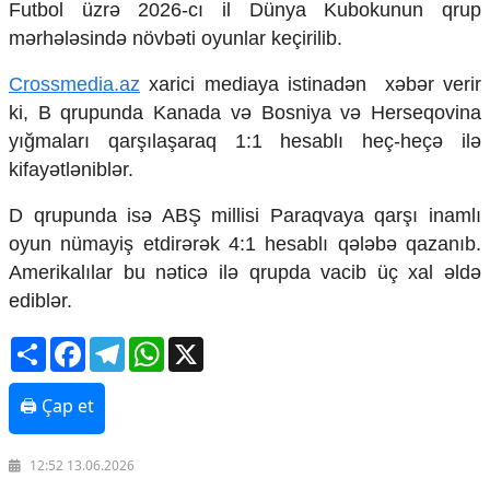
Futbol üzrə 2026-cı il Dünya Kubokunun qrup
Mədəniyyətimizin Zəfəri
Zəfər Diasporu
mərhələsində növbəti oyunlar keçirilib.
Səhiyyə
Crossmedia.az
xarici mediaya istinadən xəbər verir
Ailə və uşaq
Turizm
ki, B qrupunda Kanada və Bosniya və Herseqovina
yığmaları qarşılaşaraq 1:1 hesablı heç-heçə ilə
İqtisadiyyat
kifayətləniblər.
İqtisadi xəbərlər
Energetika
D qrupunda isə ABŞ millisi Paraqvaya qarşı inamlı
Neft-qaz
oyun nümayiş etdirərək 4:1 hesablı qələbə qazanıb.
Əmək və sosial siyasət
Amerikalılar bu nəticə ilə qrupda vacib üç xal əldə
Kənd təsərrüfatı
ediblər.
Hərbi sənaye
Telekommunikasiya və nəqliyyat
Share
Facebook
Telegram
WhatsApp
X
COP29
Cəmiyyət
🖨 Çap et
Crossmedia.az - 1 yaş
Siyasət
12:52 13.06.2026
Məhkəmə və hüquq