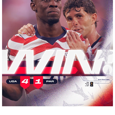
Çarpaz baxış
Təhlil
Siyasi
Geosiyasi
İqtisadi
Sosioloji
Araşdırma
Multimedia
Foto
Video
İnfoqrafika
Podcast
Humanitar
Elm və təhsil
Mədəniyyət
Diaspor
Yüksəliş hekayəsi