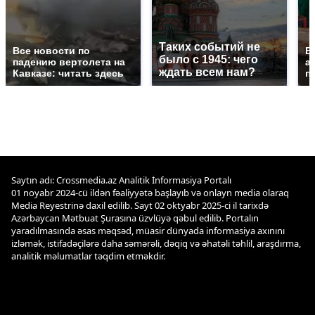
Таких событий не
Все новости по
В
было с 1945: чего
падению вертолета на
а
ждать всем нам?
Кавказе: читать здесь
п
Saytın adı: Crossmedia.az Analitik İnformasiya Portalı
01 noyabr 2024-cü ildən fəaliyyətə başlayıb və onlayn media olaraq
Media Reyestrinə daxil edilib. Sayt 02 oktyabr 2025-ci il tarixdə
Azərbaycan Mətbuat Şurasına üzvlüyə qəbul edilib. Portalın
yaradılmasında əsas məqsəd, müasir dünyada informasiya axınını
izləmək, istifadəçilərə daha səmərəli, dəqiq və əhatəli təhlil, araşdırma,
analitik məlumatlar təqdim etməkdir.