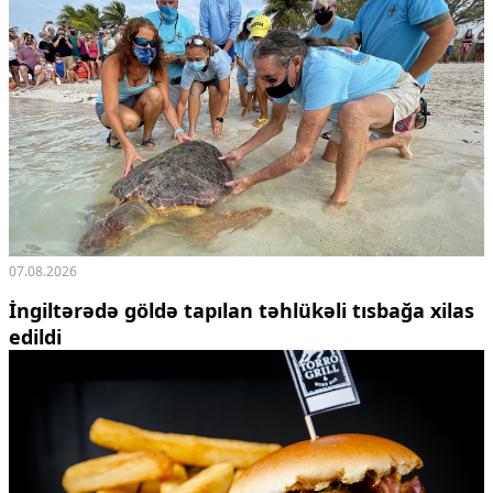
07.08.2026
İngiltərədə göldə tapılan təhlükəli tısbağa xilas
edildi