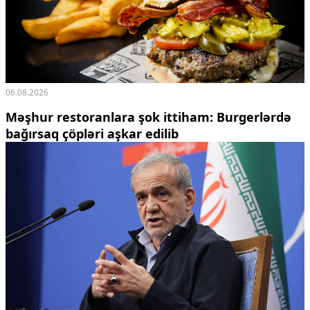
06.08.2026
Məşhur restoranlara şok ittiham: Burgerlərdə
bağırsaq çöpləri aşkar edilib