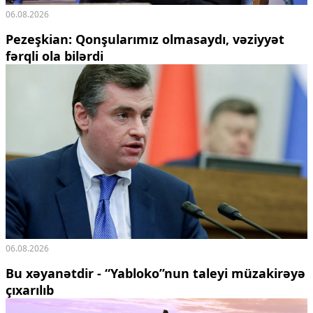
06.08.2026
Pezeşkian: Qonşularımız olmasaydı, vəziyyət
fərqli ola bilərdi
06.08.2026
Bu xəyanətdir - “Yabloko”nun taleyi müzakirəyə
çıxarılıb