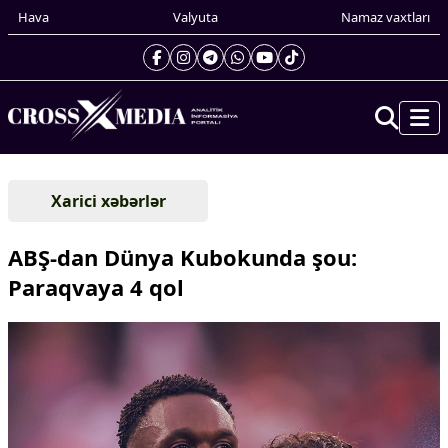
Hava
Valyuta
Namaz vaxtları
Prezidentin gündəliyi
Xarici xəbərlər
Gündəm
Dünya
ABŞ-dan Dünya Kubokunda şou:
Xarici xəbərlər
Paraqvaya 4 qol
Cənubi Qafqaz
Türk Dünyası
Yaxın Şərq
Avropa
Amerika
Asiya
Afrika