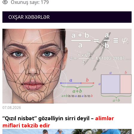
Oxunuş sayı: 179
Ekologiya
Zəfər - 5
OXŞAR XƏBƏRLƏR
Gənclər və İdman
Media və QHT
Hadisə
Sağlamlıq
Sosium
Mənəvi dəyərlər
Texnologiya
Mətbuat-150
Əlaqə
Missiyamız
07.08.2026
“Qızıl nisbət” gözəlliyin sirri deyil –
alimlər
mifləri təkzib edir