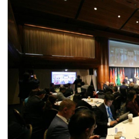
Azərbaycanın Avr
Siyasi
daimi nümayəndəsi
Geosiyasi
İqtisadi
Sosioloji
Araşdırma
Multimedia
Foto
Video
İnfoqrafika
Podcast
Humanitar
Elm və təhsil
Mədəniyyət
Diaspor
Yüksəliş hekayəsi
Mədəniyyətimizin Zəfəri
Zəfər Diasporu
Səhiyyə
Ailə və uşaq
Turizm