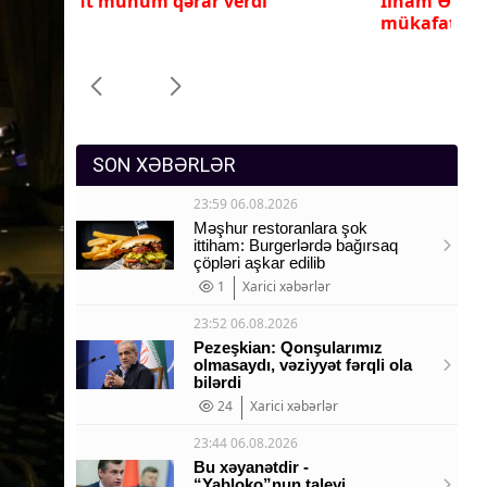
İlham Əliyev ona yüksək dövlət
Pr
Sosium
mükafatı verdi
ye
Mənəvi dəyərlər
Texnologiya
Mətbuat-150
SON XƏBƏRLƏR
23:59 06.08.2026
Məşhur restoranlara şok
ittiham: Burgerlərdə bağırsaq
çöpləri aşkar edilib
1
Xarici xəbərlər
23:52 06.08.2026
Pezeşkian: Qonşularımız
olmasaydı, vəziyyət fərqli ola
bilərdi
24
Xarici xəbərlər
23:44 06.08.2026
Bu xəyanətdir -
“Yabloko”nun taleyi