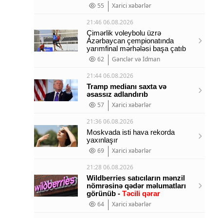
55
Xarici xəbərlər
21:46 06.08.2026
Çimərlik voleybolu üzrə
Azərbaycan çempionatında
yarımfinal mərhələsi başa çatıb
62
Gənclər və İdman
21:44 06.08.2026
Tramp medianı saxta və
əsassız adlandırıb
57
Xarici xəbərlər
21:36 06.08.2026
Moskvada isti hava rekorda
yaxınlaşır
69
Xarici xəbərlər
21:28 06.08.2026
Wildberries satıcıların mənzil
nömrəsinə qədər məlumatları
görünüb -
Təcili qərar
64
Xarici xəbərlər