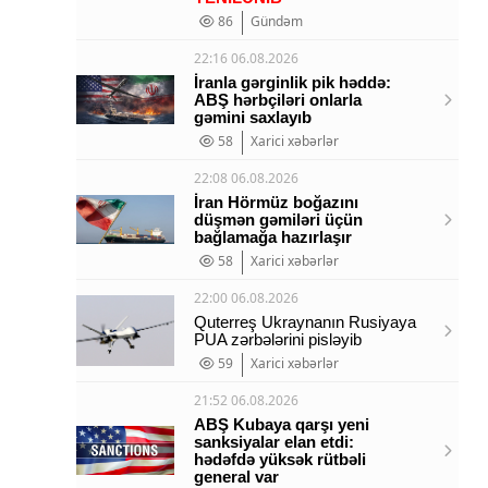
86
Gündəm
22:16 06.08.2026
İranla gərginlik pik həddə:
ABŞ hərbçiləri onlarla
gəmini saxlayıb
58
Xarici xəbərlər
22:08 06.08.2026
İran Hörmüz boğazını
düşmən gəmiləri üçün
bağlamağa hazırlaşır
58
Xarici xəbərlər
22:00 06.08.2026
Quterreş Ukraynanın Rusiyaya
PUA zərbələrini pisləyib
59
Xarici xəbərlər
21:52 06.08.2026
ABŞ Kubaya qarşı yeni
sanksiyalar elan etdi:
hədəfdə yüksək rütbəli
general var