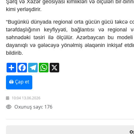
Şərq və Xəzər geosiyasi kimlikləri və ölçüləri bir-biri
Texnologiya
kimi yerləşdirir.
Mətbuat-150
Əlaqə
“Bugünkü dünyada regional orta gücün gücü təkcə coğr
Missiyamız
tərəfdaşlığının keyfiyyəti, bağlantısı və regional
səhnədəki təsiri ilə ölçülür. Azərbaycan bu modeli
dayanıqlı və gələcəyə yönəlmiş əlaqənin inkişaf etd
bildirib.
Share
Facebook
Telegram
WhatsApp
X
🖨 Çap et
10:04 13.06.2026
Oxunuş sayı: 176
O