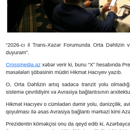
İqtisadiyyat
İqtisadi xəbərlər
Energetika
Neft-qaz
Əmək və sosial siyasət
Kənd təsərrüfatı
Hərbi sənaye
“2026-cı il Trans-Xəzər Forumunda Orta Dəhlizin və
Telekommunikasiya və nəqliyyat
duyuram”.
COP29
Cəmiyyət
Crossmedia.az
xəbər verir ki, bunu “X” hesabında Pre
Crossmedia.az - 1 yaş
Siyasət
məsələləri şöbəsinin müdiri Hikmət Hacıyev yazıb.
Məhkəmə və hüquq
O, Orta Dəhlizin artıq sadəcə tranzit yolu olmadığı
Ekologiya
Zəfər - 5
sistemə çevrildiyini və Avrasiya bağlantısının arxitektu
Gənclər və İdman
Media və QHT
Hikmət Hacıyev o cümlədən dəmir yolu, dənizçilik, avi
Hadisə
qoyulması ilə əsas Avrasiya bağlantı mərkəzi kimi Az
Sağlamlıq
Sosium
Prezidentin köməkçisi onu da qeyd edib ki, Azərbay
Mənəvi dəyərlər