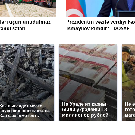
cləri üçün unudulmaz
Prezidentin vəzifə verdiyi Fə
əndi səfəri
İsmayılov kimdir? - DOSYE
На Урале из казны
Не 
Как выглядит место
были украдены 18
гот
крушение вертолета на
миллионов рублей
маг
Кавказе: смотреть