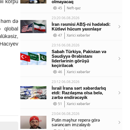
bii körpü
olmayacaq
45
Neft-qaz
23:20 06.08.2026
, həm də
İran rəsmisi ABŞ-ni hədələdi:
ə qlobal
Kütləvi hücum yaxınlaşır
47
Xarici xəbərlər
lükəsiz,
 Hacıyev
23:16 06.08.2026
Sabah Türkiyə, Pakistan və
Səudiyyə Ərəbistanı
liderlərinin görüşü
keçiriləcək
46
Xarici xəbərlər
23:12 06.08.2026
İsrail İrana sərt xəbərdarlıq
etdi: Razılaşma olsa belə,
zərbə endirəcəyik
51
Xarici xəbərlər
23:04 06.08.2026
Putin məşhur reperə görə
sərəncam imzalayıb