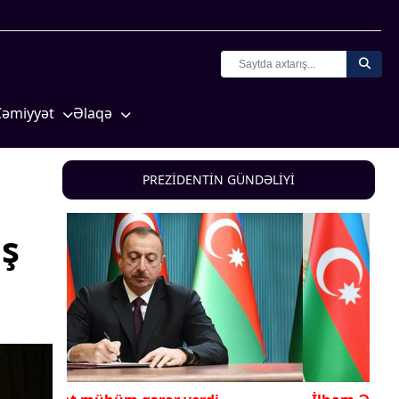
Cəmiyyət
Əlaqə
Crossmedia.az - 1 yaş
Missiyamız
Siyasət
PREZİDENTİN GÜNDƏLİYİ
Məhkəmə və hüquq
yasət
Ekologiya
ış
Zəfər - 5
Gənclər və İdman
a və
Media və QHT
Hadisə
Sağlamlıq