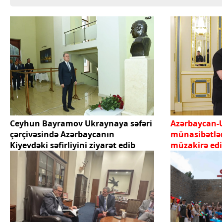
Ceyhun Bayramov Ukraynaya səfəri
Azərbaycan-
çərçivəsində Azərbaycanın
münasibətlər
Kiyevdəki səfirliyini ziyarət edib
müzakirə edi