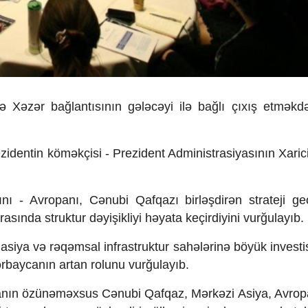
 Xəzər bağlantısının gələcəyi ilə bağlı çıxış etməkd
zidentin köməkçisi - Prezident Administrasiyasının Xarici
nı - Avropanı, Cənubi Qafqazı birləşdirən strateji geo
rasında struktur dəyişikliyi həyata keçirdiyini vurğulayıb.
asiya və rəqəmsal infrastruktur sahələrinə böyük investis
ərbaycanın artan rolunu vurğulayıb.
canın özünəməxsus Cənubi Qafqaz, Mərkəzi Asiya, Avrop