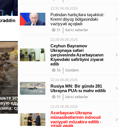
22:32 06.08.2026
Putindən hərbçilərə təşəkkür:
Kreml döyüş bölgəsindəki
xrəddin
vəziyyəti açıqladı
51
Xarici xəbərlər
22:28 06.08.2026
Ceyhun Bayramov
Ukraynaya səfəri
çərçivəsində Azərbaycanın
Kiyevdəki səfirliyini ziyarət
edib
56
Gündəm
22:24 06.08.2026
Rusiya MN: Bir gündə 281
Ukrayna PUA-sı məhv edilib
55
Xarici xəbərlər
ешьте эту
В ОАЭ произошло
Все ново
овую еду из
жестокое убийство
падению 
22:23 06.08.2026
азина: список
криптомиллионера
Кавказе:
Azərbaycan-Ukrayna
münasibətlərinin mövcud
vəziyyəti müzakirə edilib -
YENİLƏNİB