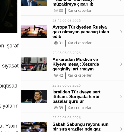
müzakirəyə çıxarılıb
33
Xarici xəbərlər
23:42 06.08.2026
Avropa Türkiyədən Rusiya
qazı olmayan yanacaq tələb
edib
31
Xarici xəbərlər
ən şərəf
23:36 06.08.2026
Ankaradan Moskva və
Kiyevə mesaj: Xəzərdə
 siyasət
gərginliyi artırmayın
42
Xarici xəbərlər
iqtisadi
23:28 06.08.2026
İsraildən Türkiyəyə sərt
ittiham: Suriyada hərbi
bazalar qurulur
iyaların
39
Xarici xəbərlər
23:22 06.08.2026
Sabah Sabunçu rayonunun
a, Yaxın
bir sıra ərazilərində qaz