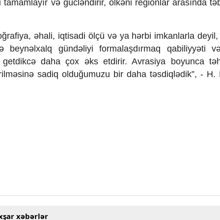
ni tamamlayır və gücləndirir, ölkəni regionlar arasında tə
afiya, əhali, iqtisadi ölçü və ya hərbi imkanlarla deyil
 və beynəlxalq gündəliyi formalaşdırmaq qabiliyyəti v
 getdikcə daha çox əks etdirir. Avrasiya boyunca təh
irilməsinə sadiq olduğumuzu bir daha təsdiqlədik”, - H.
xşar xəbərlər