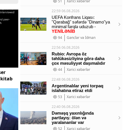
51
Xarici xəbərlər
22:59 06.08.2026
UEFA Konfrans Liqası:
"Qarabağ" səfərdə "Dinamo"ya
minimal fərqlə uduzub -
YENİLƏNİB
94
Gənclər və İdman
22:56 06.08.2026
Rubio: Avropa öz
təhlükəsizliyinə görə daha
çox məsuliyyət daşımalıdır
44
Xarici xəbərlər
ser
kitab
22:48 06.08.2026
Argentinalılar yeni torpaq
islahatına etiraz etdi
53
Xarici xəbərlər
22:40 06.08.2026
Dəməşq yaxınlığında
partlayış: ölən və
yaralananlar var
52
Xarici xəbərlər