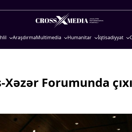
hlil
Araşdırma
Multimedia
Humanitar
İqtisadiyyat
iyasi
Foto
Elm və təhsil
İqtisadi xəbərlər
eosiyasi
Video
Mədəniyyət
Energetika
qtisadi
İnfoqrafika
Diaspor
Neft-qaz
osioloji
Podcast
Yüksəliş hekayəsi
Əmək və sosial si
-Xəzər Forumunda çıx
Mədəniyyətimizin Zəfəri
Kənd təsərrüfatı
Zəfər Diasporu
Hərbi sənaye
Səhiyyə
Telekommunikasiy
nəqliyyat
Ailə və uşaq
COP29
Turizm