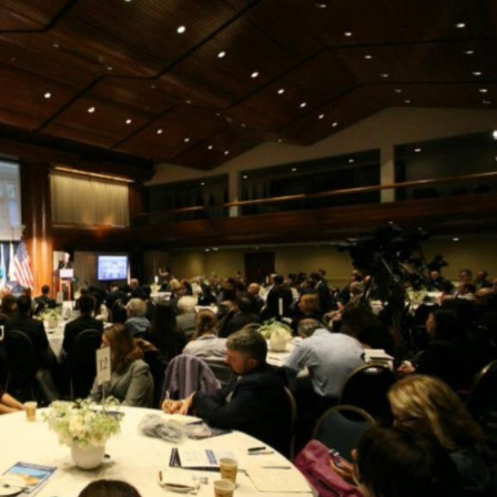
opa Şurası yanında
Prezident mühüm qərar verdi
 geri çağırılıb