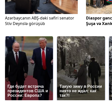
Azərbaycanın ABŞ-dəki səfiri senator
Diaspor gən
Stiv Deynslə görüşüb
Şuşa və Xank
Где будет встреча
Такую зиму в России
президентов США и
никто не ждал: как
России: Европа?
так?!