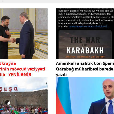
Ukrayna
Amerikalı analitik Con Spen
inin mövcud vəziyyəti
Qarabağ müharibəsi barədə 
lib - YENİLƏNİB
yazıb