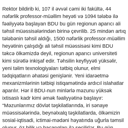
Rektor bildirib ki, 107 il əvvəl cəmi iki fakültə, 44
nəfərlik professor-müəllim heyəti və 1094 tələbə ilə
fəaliyyətə başlayan BDU bu gün regionun aparıcı ali
təhsil müəssisələrindən birinə çevrilib. 25 mindən artıq
tələbənin təhsil aldığı, 1500 nəfərlik professor-müəllim
heyətinin çalışdığı ali təhsil müəssisəsi kimi BDU
təkcə ölkəmizdə deyil, regionun aparıcı universiteti
kimi sürətlə inkişaf edir. Təhsilin keyfiyyəti yüksəlir,
yeni təlim texnologiyaları tətbiq olunur, elmi
tədqiqatların əhatəsi genişlənir. Yeni idarəetmə
mexanizmlərinin tətbiqi istiqamətində ardıcıl islahatlar
aparılır. Hər il BDU-nun minlərlə məzunu yüksək
ixtisaslı kadr kimi əmək fəaliyyətinə başlayır:
“Məzunlarımız dövlət təşkilatlarında, iri sənaye
müəssisələrində, beynəlxalq təşkilatlarda, ölkəmizin
sosial-iqtisadi, ictimai-mədəni həyatında uğurla təmsil
olunur, öz bilik və bacarıqları ilə seçilirlər. Bu gün