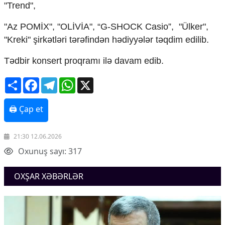
"Trend",
"Az POMİX", "OLİVİA", “G-SHOCK Casio”, "Ülker",
"Kreki" şirkətləri tərəfindən hədiyyələr təqdim edilib.
Tədbir konsert proqramı ilə davam edib.
Share
Facebook
Telegram
WhatsApp
X
🖨 Çap et
21:30 12.06.2026
Oxunuş sayı: 317
OXŞAR XƏBƏRLƏR