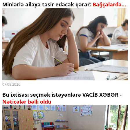
Minlərlə ailəyə təsir edəcək qərar:
Bağçalarda...
07.08.2026
Bu ixtisası seçmək istəyənlərə VACİB XƏBƏR -
Nəticələr bəlli oldu