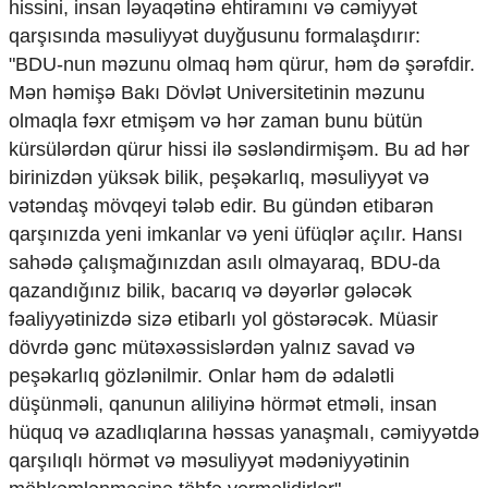
hissini, insan ləyaqətinə ehtiramını və cəmiyyət
qarşısında məsuliyyət duyğusunu formalaşdırır:
"BDU-nun məzunu olmaq həm qürur, həm də şərəfdir.
Mən həmişə Bakı Dövlət Universitetinin məzunu
olmaqla fəxr etmişəm və hər zaman bunu bütün
kürsülərdən qürur hissi ilə səsləndirmişəm. Bu ad hər
birinizdən yüksək bilik, peşəkarlıq, məsuliyyət və
vətəndaş mövqeyi tələb edir. Bu gündən etibarən
qarşınızda yeni imkanlar və yeni üfüqlər açılır. Hansı
sahədə çalışmağınızdan asılı olmayaraq, BDU-da
qazandığınız bilik, bacarıq və dəyərlər gələcək
fəaliyyətinizdə sizə etibarlı yol göstərəcək. Müasir
dövrdə gənc mütəxəssislərdən yalnız savad və
peşəkarlıq gözlənilmir. Onlar həm də ədalətli
düşünməli, qanunun aliliyinə hörmət etməli, insan
hüquq və azadlıqlarına həssas yanaşmalı, cəmiyyətdə
qarşılıqlı hörmət və məsuliyyət mədəniyyətinin