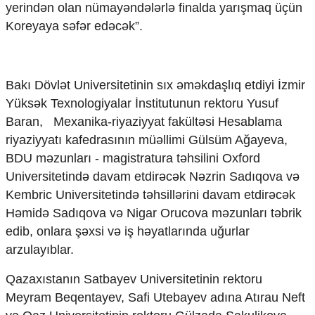
yerindən olan nümayəndələrlə finalda yarışmaq üçün
Koreyaya səfər edəcək”.
Bakı Dövlət Universitetinin sıx əməkdaşlıq etdiyi İzmir
Yüksək Texnologiyalar İnstitutunun rektoru Yusuf
Baran, Mexanika-riyaziyyat fakültəsi Hesablama
riyaziyyatı kafedrasının müəllimi Gülsüm Ağayeva,
BDU məzunları - magistratura təhsilini Oxford
Universitetində davam etdirəcək Nəzrin Sadıqova və
Kembric Universitetində təhsillərini davam etdirəcək
Həmidə Sadıqova və Nigar Orucova məzunları təbrik
edib, onlara şəxsi və iş həyatlarında uğurlar
arzulayıblar.
Qazaxıstanın Satbayev Universitetinin rektoru
Meyram Beqentayev, Safi Utebayev adına Atırau Neft