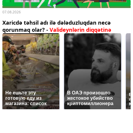
07.08.2026
Xaricdə təhsil adı ilə dələduzluqdan necə
qorunmaq olar? -
Valideynlərin diqqətinə
Не ешьте эту
В ОАЭ произошло
В
готовую еду из
жестокое убийство
п
магазина: список
криптомиллионера
К