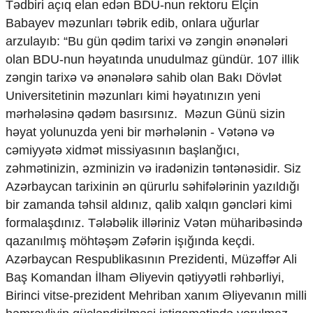
Tədbiri açıq elan edən BDU-nun rektoru Elçin
Mədəniyyətimizin Zəfəri
Babayev məzunları təbrik edib, onlara uğurlar
Zəfər Diasporu
Səhiyyə
arzulayıb: “Bu gün qədim tarixi və zəngin ənənələri
Ailə və uşaq
olan BDU-nun həyatında unudulmaz gündür. 107 illik
Turizm
zəngin tarixə və ənənələrə sahib olan Bakı Dövlət
Universitetinin məzunları kimi həyatınızın yeni
İqtisadiyyat
mərhələsinə qədəm basırsınız. Məzun Günü sizin
İqtisadi xəbərlər
həyat yolunuzda yeni bir mərhələnin - Vətənə və
Energetika
cəmiyyətə xidmət missiyasının başlanğıcı,
Neft-qaz
Əmək və sosial siyasət
zəhmətinizin, əzminizin və iradənizin təntənəsidir. Siz
Kənd təsərrüfatı
Azərbaycan tarixinin ən qürurlu səhifələrinin yazıldığı
Hərbi sənaye
bir zamanda təhsil aldınız, qalib xalqın gəncləri kimi
Telekommunikasiya və nəqliyyat
formalaşdınız. Tələbəlik illəriniz Vətən müharibəsində
COP29
qazanılmış möhtəşəm Zəfərin işığında keçdi.
Cəmiyyət
Azərbaycan Respublikasının Prezidenti, Müzəffər Ali
Baş Komandan İlham Əliyevin qətiyyətli rəhbərliyi,
Crossmedia.az - 1 yaş
Birinci vitse-prezident Mehriban xanım Əliyevanın milli
Siyasət
Məhkəmə və hüquq