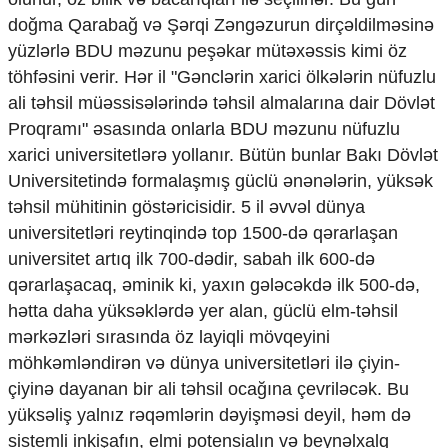
doğma Qarabağ və Şərqi Zəngəzurun dirçəldilməsinə
yüzlərlə BDU məzunu peşəkar mütəxəssis kimi öz
töhfəsini verir. Hər il "Gənclərin xarici ölkələrin nüfuzlu
ali təhsil müəssisələrində təhsil almalarına dair Dövlət
Proqramı" əsasında onlarla BDU məzunu nüfuzlu
xarici universitetlərə yollanır. Bütün bunlar Bakı Dövlət
Universitetində formalaşmış güclü ənənələrin, yüksək
təhsil mühitinin göstəricisidir. 5 il əvvəl dünya
universitetləri reytinqində top 1500-də qərarlaşan
universitet artıq ilk 700-dədir, sabah ilk 600-də
qərarlaşacaq, əminik ki, yaxın gələcəkdə ilk 500-də,
hətta daha yüksəklərdə yer alan, güclü elm-təhsil
mərkəzləri sırasında öz layiqli mövqeyini
möhkəmləndirən və dünya universitetləri ilə çiyin-
çiyinə dayanan bir ali təhsil ocağına çevriləcək. Bu
yüksəliş yalnız rəqəmlərin dəyişməsi deyil, həm də
sistemli inkişafın, elmi potensialın və beynəlxalq