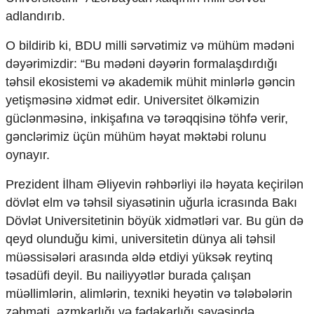
adlandırıb.
O bildirib ki, BDU milli sərvətimiz və mühüm mədəni
dəyərimizdir: “Bu mədəni dəyərin formalaşdırdığı
təhsil ekosistemi və akademik mühit minlərlə gəncin
yetişməsinə xidmət edir. Universitet ölkəmizin
güclənməsinə, inkişafına və tərəqqisinə töhfə verir,
gənclərimiz üçün mühüm həyat məktəbi rolunu
oynayır.
Prezident İlham Əliyevin rəhbərliyi ilə həyata keçirilən
dövlət elm və təhsil siyasətinin uğurla icrasında Bakı
Dövlət Universitetinin böyük xidmətləri var. Bu gün də
qeyd olunduğu kimi, universitetin dünya ali təhsil
müəssisələri arasında əldə etdiyi yüksək reytinq
təsadüfi deyil. Bu nailiyyətlər burada çalışan
müəllimlərin, alimlərin, texniki heyətin və tələbələrin
zəhməti, əzmkarlığı və fədakarlığı sayəsində