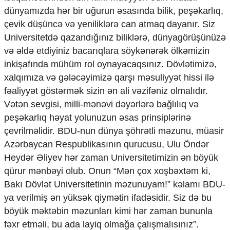
dünyamızda hər bir uğurun əsasında bilik, peşəkarlıq,
çevik düşüncə və yeniliklərə can atmaq dayanır. Siz
Universitetdə qazandığınız biliklərə, dünyagörüşünüzə
və əldə etdiyiniz bacarıqlara söykənərək ölkəmizin
inkişafında mühüm rol oynayacaqsınız. Dövlətimizə,
xalqımıza və gələcəyimizə qarşı məsuliyyət hissi ilə
fəaliyyət göstərmək sizin ən ali vəzifəniz olmalıdır.
Vətən sevgisi, milli-mənəvi dəyərlərə bağlılıq və
peşəkarlıq həyat yolunuzun əsas prinsiplərinə
çevrilməlidir. BDU-nun dünya şöhrətli məzunu, müasir
Azərbaycan Respublikasının qurucusu, Ulu Öndər
Heydər Əliyev hər zaman Universitetimizin ən böyük
qürur mənbəyi olub. Onun “Mən çox xoşbəxtəm ki,
Bakı Dövlət Universitetinin məzunuyam!” kəlamı BDU-
ya verilmiş ən yüksək qiymətin ifadəsidir. Siz də bu
böyük məktəbin məzunları kimi hər zaman bununla
fəxr etməli, bu ada layiq olmağa çalışmalısınız”.