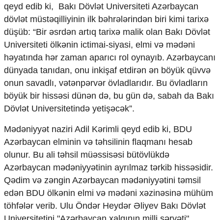
qeyd edib ki, Bakı Dövlət Universiteti Azərbaycan
dövlət müstəqilliyinin ilk bəhrələrindən biri kimi tarixə
düşüb: “Bir əsrdən artıq tarixə malik olan Bakı Dövlət
Universiteti ölkənin ictimai-siyasi, elmi və mədəni
həyatında hər zaman aparıcı rol oynayıb. Azərbaycanı
dünyada tanıdan, onu inkişaf etdirən ən böyük qüvvə
onun savadlı, vətənpərvər övladlarıdır. Bu övladların
böyük bir hissəsi dünən də, bu gün də, sabah da Bakı
Dövlət Universitetində yetişəcək”.
Mədəniyyət naziri Adil Kərimli qeyd edib ki, BDU
Azərbaycan elminin və təhsilinin flaqmanı hesab
olunur. Bu ali təhsil müəssisəsi bütövlükdə
Azərbaycan mədəniyyətinin ayrılmaz tərkib hissəsidir.
Qədim və zəngin Azərbaycan mədəniyyətini təmsil
edən BDU ölkənin elmi və mədəni xəzinəsinə mühüm
töhfələr verib. Ulu Öndər Heydər Əliyev Bakı Dövlət
Universitetini "Azərbaycan xalqının milli sərvəti"