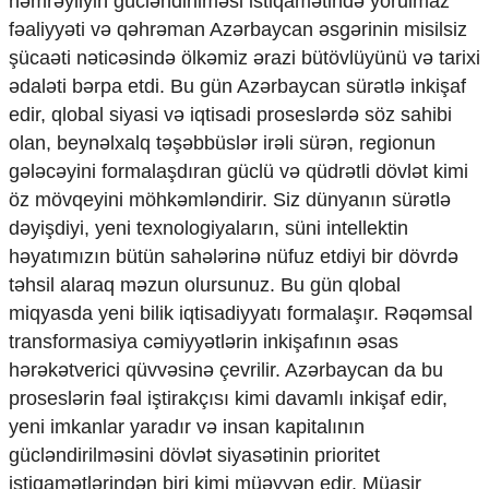
həmrəyliyin gücləndirilməsi istiqamətində yorulmaz
Ekologiya
fəaliyyəti və qəhrəman Azərbaycan əsgərinin misilsiz
Zəfər - 5
şücaəti nəticəsində ölkəmiz ərazi bütövlüyünü və tarixi
Gənclər və İdman
ədaləti bərpa etdi. Bu gün Azərbaycan sürətlə inkişaf
Media və QHT
edir, qlobal siyasi və iqtisadi proseslərdə söz sahibi
Hadisə
Sağlamlıq
olan, beynəlxalq təşəbbüslər irəli sürən, regionun
Sosium
gələcəyini formalaşdıran güclü və qüdrətli dövlət kimi
Mənəvi dəyərlər
öz mövqeyini möhkəmləndirir. Siz dünyanın sürətlə
Texnologiya
dəyişdiyi, yeni texnologiyaların, süni intellektin
Mətbuat-150
həyatımızın bütün sahələrinə nüfuz etdiyi bir dövrdə
Əlaqə
təhsil alaraq məzun olursunuz. Bu gün qlobal
miqyasda yeni bilik iqtisadiyyatı formalaşır. Rəqəmsal
Missiyamız
transformasiya cəmiyyətlərin inkişafının əsas
hərəkətverici qüvvəsinə çevrilir. Azərbaycan da bu
proseslərin fəal iştirakçısı kimi davamlı inkişaf edir,
yeni imkanlar yaradır və insan kapitalının
gücləndirilməsini dövlət siyasətinin prioritet
istiqamətlərindən biri kimi müəyyən edir. Müasir