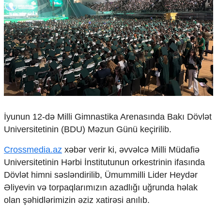
Çarpaz baxış
Təhlil
Siyasi
Geosiyasi
İqtisadi
Sosioloji
Araşdırma
Multimedia
Foto
İyunun 12-də Milli Gimnastika Arenasında Bakı Dövlət
Video
Universitetinin (BDU) Məzun Günü keçirilib.
İnfoqrafika
Podcast
Crossmedia.az
xəbər verir ki, əvvəlcə Milli Müdafiə
Universitetinin Hərbi İnstitutunun orkestrinin ifasında
Humanitar
Dövlət himni səsləndirilib, Ümummilli Lider Heydər
Elm və təhsil
Əliyevin və torpaqlarımızın azadlığı uğrunda həlak
Mədəniyyət
olan şəhidlərimizin əziz xatirəsi anılıb.
Diaspor
Yüksəliş hekayəsi