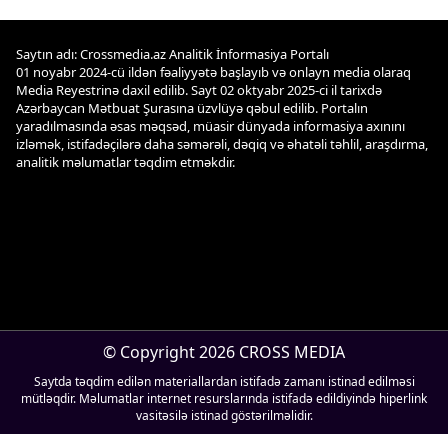
Saytın adı: Crossmedia.az Analitik İnformasiya Portalı
01 noyabr 2024-cü ildən fəaliyyətə başlayıb və onlayn media olaraq
Media Reyestrinə daxil edilib. Sayt 02 oktyabr 2025-ci il tarixdə
Azərbaycan Mətbuat Şurasına üzvlüyə qəbul edilib. Portalın
yaradılmasında əsas məqsəd, müasir dünyada informasiya axınını
izləmək, istifadəçilərə daha səmərəli, dəqiq və əhatəli təhlil, araşdırma,
analitik məlumatlar təqdim etməkdir.
© Copyright 2026 CROSS MEDIA
Saytda təqdim edilən materiallardan istifadə zamanı istinad edilməsi
mütləqdir. Məlumatlar internet resurslarında istifadə edildiyində hiperlink
vasitəsilə istinad göstərilməlidir.