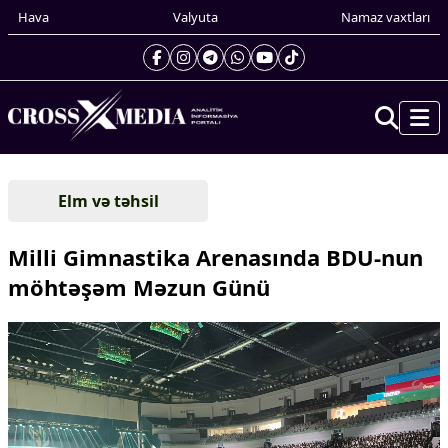
Hava
Valyuta
Namaz vaxtları
Prezidentin gündəliyi
Elm və təhsil
Gündəm
Dünya
Milli Gimnastika Arenasında BDU-nun
Xarici xəbərlər
möhtəşəm Məzun Günü
Cənubi Qafqaz
Türk Dünyası
Yaxın Şərq
Avropa
Amerika
Asiya
Afrika