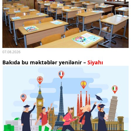
07.08.2026
Bakıda bu məktəblər yenilənir –
Siyahı