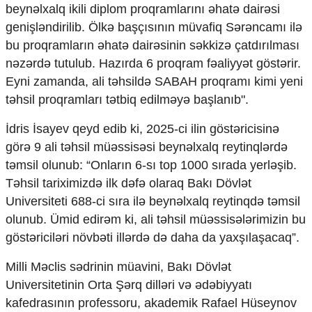
beynəlxalq ikili diplom proqramlarını əhatə dairəsi
genişləndirilib. Ölkə başçısının müvafiq Sərəncamı ilə
bu proqramların əhatə dairəsinin səkkizə çatdırılması
nəzərdə tutulub. Hazırda 6 proqram fəaliyyət göstərir.
Eyni zamanda, ali təhsildə SABAH proqramı kimi yeni
təhsil proqramları tətbiq edilməyə başlanıb".
İdris İsayev qeyd edib ki, 2025-ci ilin göstəricisinə
görə 9 ali təhsil müəssisəsi beynəlxalq reytinqlərdə
təmsil olunub: “Onların 6-sı top 1000 sırada yerləşib.
Təhsil tariximizdə ilk dəfə olaraq Bakı Dövlət
Universiteti 688-ci sıra ilə beynəlxalq reytinqdə təmsil
olunub. Ümid edirəm ki, ali təhsil müəssisələrimizin bu
göstəriciləri növbəti illərdə də daha da yaxşılaşacaq”.
Milli Məclis sədrinin müavini, Bakı Dövlət
Universitetinin Orta Şərq dilləri və ədəbiyyatı
kafedrasının professoru, akademik Rafael Hüseynov