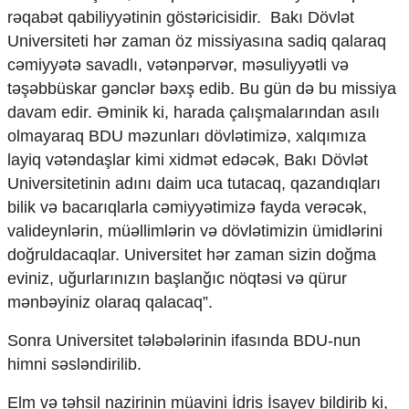
rəqabət qabiliyyətinin göstəricisidir. Bakı Dövlət
Universiteti hər zaman öz missiyasına sadiq qalaraq
cəmiyyətə savadlı, vətənpərvər, məsuliyyətli və
təşəbbüskar gənclər bəxş edib. Bu gün də bu missiya
davam edir. Əminik ki, harada çalışmalarından asılı
olmayaraq BDU məzunları dövlətimizə, xalqımıza
layiq vətəndaşlar kimi xidmət edəcək, Bakı Dövlət
Universitetinin adını daim uca tutacaq, qazandıqları
bilik və bacarıqlarla cəmiyyətimizə fayda verəcək,
valideynlərin, müəllimlərin və dövlətimizin ümidlərini
doğruldacaqlar. Universitet hər zaman sizin doğma
eviniz, uğurlarınızın başlanğıc nöqtəsi və qürur
mənbəyiniz olaraq qalacaq”.
Sonra Universitet tələbələrinin ifasında BDU-nun
himni səsləndirilib.
Elm və təhsil nazirinin müavini İdris İsayev bildirib ki,