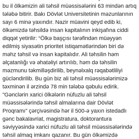
bu il ölkəmizin ali təhsil müəssisələrini 63 mindən artıq
tələbə bitirir. Bakı Dövlət Universitetinin məzunlarının
sayı 6 minə yaxındır. Nazir müavini qeyd edib ki,
ölkəmizdə təhsildə insan kapitalının inkişafına ciddi
diqqət yetirilir: “Ölkə başçısı tərəfindən müəyyən
edilmiş siyasətin prioritet istiqamətlərindən biri də
məhz təhsil və insan kapitalıdır. Ali təhsilin həm
əlçatanlığı və əhatəliyi artırılıb, həm də təhsilin
məzmunu təkmilləşdirilib, beynəlxalq rəqabətliliyi
gücləndirilib. Bu gün biz ali təhsil müəssisələrimizə
təxminən il ərzində 78 min tələbə qəbulu edirik.
"Gənclərin xarici ölkələrin nüfuzlu ali təhsil
müəssisələrində təhsil almalarına dair Dövlət
Proqramı” çərçivəsində hər il 500-ə yaxın istedadlı
gənc bakalavriat, magistratura, doktorantura
səviyyəsində xarici nüfuzlu ali təhsil müəssisələrində
təhsil almaq imkanı qazanır. Bu gün ölkəmizdə