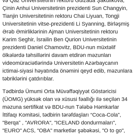
və Qaz Universitetinin rektoru Gülzada Şakulikova,
Çinin Anhui Universitetinin prezidenti Sun Changyin,
Tianjin Universitetinin rektoru Chai Liyuan, Tongji
Universitetinin vitse-prezidenti Li Syanning, Birləşmiş
Ərəb Əmirliklərinin Ajman Universitetinin rektoru
Karim Seghir, İsrailin Ben Qurion Universitetinin
prezidenti Daniel Chamovitz, BDU-nun müxtəlif
ölkələrdə təhsillərini davam etdirən məzunları
videomüraciətlərində Universitetin Azərbaycanın
ictimai-siyasi həyatında önəmini qeyd edib, məzunlara
təbriklərini çatdırıblar.
Tədbirdə Ümumi Orta Müvəffəqiyyət Göstəricisi
(ÜOMG) yüksək olan və xüsusi fəallığı ilə seçilən 34
məzuna sertifikat və BDU-nun Tələbə Həmkarlar
İttifaqı Komitəsi, tədbirin tərəfdaşları “Coca-Cola”,
"Berqa” , "AVRORA", "ICELAND dondurmaları",
"EURO" ACS, "OBA" marketlər şəbəkəsi, "O to go",