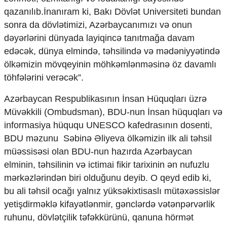
qazanılıb.İnanıram ki, Bakı Dövlət Universiteti bundan
sonra da dövlətimizi, Azərbaycanımızı və onun
dəyərlərini dünyada layiqincə tanıtmağa davam
edəcək, dünya elmində, təhsilində və mədəniyyətində
ölkəmizin mövqeyinin möhkəmlənməsinə öz davamlı
töhfələrini verəcək”.
Azərbaycan Respublikasının İnsan Hüquqları üzrə
Müvəkkili (Ombudsman), BDU-nun İnsan hüquqları və
informasiya hüququ UNESCO kafedrasının dosenti,
BDU məzunu Səbinə Əliyeva ölkəmizin ilk ali təhsil
müəssisəsi olan BDU-nun hazırda Azərbaycan
elminin, təhsilinin və ictimai fikir tarixinin ən nufuzlu
mərkəzlərindən biri olduğunu deyib. O qeyd edib ki,
bu ali təhsil ocağı yalnız yüksəkixtisaslı mütəxəssislər
yetişdirməklə kifayətlənmir, gənclərdə vətənpərvərlik
ruhunu, dövlətçilik təfəkkürünü, qanuna hörmət