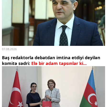
07.08.2026
Baş redaktorla debatdan imtina etdiyi deyilən
komitə sədri:
Elə bir adam tapsınlar ki...