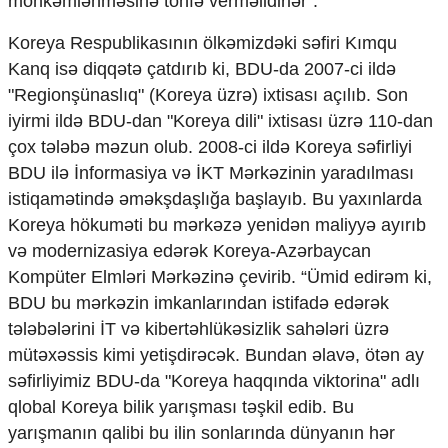
möhkəmlənməsinə töhfə verməlidirlər".
Koreya Respublikasının ölkəmizdəki səfiri Kımqu
Kanq isə diqqətə çatdırıb ki, BDU-da 2007-ci ildə
"Regionşünaslıq" (Koreya üzrə) ixtisası açılıb. Son
iyirmi ildə BDU-dan "Koreya dili" ixtisası üzrə 110-dan
çox tələbə məzun olub. 2008-ci ildə Koreya səfirliyi
BDU ilə İnformasiya və İKT Mərkəzinin yaradılması
istiqamətində əməkşdaşlığa başlayıb. Bu yaxınlarda
Koreya hökuməti bu mərkəzə yenidən maliyyə ayırıb
və modernizasiya edərək Koreya-Azərbaycan
Kompüter Elmləri Mərkəzinə çevirib. “Ümid edirəm ki,
BDU bu mərkəzin imkanlarından istifadə edərək
tələbələrini İT və kibertəhlükəsizlik sahələri üzrə
mütəxəssis kimi yetişdirəcək. Bundan əlavə, ötən ay
səfirliyimiz BDU-da "Koreya haqqında viktorina" adlı
qlobal Koreya bilik yarışması təşkil edib. Bu
yarışmanın qalibi bu ilin sonlarında dünyanın hər